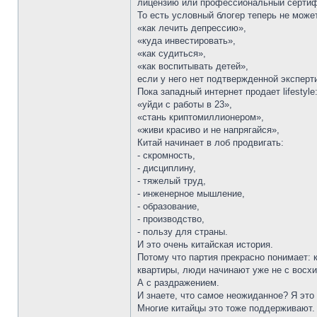
лицензию или профессиональный сертифика
То есть условный блогер теперь не може
«как лечить депрессию»,
«куда инвестировать»,
«как судиться»,
«как воспитывать детей»,
если у него нет подтвержденной эксперт
Пока западный интернет продает lifestyle
«уйди с работы в 23»,
«стань криптомиллионером»,
«живи красиво и не напрягайся»,
Китай начинает в лоб продвигать:
- скромность,
- дисциплину,
- тяжелый труд,
- инженерное мышление,
- образование,
- производство,
- пользу для страны.
И это очень китайская история.
Потому что партия прекрасно понимает: 
квартиры, люди начинают уже не с восх
А с раздражением.
И знаете, что самое неожиданное? Я это
Многие китайцы это тоже поддерживают.