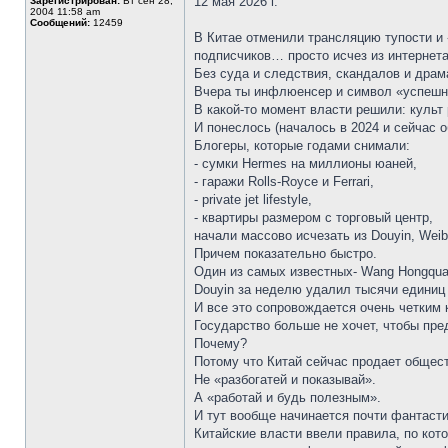
12 мая 2026 г.
Зарегистрирован:
Вт сен 28,
2004 11:58 am
Сообщений:
12459
В Китае отменили трансляцию тупости и 
подписчиков… просто исчез из интернета
Без суда и следствия, скандалов и дра
Вчера ты инфлюенсер и символ «успешног
В какой-то момент власти решили: культ
И понеслось (началось в 2024 и сейчас о
Блогеры, которые годами снимали:
- сумки Hermes на миллионы юаней,
- гаражи Rolls-Royce и Ferrari,
- private jet lifestyle,
- квартиры размером с торговый центр,
начали массово исчезать из Douyin, Weib
Причем показательно быстро.
Один из самых известных- Wang Hongquan
Douyin за неделю удалил тысячи единиц 
И все это сопровождается очень четки
Государство больше не хочет, чтобы пр
Почему?
Потому что Китай сейчас продает общес
Не «разбогатей и показывай».
А «работай и будь полезным».
И тут вообще начинается почти фантасти
Китайские власти ввели правила, по ко