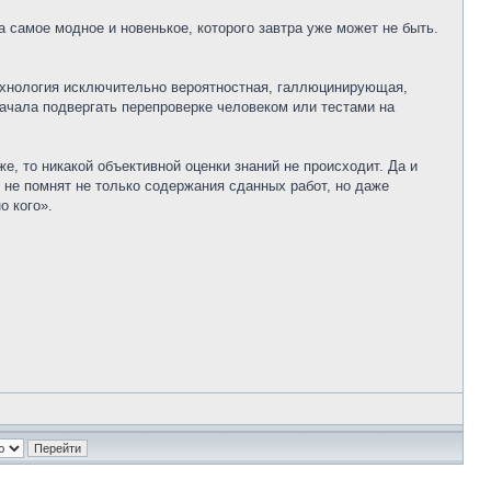
а самое модное и новенькое, которого завтра уже может не быть.
ехнология исключительно вероятностная, галлюцинирующая,
начала подвергать перепроверке человеком или тестами на
 то никакой объективной оценки знаний не происходит. Да и
 не помнят не только содержания сданных работ, но даже
о кого».