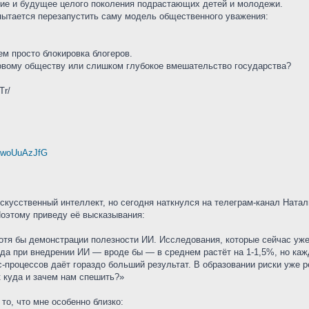
ие и будущее целого поколения подрастающих детей и молодежи.
пытается перезапустить саму модель общественного уважения:
ем просто блокировка блогеров.
оровому обществу или слишком глубокое вмешательство государства?
Tr/
nYwoUuAzJfG
скусственный интеллект, но сегодня наткнулся на телеграм-канал Натал
Поэтому приведу её высказывания:
хотя бы демонстрации полезности ИИ. Исследования, которые сейчас у
уда при внедрении ИИ — вроде бы — в среднем растёт на 1-1,5%, но каж
с-процессов даёт гораздо больший результат. В образовании риски уже
 куда и зачем нам спешить?»
то, что мне особенно близко: