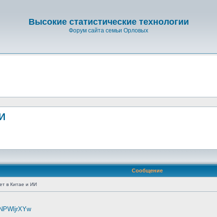
Высокие статистические технологии
Форум сайта семьи Орловых
ИИ
Сообщение
т в Китае и ИИ
t1NPWljrXYw