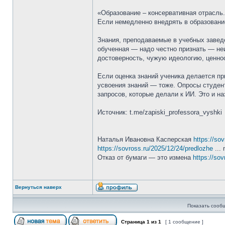
«Образование – консервативная отрасль.
Если немедленно внедрять в образование
Знания, преподаваемые в учебных завед
обученная — надо честно признать — неи
достоверность, чужую идеологию, ценно
Если оценка знаний ученика делается п
усвоения знаний — тоже. Опросы студент
запросов, которые делали к ИИ. Это и на
Источник: t.me/zapiski_professora_vyshki
Наталья Ивановна Касперская
https://so
https://sovross.ru/2025/12/24/predlozhe
... 
Отказ от бумаги — это измена
https://sov
Вернуться наверх
Показать сооб
Страница
1
из
1
[ 1 сообщение ]