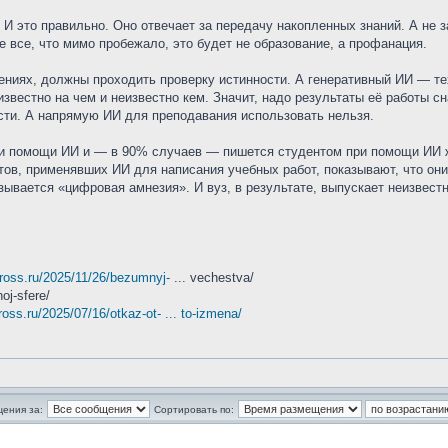
 И это правильно. Оно отвечает за передачу накопленных знаний. А не з
 все, что мимо пробежало, это будет не образование, а профанация.
ениях, должны проходить проверку истинности. А генеративный ИИ — т
звестно на чем и неизвестно кем. Значит, надо результаты её работы с
сти. А напрямую ИИ для преподавания использовать нельзя.
ри помощи ИИ и — в 90% случаев — пишется студентом при помощи ИИ же,
ов, применявших ИИ для написания учебных работ, показывают, что они
зывается «цифровая амнезия». И вуз, в результате, выпускает неизвестн
vross.ru/2025/11/26/bezumnyj-
... vechestva/
noj-sfere/
ross.ru/2025/07/16/otkaz-ot- ... to-izmena/
щения за:
Сортировать по: