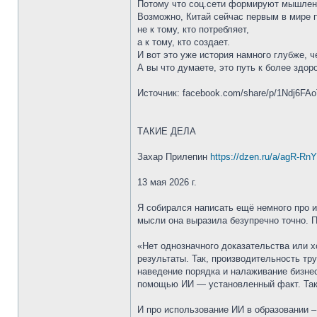
Потому что соц.сети формируют мышлен
Возможно, Китай сейчас первым в мире 
не к тому, кто потребляет,
а к тому, кто создает.
И вот это уже история намного глубже, ч
А вы что думаете, это путь к более зд
Источник: facebook.com/share/p/1Ndj6FAo
ТАКИЕ ДЕЛА
Захар Прилепин
https://dzen.ru/a/agR-R
13 мая 2026 г.
Я собирался написать ещё немного про и
мысли она выразила безупречно точно. 
«Нет однозначного доказательства или 
результаты. Так, производительность тр
наведение порядка и налаживание бизне
помощью ИИ — установленный факт. Так
И про использование ИИ в образовании – 