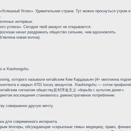
«Успешный Успех». Удивительная страна. Тут можно проснуться утром и 
.
матичных интервью.
о успеха». Сегодня твой аккаунт не открывается.
 роскоши начал раздражать общество сильнее, чем вдохновлять.
б’явлена новая волна).
o и Xiaohongshu.
xing, которого называли китайским Ким Кардашьян (4+ миллиона подписч
контента и закрыл 4701 luxury аккаунтов. Xiaohongshu — сотни профилей
м китайским сигналом обществу反对拜金主义 «борьба с культом денег».
едметом восхищения становилось демонстративное потребление.
тву совершенно другую мечту.
ка для современного интернета.
торым блогеры, обсуждающие «серьезные темы» медицину, право, финан