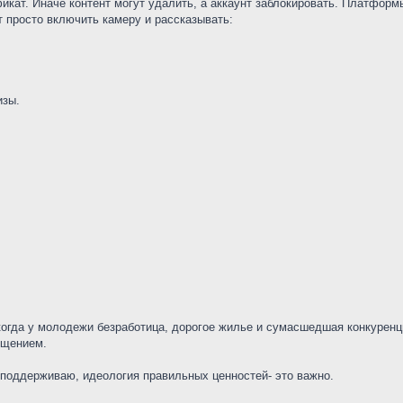
т. Иначе контент могут удалить, а аккаунт заблокировать. Платформы Dou
т просто включить камеру и рассказывать:
изы.
:
когда у молодежи безработица, дорогое жилье и сумасшедшая конкуренци
ищением.
 поддерживаю, идеология правильных ценностей- это важно.