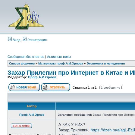
Вход
Регистрация
Сообщения без ответов
|
Активные темы
Список форумов
»
Материалы проф.А.И.Орлова
»
Экономика и менеджмент
Захар Прилепин про Интернет в Китае и 
Модератор:
Проф.А.И.Орлов
Страница
1
из
1
[ 1 сообщение ]
Автор
Проф.А.И.Орлов
Заголовок сообщения:
Захар Прилепин про Интерне
А КАК У НИХ?
Захар Прилепин,
https://dzen.ru/a/agL-E