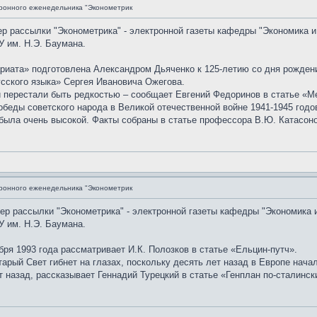
ронного еженедельника "Эконометрик
ер рассылки "Эконометрика" - электронной газеты кафедры "Экономика и
 им. Н.Э. Баумана.
риата» подготовлена Александром Дьяченко к 125-летию со дня рожден
усского языка» Сергея Ивановича Ожегова.
 перестали быть редкостью – сообщает Евгений Федоринов в статье «М
еды советского народа в Великой отечественной войне 1941-1945 годов
 была очень высокой. Факты собраны в статье профессора В.Ю. Катасон
ронного еженедельника "Эконометрик
мер рассылки "Эконометрика" - электронной газеты кафедры "Экономика 
 им. Н.Э. Баумана.
бря 1993 года рассматривает И.К. Полозков в статье «Ельцин-путч».
арый Свет гибнет на глазах, поскольку десять лет назад в Европе нача
т назад, рассказывает Геннадий Турецкий в статье «Генплан по-сталинск