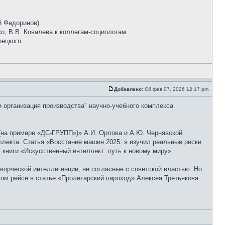
й Федоринов).
о, В.В. Ковалева к коллегам-социологам.
рецкого.
Добавлено:
Сб фев 07, 2026 12:17 pm
и организация производства" научно-учебного комплекса
на примере «ДС-ГРУПП»)» А.И. Орлова и А.Ю. Чернявской.
лекта. Статья «Восстание машин 2025: я изучил реальные риски
книги «Искусственный интеллект: путь к новому миру».
ворческой интеллигенции, не согласные с советской властью. Но
том рейсе в статье «Пролетарский пароход» Алексея Третьякова