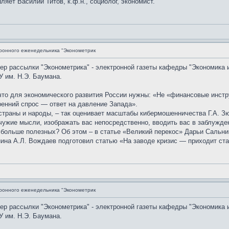
яет Василий Титов, к.ф.н., социолог, экономист.
ронного еженедельника "Эконометрик
мер рассылки "Эконометрика" - электронной газеты кафедры "Экономика 
 им. Н.Э. Баумана.
что для экономического развития России нужны: «Не «финансовые инстр
енний спрос — ответ на давление Запада».
траны и народы, – так оценивает масштабы кибермошенничества Г.А. Зюг
 чужие мысли, изображать вас непосредственно, вводить вас в заблужд
больше полезных? Об этом – в статье «Великий перекос» Дарьи Сальни
ина А.Л. Вождаев подготовил статью «На заводе кризис — приходит ста
ронного еженедельника "Эконометрик
мер рассылки "Эконометрика" - электронной газеты кафедры "Экономика 
 им. Н.Э. Баумана.