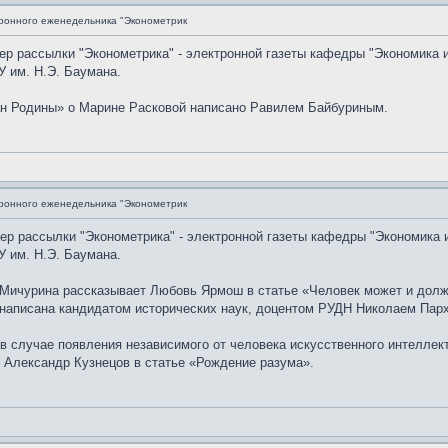
ронного еженедельника "Эконометрик
мер рассылки "Эконометрика" - электронной газеты кафедры "Экономика 
 им. Н.Э. Баумана.
н Родины» о Марине Расковой написано Равилем Байбуриным.
ронного еженедельника "Эконометрик
мер рассылки "Эконометрика" - электронной газеты кафедры "Экономика 
 им. Н.Э. Баумана.
Мичурина рассказывает Любовь Ярмош в статье «Человек может и долж
 написана кандидатом исторических наук, доцентом РУДН Николаем Пархи
в случае появления независимого от человека искусственного интеллек
 Александр Кузнецов в статье «Рождение разума».