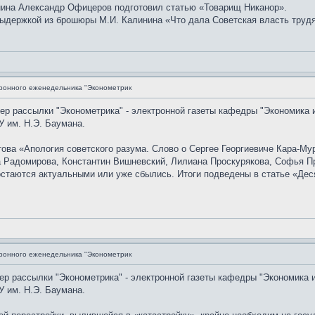
нина Александр Офицеров подготовил статью «Товарищ Никанор».
ыдержкой из брошюры М.И. Калинина «Что дала Советская власть трудящ
ронного еженедельника "Эконометрик
мер рассылки "Эконометрика" - электронной газеты кафедры "Экономика 
 им. Н.Э. Баумана.
ова «Апология советского разума. Слово о Сергее Георгиевиче Кара-Му
 Радомирова, Константин Вишневский, Лилиана Проскурякова, Софья Пр
остаются актуальными или уже сбылись. Итоги подведены в статье «Дес
ронного еженедельника "Эконометрик
мер рассылки "Эконометрика" - электронной газеты кафедры "Экономика 
 им. Н.Э. Баумана.