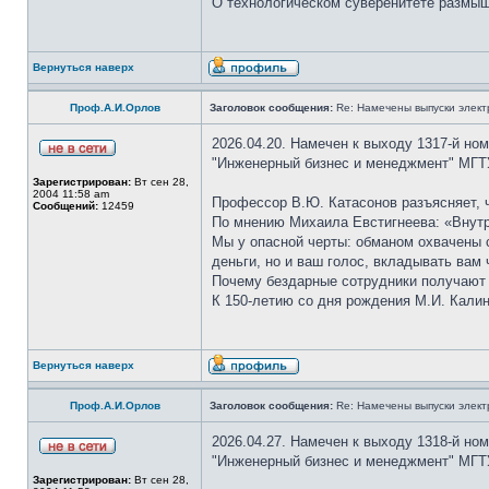
О технологическом суверенитете размышл
Вернуться наверх
Проф.А.И.Орлов
Заголовок сообщения:
Re: Намечены выпуски элект
2026.04.20. Намечен к выходу 1317-й но
"Инженерный бизнес и менеджмент" МГТУ
Зарегистрирован:
Вт сен 28,
2004 11:58 am
Профессор В.Ю. Катасонов разъясняет, 
Сообщений:
12459
По мнению Михаила Евстигнеева: «Внутр
Мы у опасной черты: обманом охвачены с
деньги, но и ваш голос, вкладывать вам
Почему бездарные сотрудники получают 
К 150-летию со дня рождения М.И. Калин
Вернуться наверх
Проф.А.И.Орлов
Заголовок сообщения:
Re: Намечены выпуски элект
2026.04.27. Намечен к выходу 1318-й но
"Инженерный бизнес и менеджмент" МГТУ
Зарегистрирован:
Вт сен 28,