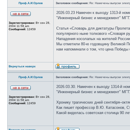
Проф.А.И.Орлов
Заголовок сообщения:
Re: Намечены выпуски элект
2026.03.23 Намечен к выходу 1313-й ном
"Инженерный бизнес и менеджмент" МГТУ
Зарегистрирован:
Вт сен 28,
2004 11:58 am
Статья «Словарь для диктатуры Пролета
Сообщений:
12459
популярного ныне толкового «Словаря р
Нападения косолапых на жителей России
Мы отметили 80-ю годовщину Великой Поб
нам напоминали о том, что цена Победы
Вернуться наверх
Проф.А.И.Орлов
Заголовок сообщения:
Re: Намечены выпуски элект
2026.03.30. Намечен к выходу 1314-й но
"Инженерный бизнес и менеджмент" МГТУ
Зарегистрирован:
Вт сен 28,
2004 11:58 am
Хронику трагических дней сентября–октя
Сообщений:
12459
Как пишет профессор В.Ю. Катасонов, Ст
Какой виделась советская столица 90 ле
Вернуться наверх