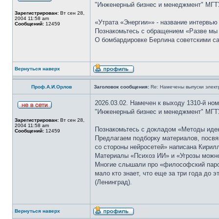
"Инженерный бизнес и менеджмент" МГТУ
Зарегистрирован:
Вт сен 28,
2004 11:58 am
«Утрата «Энергии»» - название интервью
Сообщений:
12459
Познакомьтесь с обращением «Разве мы н
О бомбардировке Берлина советскими сам
Вернуться наверх
Проф.А.И.Орлов
Заголовок сообщения:
Re: Намечены выпуски элект
2026.03.02. Намечен к выходу 1310-й но
"Инженерный бизнес и менеджмент" МГТУ
Зарегистрирован:
Вт сен 28,
2004 11:58 am
Познакомьтесь с докладом «Методы иден
Сообщений:
12459
Предлагаем подборку материалов, посвя
со стороны нейросетей» написана Кирил
Материалы «Психоз ИИ» и «Угрозы можно 
Многие слышали про «философский парох
мало кто знает, что еще за три года до
(Ленинград).
Вернуться наверх