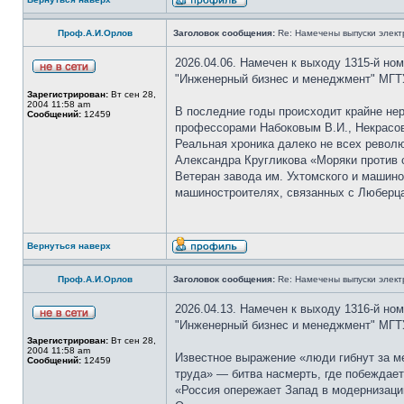
Проф.А.И.Орлов
Заголовок сообщения:
Re: Намечены выпуски элект
2026.04.06. Намечен к выходу 1315-й но
"Инженерный бизнес и менеджмент" МГТУ
Зарегистрирован:
Вт сен 28,
2004 11:58 am
В последние годы происходит крайне нер
Сообщений:
12459
профессорами Набоковым В.И., Некрасовы
Реальная хроника далеко не всех револю
Александра Кругликова «Моряки против
Ветеран завода им. Ухтомского и машин
машиностроителях, связанных с Люберц
Вернуться наверх
Проф.А.И.Орлов
Заголовок сообщения:
Re: Намечены выпуски элект
2026.04.13. Намечен к выходу 1316-й но
"Инженерный бизнес и менеджмент" МГТУ
Зарегистрирован:
Вт сен 28,
2004 11:58 am
Известное выражение «люди гибнут за м
Сообщений:
12459
труда» — битва насмерть, где побеждает
«Россия опережает Запад в модернизаци