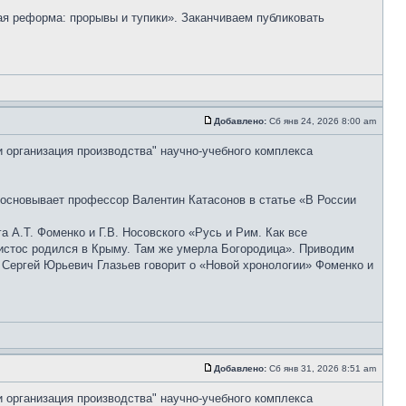
ая реформа: прорывы и тупики». Заканчиваем публиковать
Добавлено:
Сб янв 24, 2026 8:00 am
и организация производства" научно-учебного комплекса
босновывает профессор Валентин Катасонов в статье «В России
А.Т. Фоменко и Г.В. Носовского «Русь и Рим. Как все
Христос родился в Крыму. Там же умерла Богородица». Приводим
 Сергей Юрьевич Глазьев говорит о «Новой хронологии» Фоменко и
Добавлено:
Сб янв 31, 2026 8:51 am
и организация производства" научно-учебного комплекса