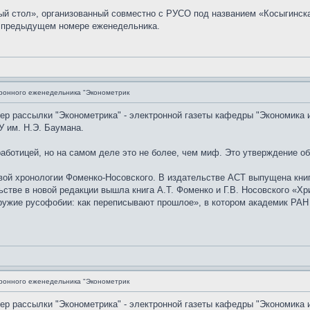
ый стол», организованный совместно с РУСО под названием «Косыгинск
в предыдущем номере еженедельника.
ронного еженедельника "Эконометрик
мер рассылки "Эконометрика" - электронной газеты кафедры "Экономика 
 им. Н.Э. Баумана.
аботицей, но на самом деле это не более, чем миф. Это утверждение о
й хронологии Фоменко-Носовского. В издательстве АСТ выпущена книга 
ьстве в новой редакции вышла книга А.Т. Фоменко и Г.В. Носовского «
ружие русофобии: как переписывают прошлое», в котором академик РАН
ронного еженедельника "Эконометрик
мер рассылки "Эконометрика" - электронной газеты кафедры "Экономика 