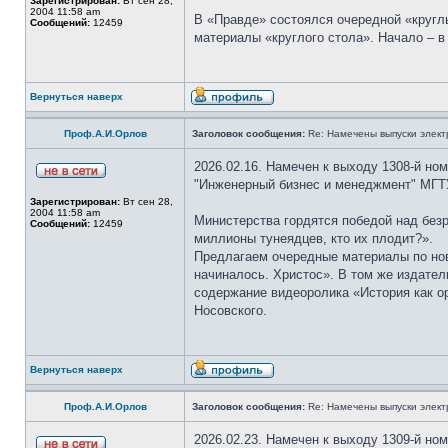
Зарегистрирован:
Вт сен 28,
2004 11:58 am
В «Правде» состоялся очередной «кругл
Сообщений:
12459
материалы «круглого стола». Начало – 
Вернуться наверх
Проф.А.И.Орлов
Заголовок сообщения:
Re: Намечены выпуски элект
2026.02.16. Намечен к выходу 1308-й но
"Инженерный бизнес и менеджмент" МГТУ
Зарегистрирован:
Вт сен 28,
2004 11:58 am
Министерства гордятся победой над безр
Сообщений:
12459
миллионы тунеядцев, кто их плодит?».
Предлагаем очередные материалы по ново
начиналось. Христос». В том же издател
содержание видеоролика «История как о
Носовского.
Вернуться наверх
Проф.А.И.Орлов
Заголовок сообщения:
Re: Намечены выпуски элект
2026.02.23. Намечен к выходу 1309-й но