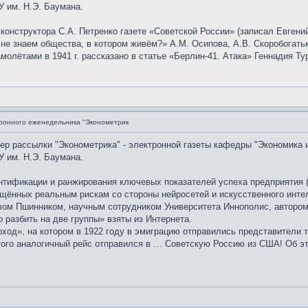
 им. Н.Э. Баумана.
 конструктора С.А. Петренко газете «Советской России» (записал Евгени
е знаем общества, в котором живём?» А.М. Осипова, А.В. Скоробогатьк
олётами в 1941 г. рассказано в статье «Берлин-41. Атака» Геннадия Ту
ронного еженедельника "Эконометрик
мер рассылки "Эконометрика" - электронной газеты кафедры "Экономика 
 им. Н.Э. Баумана.
тификации и ранжирования ключевых показателей успеха предприятия (
щённых реальным рискам со стороны нейросетей и искусственного интел
лом Пшинником, научным сотрудником Университета Иннополис, автором 
разбить на две группы» взяты из Интернета.
од», на котором в 1922 году в эмиграцию отправились представители т
 этого аналогичный рейс отправился в … Советскую Россию из США! Об э