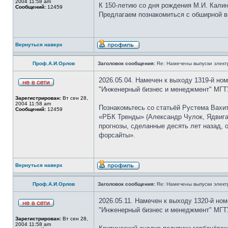
2004 11:58 am
К 150-летию со дня рождения М.И. Кали
Сообщений:
12459
Предлагаем познакомиться с обширной в
Вернуться наверх
Проф.А.И.Орлов
Заголовок сообщения:
Re: Намечены выпуски элект
2026.05.04. Намечен к выходу 1319-й но
"Инженерный бизнес и менеджмент" МГТУ
Зарегистрирован:
Вт сен 28,
2004 11:58 am
Познакомьтесь со статьёй Рустема Вахит
Сообщений:
12459
«РБК Тренды» (Александр Чулок, Ядвига
прогнозы, сделанные десять лет назад, 
форсайты».
Вернуться наверх
Проф.А.И.Орлов
Заголовок сообщения:
Re: Намечены выпуски элект
2026.05.11. Намечен к выходу 1320-й но
"Инженерный бизнес и менеджмент" МГТУ
Зарегистрирован:
Вт сен 28,
2004 11:58 am