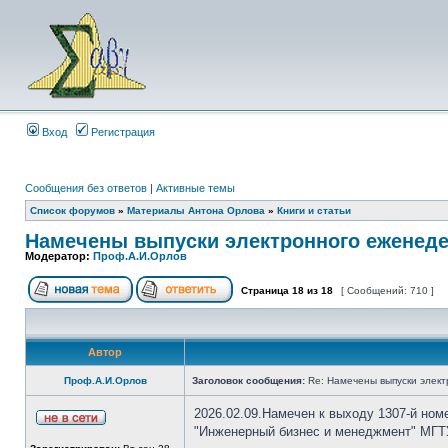
Вход
Регистрация
Сообщения без ответов
|
Активные темы
Список форумов
»
Материалы Антона Орлова
»
Книги и статьи
Намечены выпуски электронного еженеде
Модератор:
Проф.А.И.Орлов
Страница
18
из
18
[ Сообщений: 710 ]
Автор
Проф.А.И.Орлов
Заголовок сообщения:
Re: Намечены выпуски элект
2026.02.09.Намечен к выходу 1307-й ном
"Инженерный бизнес и менеджмент" МГТУ