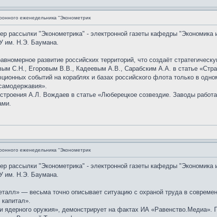
ронного еженедельника "Эконометрик
мер рассылки "Эконометрика" - электронной газеты кафедры "Экономика 
 им. Н.Э. Баумана.
авномерное развитие российских территорий, что создаёт стратегическ
м С.Н., Егоровым В.В., Кадеевым А.В., Сарабским А.А. в статье «Стра
ционных событий на кораблях и базах российского флота только в одном
 самодержавия».
остроения А.Л. Вождаев в статье «Люберецкое созвездие. Заводы рабо
ами.
ронного еженедельника "Эконометрик
мер рассылки "Эконометрика" - электронной газеты кафедры "Экономика 
 им. Н.Э. Баумана.
еталл» — весьма точно описывает ситуацию с охраной труда в современ
 капитал».
и ядерного оружия», демонстрирует на фактах ИА «Равенство.Медиа». 