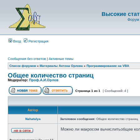
Высокие стат
Форум 
Вход
Регистрация
Сообщения без ответов
|
Активные темы
Список форумов
»
Материалы Антона Орлова
»
Программирование на VBA
Общее количество страниц
Модератор:
Проф.А.И.Орлов
Страница
1
из
1
[ Сообщений: 4 ]
Автор
Nahatulya
Заголовок сообщения:
Общее количество страниц
Можно ли макросом вычислитьобщее коли