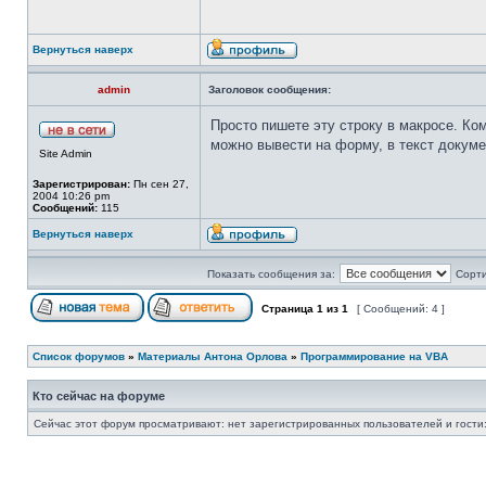
Вернуться наверх
admin
Заголовок сообщения:
Просто пишете эту строку в макросе. Ко
можно вывести на форму, в текст докуме
Site Admin
Зарегистрирован:
Пн сен 27,
2004 10:26 pm
Сообщений:
115
Вернуться наверх
Показать сообщения за:
Сорти
Страница
1
из
1
[ Сообщений: 4 ]
Список форумов
»
Материалы Антона Орлова
»
Программирование на VBA
Кто сейчас на форуме
Сейчас этот форум просматривают: нет зарегистрированных пользователей и гости: