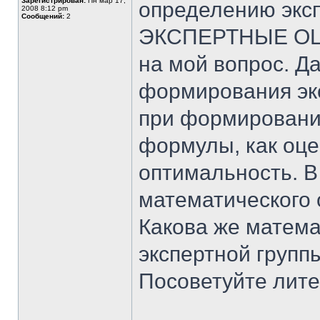
Зарегистрирован:
Пн мар 17,
определению эксп
2008 8:12 pm
Сообщений:
2
ЭКСПЕРТНЫЕ ОЦЕН
на мой вопрос. Д
формирования эк
при формировании
формулы, как оце
оптимальность. В
математического 
Какова же матем
экспертной групп
Посоветуйте лите