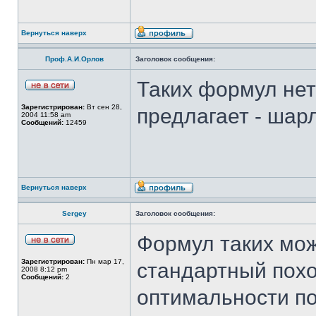
Вернуться наверх
Проф.А.И.Орлов
Заголовок сообщения:
Таких формул нет 
Зарегистрирован:
Вт сен 28,
предлагает - шар
2004 11:58 am
Сообщений:
12459
Вернуться наверх
Sergey
Заголовок сообщения:
Формул таких мож
Зарегистрирован:
Пн мар 17,
стандартный похо
2008 8:12 pm
Сообщений:
2
оптимальности по