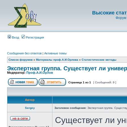
Высокие стат
Форум 
Вход
Регистрация
Сообщения без ответов
|
Активные темы
Список форумов
»
Материалы проф.А.И.Орлова
»
Статистические методы
Экспертная группа. Существует ли унив
Модератор:
Проф.А.И.Орлов
Страница
1
из
1
[ Сообщений: 9 ]
Автор
Sergey
Заголовок сообщения:
Экспертная группа. Существ
Существует ли у