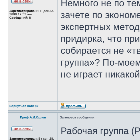
Немного не по тем
Зарегистрирован:
Пн дек 22,
зачете по эконом
2008 12:52 am
Сообщений:
8
экспертных метод
придирка, что пр
собирается не «т
группа»? По-моем
не играет никакой
Вернуться наверх
Проф.А.И.Орлов
Заголовок сообщения:
Рабочая группа (Р
Зарегистрирован:
Вт сен 28,