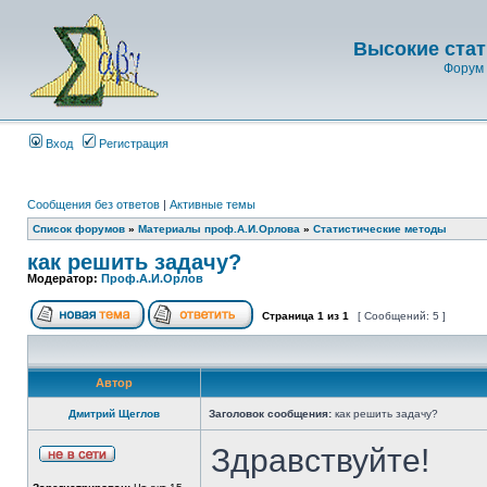
Высокие стат
Форум 
Вход
Регистрация
Сообщения без ответов
|
Активные темы
Список форумов
»
Материалы проф.А.И.Орлова
»
Статистические методы
как решить задачу?
Модератор:
Проф.А.И.Орлов
Страница
1
из
1
[ Сообщений: 5 ]
Автор
Дмитрий Щеглов
Заголовок сообщения:
как решить задачу?
Здравствуйте!