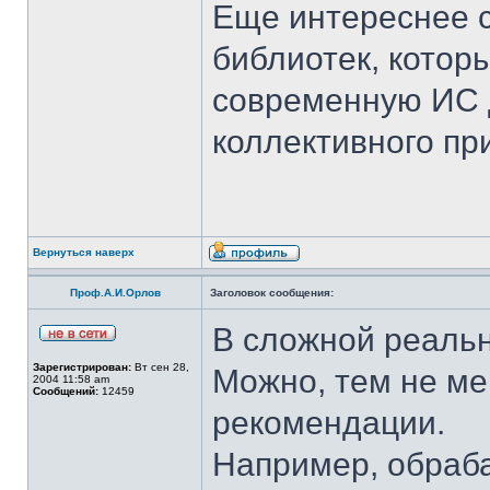
Еще интереснее 
библиотек, котор
современную ИС 
коллективного пр
Вернуться наверх
Проф.А.И.Орлов
Заголовок сообщения:
В сложной реаль
Зарегистрирован:
Вт сен 28,
Можно, тем не м
2004 11:58 am
Сообщений:
12459
рекомендации.
Например, обраба