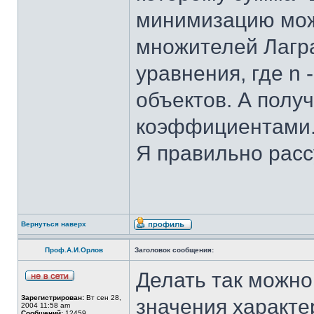
минимизацию мож
множителей Лагра
уравнения, где n
объектов. А полу
коэффициентами
Я правильно рас
Вернуться наверх
Проф.А.И.Орлов
Заголовок сообщения:
Делать так можно,
Зарегистрирован:
Вт сен 28,
значения характер
2004 11:58 am
Сообщений:
12459