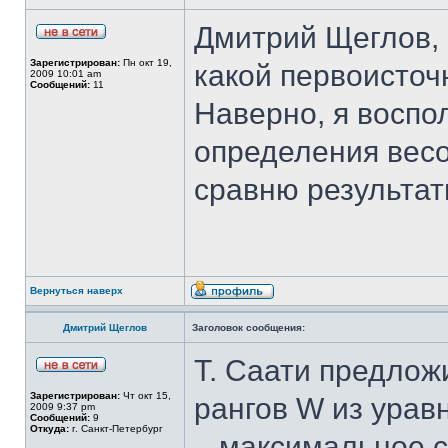
Дмитрий Щеглов, 
Зарегистрирован:
Пн окт 19,
какой первоисточ
2009 10:01 am
Сообщений:
11
Наверно, я воспо
определения вес
сравню результат
Вернуться наверх
Дмитрий Щеглов
Заголовок сообщения:
Т. Саати предлож
Зарегистрирован:
Чт окт 15,
рангов W из урав
2009 9:37 pm
Сообщений:
9
Откуда:
г. Санкт-Петербург
– максимальное 