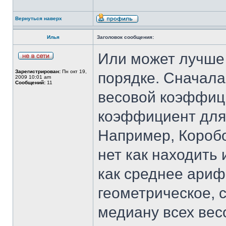
Вернуться наверх
Илья
Заголовок сообщения:
Или может лучше 
Зарегистрирован:
Пн окт 19,
порядке. Сначала
2009 10:01 am
Сообщений:
11
весовой коэффици
коэффициент для 
Например, Коробо
нет как находить
как среднее ариф
геометрическое, 
медиану всех ве