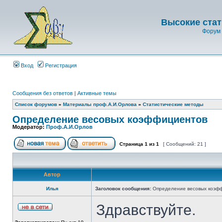
Высокие стат
Форум 
Вход
Регистрация
Сообщения без ответов
|
Активные темы
Список форумов
»
Материалы проф.А.И.Орлова
»
Статистические методы
Определение весовых коэффициентов
Модератор:
Проф.А.И.Орлов
Страница
1
из
1
[ Сообщений: 21 ]
Автор
Илья
Заголовок сообщения:
Определение весовых коэф
Здравствуйте.