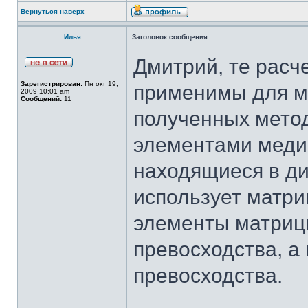
Вернуться наверх
Илья
Заголовок сообщения:
Дмитрий, те расч
Зарегистрирован:
Пн окт 19,
применимы для м
2009 10:01 am
Сообщений:
11
полученных метод
элементами меди
находящиеся в диа
использует матриц
элементы матриц
превосходства, а
превосходства.