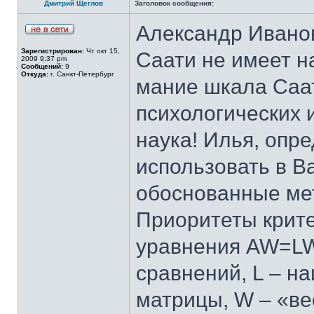
Дмитрий Щеглов
Заголовок сообщения:
Александр Иванов
Зарегистрирован:
Чт окт 15,
Саати не имеет н
2009 9:37 pm
Сообщений:
9
Откуда:
г. Санкт-Петербург
мание шкала Саа
психологических 
наука! Илья, опр
использовать в В
обоснованные ме
Приоритеты крите
уравнения AW=LW,
сравнений, L – н
матрицы, W – «ве