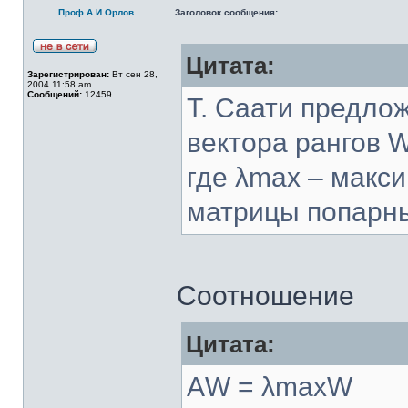
Проф.А.И.Орлов
Заголовок сообщения:
Цитата:
Зарегистрирован:
Вт сен 28,
2004 11:58 am
Сообщений:
12459
Т. Саати предло
вектора рангов 
где λmax – макс
матрицы попарны
Соотношение
Цитата:
АW = λmaxW