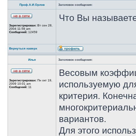
Проф.А.И.Орлов
Заголовок сообщения:
Что Вы называет
Зарегистрирован:
Вт сен 28,
2004 11:58 am
Сообщений:
12459
Вернуться наверх
Илья
Заголовок сообщения:
Весовым коэффиц
Зарегистрирован:
Пн окт 19,
используемую для
2009 10:01 am
Сообщений:
11
критерия. Конечна
многокритериаль
вариантов.
Для этого исполь