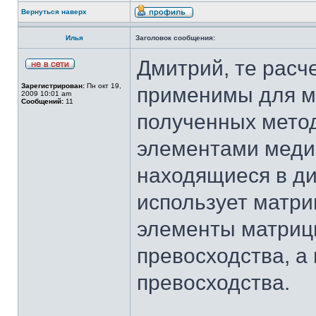
Вернуться наверх
Илья
Заголовок сообщения:
Дмитрий, те расч
Зарегистрирован:
Пн окт 19,
применимы для м
2009 10:01 am
Сообщений:
11
полученных метод
элементами меди
находящиеся в диа
использует матриц
элементы матриц
превосходства, а
превосходства.