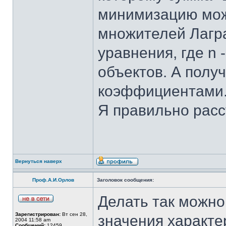
минимизацию мож
множителей Лагра
уравнения, где n
объектов. А полу
коэффициентами
Я правильно рас
Вернуться наверх
Проф.А.И.Орлов
Заголовок сообщения:
Делать так можно,
Зарегистрирован:
Вт сен 28,
значения характер
2004 11:58 am
Сообщений:
12459