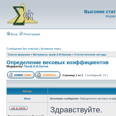
Высокие стат
Форум 
Вход
Регистрация
Сообщения без ответов
|
Активные темы
Список форумов
»
Материалы проф.А.И.Орлова
»
Статистические методы
Определение весовых коэффициентов
Модератор:
Проф.А.И.Орлов
Страница
1
из
1
[ Сообщений: 21 ]
Автор
Илья
Заголовок сообщения:
Определение весовых коэф
Здравствуйте.