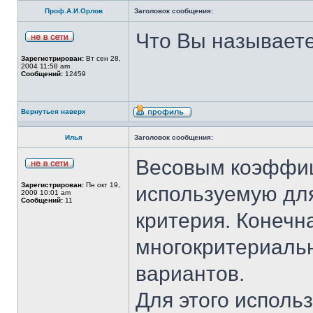
Проф.А.И.Орлов
Заголовок сообщения:
Что Вы называет
Зарегистрирован:
Вт сен 28,
2004 11:58 am
Сообщений:
12459
Вернуться наверх
Илья
Заголовок сообщения:
Весовым коэффиц
Зарегистрирован:
Пн окт 19,
используемую для
2009 10:01 am
Сообщений:
11
критерия. Конечна
многокритериаль
вариантов.
Для этого исполь