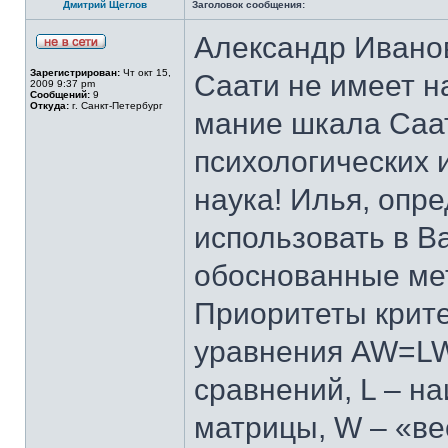
Дмитрий Щеглов
Заголовок сообщения:
Александр Иванов
Зарегистрирован:
Чт окт 15,
Саати не имеет н
2009 9:37 pm
Сообщений:
9
Откуда:
г. Санкт-Петербург
мание шкала Саа
психологических 
наука! Илья, опр
использовать в В
обоснованные ме
Приоритеты крите
уравнения AW=LW,
сравнений, L – н
матрицы, W – «ве