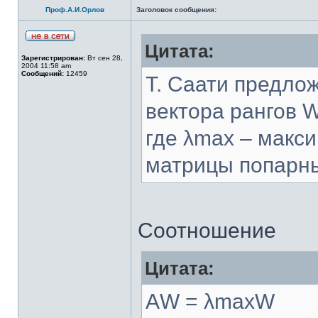
Проф.А.И.Орлов
Заголовок сообщения:
Цитата:
Зарегистрирован:
Вт сен 28,
2004 11:58 am
Сообщений:
12459
Т. Саати предло
вектора рангов 
где λmax – макс
матрицы попарны
Соотношение
Цитата:
АW = λmaxW