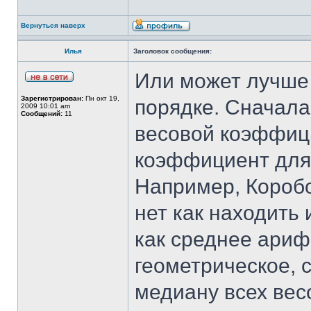
Вернуться наверх
Илья
Заголовок сообщения:
Или может лучше 
Зарегистрирован:
Пн окт 19,
порядке. Сначала
2009 10:01 am
Сообщений:
11
весовой коэффици
коэффициент для 
Например, Коробо
нет как находить
как среднее ариф
геометрическое, 
медиану всех ве