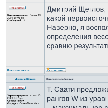
Дмитрий Щеглов, 
Зарегистрирован:
Пн окт 19,
какой первоисточ
2009 10:01 am
Сообщений:
11
Наверно, я воспо
определения вес
сравню результат
Вернуться наверх
Дмитрий Щеглов
Заголовок сообщения:
Т. Саати предлож
Зарегистрирован:
Чт окт 15,
рангов W из урав
2009 9:37 pm
Сообщений:
9
Откуда:
г. Санкт-Петербург
– максимальное 