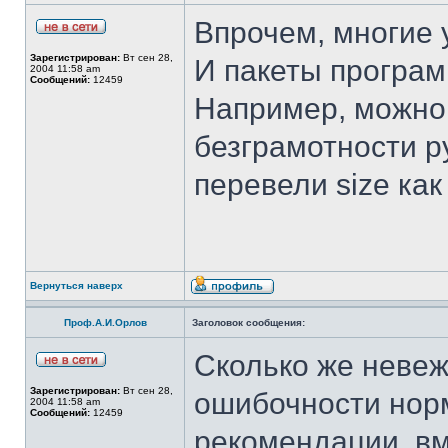
Впрочем, многие 
Зарегистрирован:
Вт сен 28,
И пакеты програм
2004 11:58 am
Сообщений:
12459
Например, можно
безграмотности 
перевели size как 
Вернуться наверх
Проф.А.И.Орлов
Заголовок сообщения:
Сколько же неве
Зарегистрирован:
Вт сен 28,
ошибочности нор
2004 11:58 am
Сообщений:
12459
рекомендации, вм