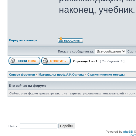
наконец, учебник.
Вернуться наверх
Показать сообщения за:
Сорти
Страница
1
из
1
[ Сообщений: 4 ]
Список форумов
»
Материалы проф.А.И.Орлова
»
Статистические методы
Кто сейчас на форуме
Сейчас этот форум просматривают: нет зарегистрированных пользователей и гости:
Найти:
Powered by
phpBB
©
Рус