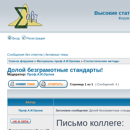
Высокие стат
Форум 
Вход
Регистрация
Сообщения без ответов
|
Активные темы
Список форумов
»
Материалы проф.А.И.Орлова
»
Статистические методы
Долой безграмотные стандарты!
Модератор:
Проф.А.И.Орлов
Страница
1
из
1
[ Сообщений: 4 ]
Автор
Проф.А.И.Орлов
Заголовок сообщения:
Долой безграмотные станда
Письмо коллеге: