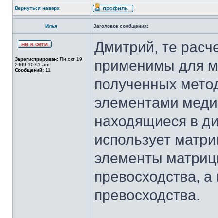
Вернуться наверх
Илья
Заголовок сообщения:
Дмитрий, те расч
Зарегистрирован:
Пн окт 19,
применимы для м
2009 10:01 am
Сообщений:
11
полученных метод
элементами меди
находящиеся в диа
использует матриц
элементы матриц
превосходства, а
превосходства.