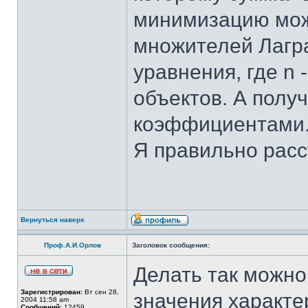
минимизацию мож
множителей Лагра
уравнения, где n
объектов. А полу
коэффициентами
Я правильно рас
Вернуться наверх
Проф.А.И.Орлов
Заголовок сообщения:
Делать так можно,
Зарегистрирован:
Вт сен 28,
значения характер
2004 11:58 am
Сообщений:
12459