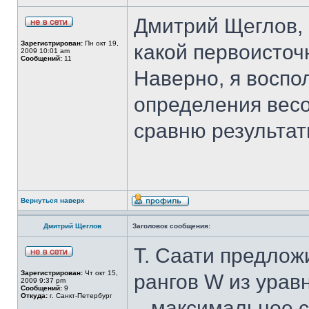
Дмитрий Щеглов, 
Зарегистрирован:
Пн окт 19,
какой первоисточ
2009 10:01 am
Сообщений:
11
Наверно, я воспо
определения вес
сравню результат
Вернуться наверх
Дмитрий Щеглов
Заголовок сообщения:
Т. Саати предлож
Зарегистрирован:
Чт окт 15,
рангов W из урав
2009 9:37 pm
Сообщений:
9
Откуда:
г. Санкт-Петербург
– максимальное 