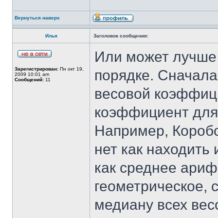
Вернуться наверх
Илья
Заголовок сообщения:
Или может лучше 
Зарегистрирован:
Пн окт 19,
порядке. Сначала
2009 10:01 am
Сообщений:
11
весовой коэффици
коэффициент для 
Например, Коробо
нет как находить
как среднее ариф
геометрическое, 
медиану всех ве