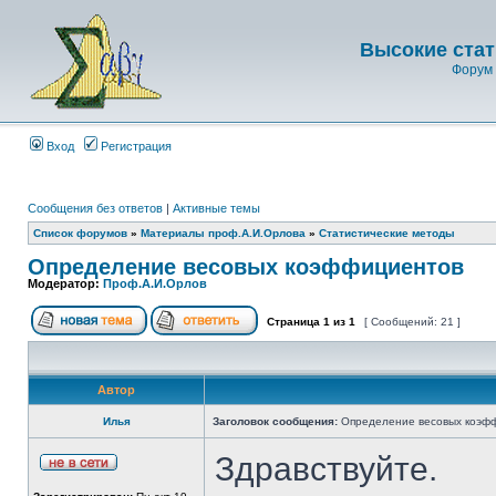
Высокие стат
Форум 
Вход
Регистрация
Сообщения без ответов
|
Активные темы
Список форумов
»
Материалы проф.А.И.Орлова
»
Статистические методы
Определение весовых коэффициентов
Модератор:
Проф.А.И.Орлов
Страница
1
из
1
[ Сообщений: 21 ]
Автор
Илья
Заголовок сообщения:
Определение весовых коэф
Здравствуйте.