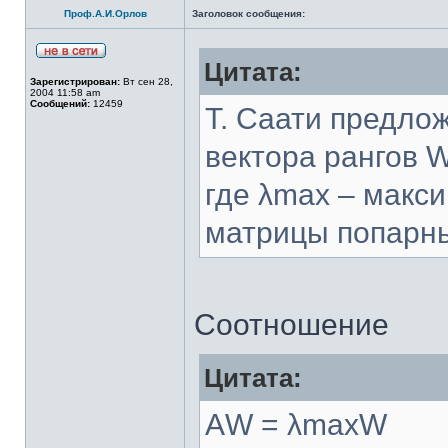
Проф.А.И.Орлов
Заголовок сообщения:
Цитата:
Зарегистрирован:
Вт сен 28,
2004 11:58 am
Сообщений:
12459
Т. Саати предло
вектора рангов 
где λmax – макс
матрицы попарны
Соотношение
Цитата:
АW = λmaxW