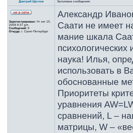
Дмитрий Щеглов
Заголовок сообщения:
Александр Иванов
Зарегистрирован:
Чт окт 15,
Саати не имеет н
2009 9:37 pm
Сообщений:
9
Откуда:
г. Санкт-Петербург
мание шкала Саа
психологических 
наука! Илья, опр
использовать в В
обоснованные ме
Приоритеты крите
уравнения AW=LW,
сравнений, L – н
матрицы, W – «ве