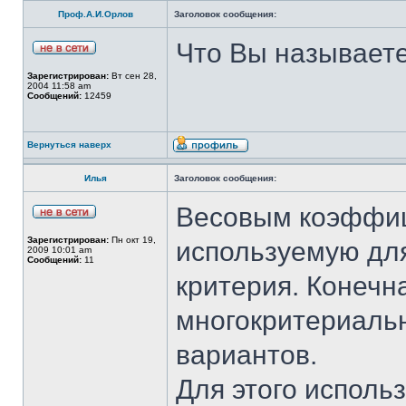
Проф.А.И.Орлов
Заголовок сообщения:
Что Вы называет
Зарегистрирован:
Вт сен 28,
2004 11:58 am
Сообщений:
12459
Вернуться наверх
Илья
Заголовок сообщения:
Весовым коэффиц
Зарегистрирован:
Пн окт 19,
используемую для
2009 10:01 am
Сообщений:
11
критерия. Конечна
многокритериаль
вариантов.
Для этого исполь