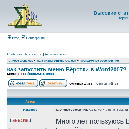
Высокие стат
Форум 
Вход
Регистрация
Сообщения без ответов
|
Активные темы
Список форумов
»
Материалы Антона Орлова
»
Программное обеспечение
как запустить меню Вёрстки в Word2007?
Модератор:
Проф.А.И.Орлов
Страница
1
из
1
[ Сообщений: 3 ]
Автор
Максим55
Заголовок сообщения:
как запустить меню Вёрстки
Много лет пользуюс