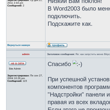
Низкий Вам поклон!
Зарегистрирован:
Ср дек 21,
2011 2:44 pm
Сообщений:
2
В Word2003 было меню
подключить.
Подскажите как.
Вернуться наверх
admin
Заголовок сообщения:
Re: как запустить меню Вёр
Спасибо
Site Admin
Зарегистрирован:
Пн сен 27,
При успешной установ
2004 10:26 pm
Сообщений:
115
компонентов программ
"Надстройки" панели 
правая из всех вкладок
Если этого не произош