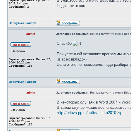
В Word2003 было меню Вёрстки, а в Word
Зарегистрирован:
Ср дек 21,
2011 2:44 pm
Подскажите как.
Сообщений:
2
Вернуться наверх
admin
Заголовок сообщения:
Re: как запустить меню Вёр
Спасибо
Site Admin
При успешной установке программы икон
из всех вкладок).
Зарегистрирован:
Пн сен 27,
2004 10:26 pm
Если этого не произошло, надо разбират
Сообщений:
115
Вернуться наверх
admin
Заголовок сообщения:
Re: как запустить меню Вёр
В некоторых случаях в Word 2007 и Word
В таком случае можно воспользоваться с
Site Admin
http://orlovs.pp.ru/soft/verstka2010.zip
Зарегистрирован:
Пн сен 27,
2004 10:26 pm
Сообщений:
115