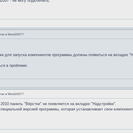
2007 - не могу подключить.
стки в Word2007?
ки для запуска компонентов программы должны появиться на вкладке "Н
ься в проблеме.
стки в Word2007?
 2010 панель "Вёрстки" не появляется на вкладке "Надстройки".
пециальной версией программы, которая устанавливает свои компоненты