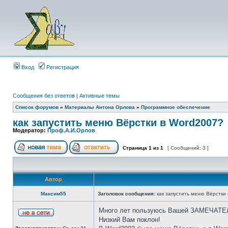
Вход
Регистрация
Сообщения без ответов
|
Активные темы
Список форумов
»
Материалы Антона Орлова
»
Программное обеспечение
как запустить меню Вёрстки в Word2007?
Модератор:
Проф.А.И.Орлов
Страница
1
из
1
[ Сообщений: 3 ]
Автор
Максим55
Заголовок сообщения:
как запустить меню Вёрстки
Много лет пользуюсь Вашей ЗАМЕЧАТЕ
Низкий Вам поклон!