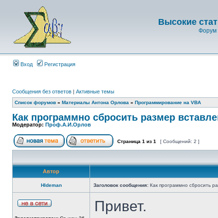
Высокие стат
Форум 
Вход
Регистрация
Сообщения без ответов
|
Активные темы
Список форумов
»
Материалы Антона Орлова
»
Программирование на VBA
Как программно сбросить размер вставле
Модератор:
Проф.А.И.Орлов
Страница
1
из
1
[ Сообщений: 2 ]
Автор
HIdeman
Заголовок сообщения:
Как программно сбросить ра
Привет.