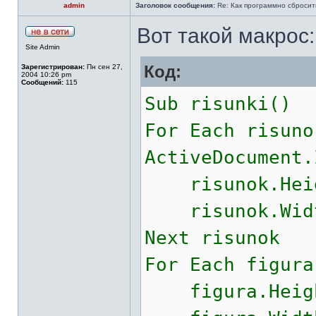
admin
Заголовок сообщения:
Re: Как программно сбросит
Вот такой макрос:
Site Admin
Код:
Зарегистрирован:
Пн сен 27,
2004 10:26 pm
Сообщений:
115
Sub risunki()
For Each risuno
ActiveDocument.
risunok.Heigh
risunok.Width
Next risunok
For Each figura
figura.Height