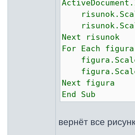
ActiveDocument.
risunok.Scale
risunok.Scale
Next risunok
For Each figura
figura.Scale
figura.Scale
Next figura
End Sub
вернёт все рисун