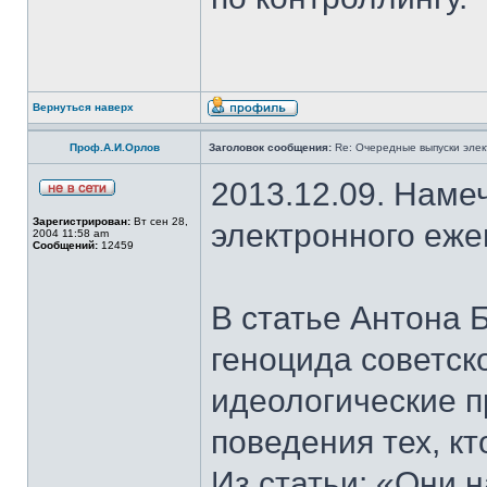
Вернуться наверх
Проф.А.И.Орлов
Заголовок сообщения:
Re: Очередные выпуски эле
2013.12.09. Наме
Зарегистрирован:
Вт сен 28,
электронного еж
2004 11:58 am
Сообщений:
12459
В статье Антона 
геноцида советск
идеологические п
поведения тех, к
Из статьи: «Они