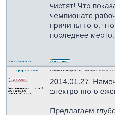
чистят! Что пока
чемпионате рабо
причины того, чт
последнее место.
Вернуться наверх
Проф.А.И.Орлов
Заголовок сообщения:
Re: Очередные выпуски эле
2014.01.27. Наме
Зарегистрирован:
Вт сен 28,
электронного еж
2004 11:58 am
Сообщений:
12459
Предлагаем глубо