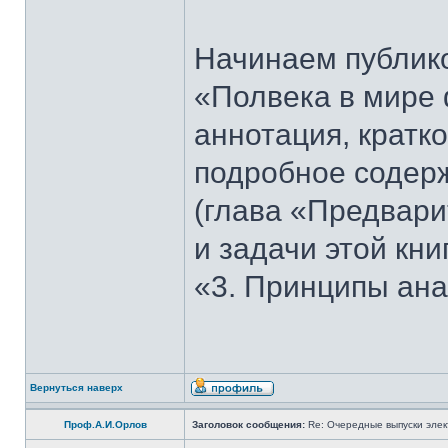
Начинаем публико
«Полвека в мире 
аннотация, кратк
подробное содерж
(глава «Предвари
и задачи этой кни
«3. Принципы ана
Вернуться наверх
Проф.А.И.Орлов
Заголовок сообщения:
Re: Очередные выпуски эле