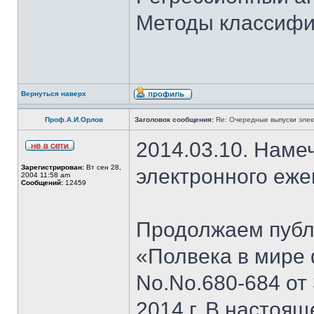
Методы классифи
Вернуться наверх
Проф.А.И.Орлов
Заголовок сообщения:
Re: Очередные выпуски эле
2014.03.10. Наме
Зарегистрирован:
Вт сен 28,
электронного еж
2004 11:58 am
Сообщений:
12459
Продолжаем публи
«Полвека в мире 
No.No.680-684 от 
2014 г. В настоя