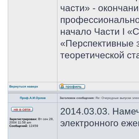
части» - окончан
профессиональног
начало Части I «С
«Перспективные 
теоретической ст
Вернуться наверх
Проф.А.И.Орлов
Заголовок сообщения:
Re: Очередные выпуски эле
2014.03.03. Наме
Зарегистрирован:
Вт сен 28,
электронного еж
2004 11:58 am
Сообщений:
12459