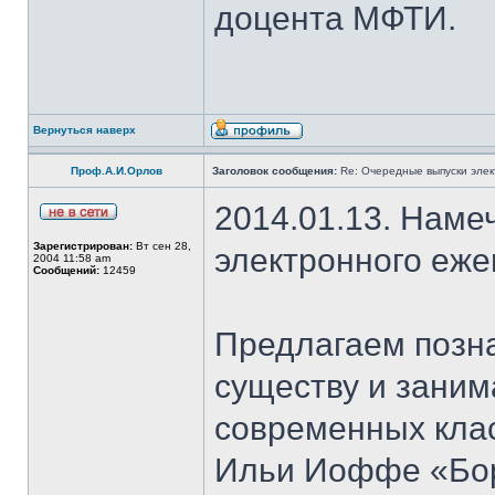
доцента МФТИ.
Вернуться наверх
Проф.А.И.Орлов
Заголовок сообщения:
Re: Очередные выпуски эле
2014.01.13. Наме
Зарегистрирован:
Вт сен 28,
электронного еж
2004 11:58 am
Сообщений:
12459
Предлагаем позн
существу и зани
современных клас
Ильи Иоффе «Бор