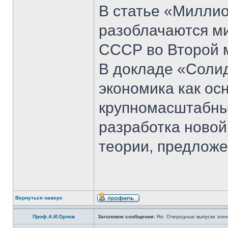
В статье «Милли
разоблачаются м
СССР во Второй м
В докладе «Соли
экономика как ос
крупномасштабны
разработка новой
теории, предложе
Вернуться наверх
Проф.А.И.Орлов
Заголовок сообщения:
Re: Очередные выпуски эле