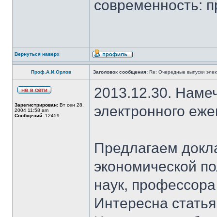
современность: п
Вернуться наверх
Проф.А.И.Орлов
Заголовок сообщения:
Re: Очередные выпуски эле
2013.12.30. Наме
Зарегистрирован:
Вт сен 28,
электронного еж
2004 11:58 am
Сообщений:
12459
Предлагаем докл
экономической по
наук, профессор
Интересна стать