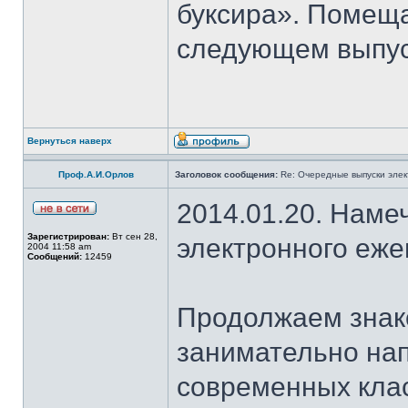
буксира». Помеща
следующем выпус
Вернуться наверх
Проф.А.И.Орлов
Заголовок сообщения:
Re: Очередные выпуски эле
2014.01.20. Наме
Зарегистрирован:
Вт сен 28,
электронного еж
2004 11:58 am
Сообщений:
12459
Продолжаем знако
занимательно на
современных клас