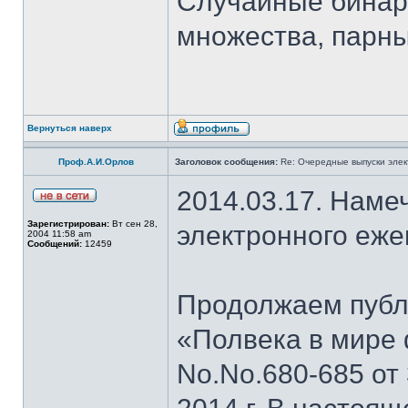
Случайные бинар
множества, парны
Вернуться наверх
Проф.А.И.Орлов
Заголовок сообщения:
Re: Очередные выпуски эле
2014.03.17. Наме
Зарегистрирован:
Вт сен 28,
электронного еж
2004 11:58 am
Сообщений:
12459
Продолжаем публи
«Полвека в мире 
No.No.680-685 от 