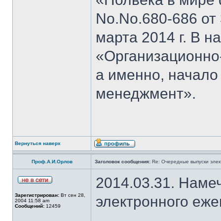
No.No.680-686 от 3
марта 2014 г. В н
«Организационно
а именно, начало
менеджмент».
Вернуться наверх
Проф.А.И.Орлов
Заголовок сообщения:
Re: Очередные выпуски эле
2014.03.31. Наме
Зарегистрирован:
Вт сен 28,
электронного еж
2004 11:58 am
Сообщений:
12459