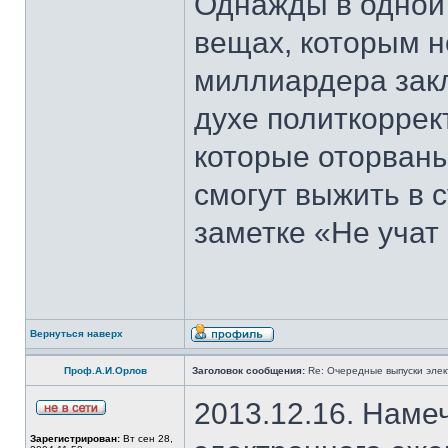
Однажды в одной 
вещах, которым н
миллиардера закл
духе политкоррек
которые оторваны
смогут выжить в 
заметке «Не учат 
Вернуться наверх
Проф.А.И.Орлов
Заголовок сообщения:
Re: Очередные выпуски эле
2013.12.16. Наме
Зарегистрирован:
Вт сен 28,