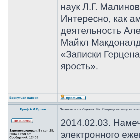
наук Л.Г. Малино
Интересно, как 
деятельность Але
Майкл Макдоналд
«Записки Герцена
ярость».
Вернуться наверх
Проф.А.И.Орлов
Заголовок сообщения:
Re: Очередные выпуски эле
2014.02.03. Наме
Зарегистрирован:
Вт сен 28,
электронного еж
2004 11:58 am
Сообщений:
12459