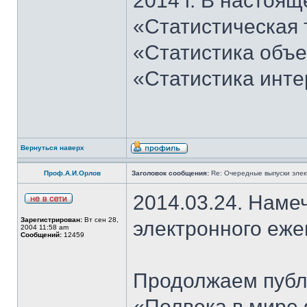
2014 г. В настоящ
«Статистическая 
«Статистика объе
«Статистика инт
Вернуться наверх
Проф.А.И.Орлов
Заголовок сообщения:
Re: Очередные выпуски эле
2014.03.24. Наме
Зарегистрирован:
Вт сен 28,
электронного еж
2004 11:58 am
Сообщений:
12459
Продолжаем публи
«Полвека в мире 