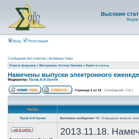
Высокие стат
Форум 
Вход
Регистрация
Сообщения без ответов
|
Активные темы
Список форумов
»
Материалы Антона Орлова
»
Книги и статьи
Намечены выпуски электронного еженеде
Модератор:
Проф.А.И.Орлов
Страница
2
из
18
[ Сообщений: 710 ]
Автор
Проф.А.И.Орлов
Заголовок сообщения:
Re: Очередные выпуски эле
2013.11.18. Наме