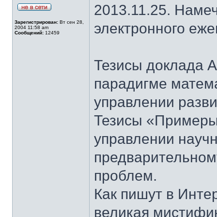
2013.11.25. Наме
Зарегистрирован:
Вт сен 28,
электронного еж
2004 11:58 am
Сообщений:
12459
Тезисы доклада 
парадигме матем
управлении разв
Тезисы «Примеры
управлении науч
предварительном
проблем.
Как пишут в Инте
великая мистифик