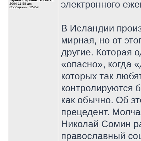
Зарегистрирован:
Вт сен 28,
электронного еж
2004 11:58 am
Сообщений:
12459
В Исландии прои
мирная, но от эт
другие. Которая 
«опасно», когда 
которых так любя
контролируются 
как обычно. Об э
прецедент. Молч
Николай Сомин ра
православный со