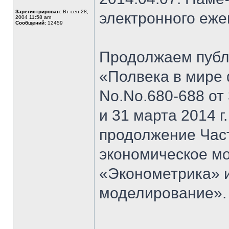
Зарегистрирован:
Вт сен 28,
электронного еж
2004 11:58 am
Сообщений:
12459
Продолжаем публи
«Полвека в мире 
No.No.680-688 от 3
и 31 марта 2014 г
продолжение Част
экономическое мо
«Эконометрика» 
моделирование».