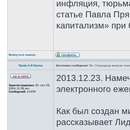
инфляция, тюрьма
статье Павла Пря
капитализм» при 
Вернуться наверх
Проф.А.И.Орлов
Заголовок сообщения:
Re: Очередные выпуски эле
2013.12.23. Наме
Зарегистрирован:
Вт сен 28,
электронного еж
2004 11:58 am
Сообщений:
12459
Как был создан м
рассказывает Лид