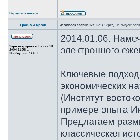
Вернуться наверх
Проф.А.И.Орлов
Заголовок сообщения:
Re: Очередные выпуски эле
2014.01.06. Наме
Зарегистрирован:
Вт сен 28,
электронного еж
2004 11:58 am
Сообщений:
12459
Ключевые подход
экономических н
(Институт восток
примере опыта И
Предлагаем разм
классическая ист