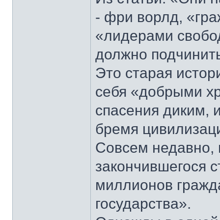
- фри ворлд, «гр
«лидерами свобод
должно подчинитьс
Это старая истор
себя «добрыми х
спасения диким,
бремя цивилизаци
Совсем недавно, в
закончившегося ст
миллионов гражда
государства».