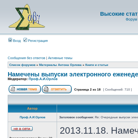
Высокие стат
Форум 
Вход
Регистрация
Сообщения без ответов
|
Активные темы
Список форумов
»
Материалы Антона Орлова
»
Книги и статьи
Намечены выпуски электронного еженеде
Модератор:
Проф.А.И.Орлов
Страница
2
из
18
[ Сообщений: 710 ]
Автор
Проф.А.И.Орлов
Заголовок сообщения:
Re: Очередные выпуски эле
2013.11.18. Наме