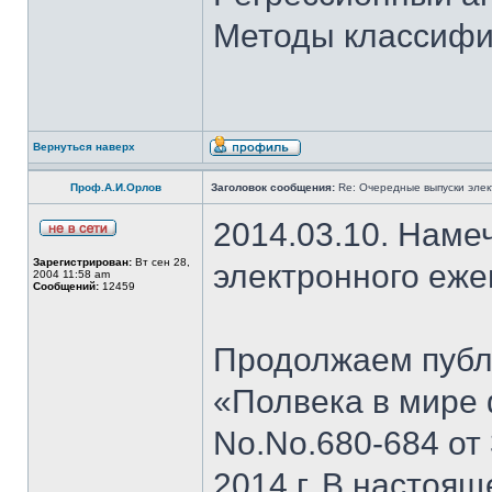
Методы классифи
Вернуться наверх
Проф.А.И.Орлов
Заголовок сообщения:
Re: Очередные выпуски эле
2014.03.10. Наме
Зарегистрирован:
Вт сен 28,
электронного еж
2004 11:58 am
Сообщений:
12459
Продолжаем публи
«Полвека в мире 
No.No.680-684 от 
2014 г. В настоя