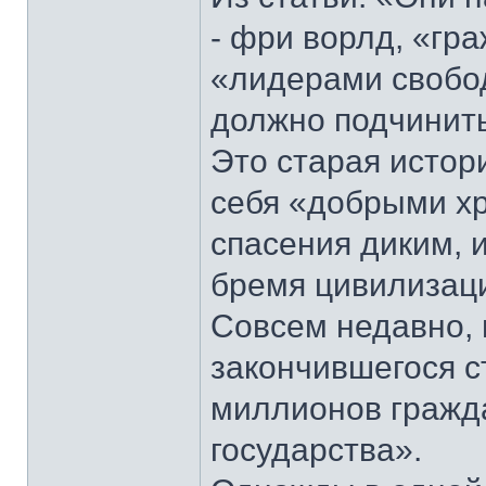
- фри ворлд, «гр
«лидерами свобод
должно подчинитьс
Это старая истор
себя «добрыми х
спасения диким,
бремя цивилизаци
Совсем недавно, в
закончившегося ст
миллионов гражда
государства».