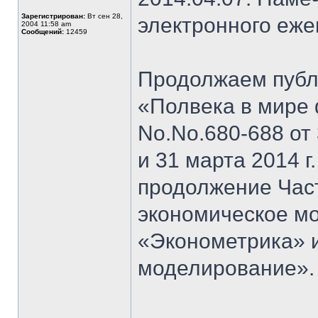
Зарегистрирован:
Вт сен 28,
электронного еж
2004 11:58 am
Сообщений:
12459
Продолжаем публи
«Полвека в мире 
No.No.680-688 от 3
и 31 марта 2014 г
продолжение Част
экономическое мо
«Эконометрика» 
моделирование».