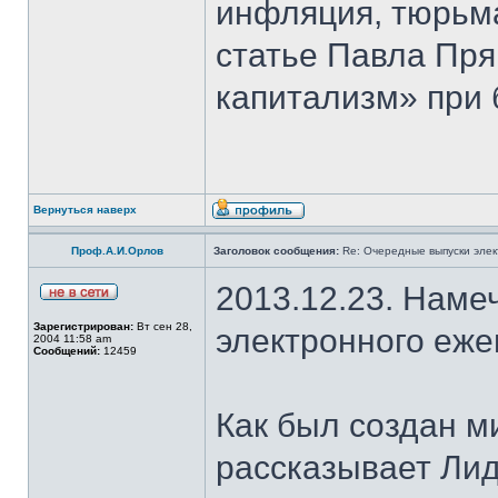
инфляция, тюрьма
статье Павла Пря
капитализм» при 
Вернуться наверх
Проф.А.И.Орлов
Заголовок сообщения:
Re: Очередные выпуски эле
2013.12.23. Наме
Зарегистрирован:
Вт сен 28,
электронного еж
2004 11:58 am
Сообщений:
12459
Как был создан м
рассказывает Лид