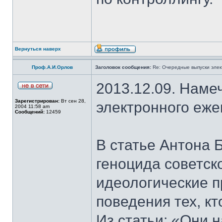
Вернуться наверх
Проф.А.И.Орлов
Заголовок сообщения:
Re: Очередные выпуски эле
2013.12.09. Наме
Зарегистрирован:
Вт сен 28,
электронного еж
2004 11:58 am
Сообщений:
12459
В статье Антона 
геноцида советск
идеологические п
поведения тех, к
Из статьи: «Они