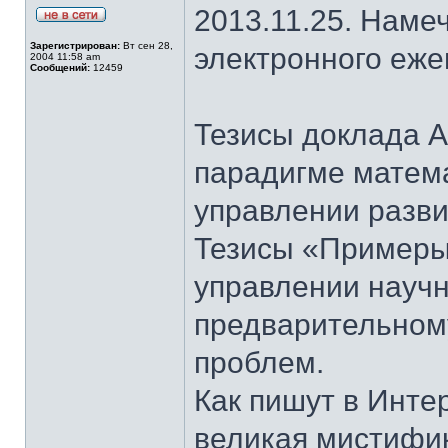
2013.11.25. Наме
Зарегистрирован:
Вт сен 28,
электронного еж
2004 11:58 am
Сообщений:
12459
Тезисы доклада 
парадигме матем
управлении разв
Тезисы «Примеры
управлении науч
предварительном
проблем.
Как пишут в Инте
великая мистифик