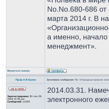
No.No.680-686 от 3
марта 2014 г. В н
«Организационно
а именно, начало
менеджмент».
Вернуться наверх
Проф.А.И.Орлов
Заголовок сообщения:
Re: Очередные выпуски эле
2014.03.31. Наме
Зарегистрирован:
Вт сен 28,
электронного еж
2004 11:58 am
Сообщений:
12459