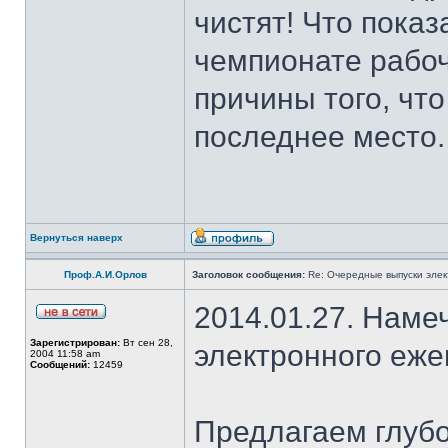
чистят! Что пока
чемпионате рабо
причины того, чт
последнее место.
Вернуться наверх
Проф.А.И.Орлов
Заголовок сообщения:
Re: Очередные выпуски эле
2014.01.27. Наме
Зарегистрирован:
Вт сен 28,
электронного еж
2004 11:58 am
Сообщений:
12459
Предлагаем глубо