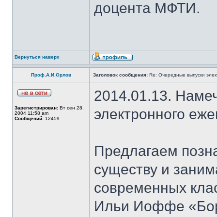
доцента МФТИ.
Вернуться наверх
Проф.А.И.Орлов
Заголовок сообщения:
Re: Очередные выпуски эле
2014.01.13. Наме
Зарегистрирован:
Вт сен 28,
электронного еж
2004 11:58 am
Сообщений:
12459
Предлагаем позн
существу и зани
современных клас
Ильи Иоффе «Бор