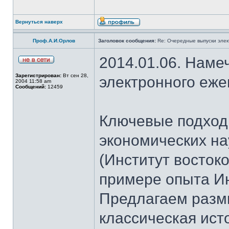
Вернуться наверх
Проф.А.И.Орлов
Заголовок сообщения:
Re: Очередные выпуски эле
2014.01.06. Наме
Зарегистрирован:
Вт сен 28,
электронного еж
2004 11:58 am
Сообщений:
12459
Ключевые подход
экономических н
(Институт восток
примере опыта И
Предлагаем разм
классическая ист