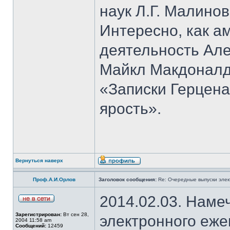
наук Л.Г. Малино
Интересно, как 
деятельность Але
Майкл Макдоналд
«Записки Герцена
ярость».
Вернуться наверх
Проф.А.И.Орлов
Заголовок сообщения:
Re: Очередные выпуски эле
2014.02.03. Наме
Зарегистрирован:
Вт сен 28,
электронного еж
2004 11:58 am
Сообщений:
12459