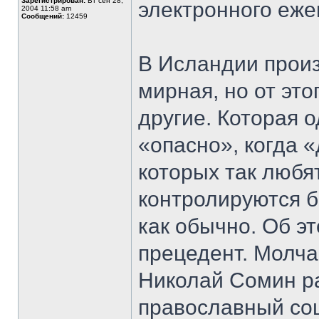
Зарегистрирован:
Вт сен 28,
электронного еж
2004 11:58 am
Сообщений:
12459
В Исландии прои
мирная, но от эт
другие. Которая 
«опасно», когда 
которых так любя
контролируются 
как обычно. Об э
прецедент. Молч
Николай Сомин ра
православный со