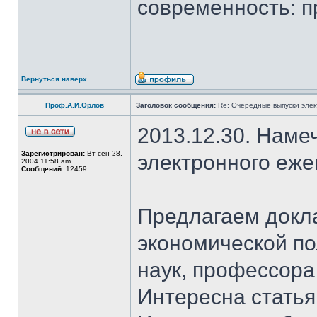
современность: п
Вернуться наверх
Проф.А.И.Орлов
Заголовок сообщения:
Re: Очередные выпуски эле
2013.12.30. Наме
Зарегистрирован:
Вт сен 28,
электронного еж
2004 11:58 am
Сообщений:
12459
Предлагаем докл
экономической по
наук, профессор
Интересна стать