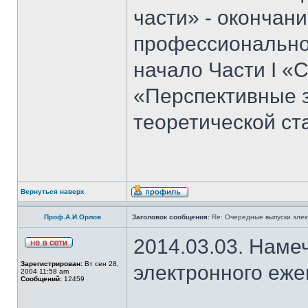
части» - окончан
профессиональног
начало Части I «С
«Перспективные 
теоретической ст
Вернуться наверх
Проф.А.И.Орлов
Заголовок сообщения:
Re: Очередные выпуски эле
2014.03.03. Наме
Зарегистрирован:
Вт сен 28,
электронного еж
2004 11:58 am
Сообщений:
12459