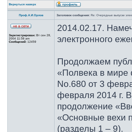
Вернуться наверх
Проф.А.И.Орлов
Заголовок сообщения:
Re: Очередные выпуски эле
2014.02.17. Наме
Зарегистрирован:
Вт сен 28,
электронного еж
2004 11:58 am
Сообщений:
12459
Продолжаем публи
«Полвека в мире 
No.680 от 3 февра
февраля 2014 г. 
продолжение «Вво
«Основные вехи 
(разделы 1 – 9).