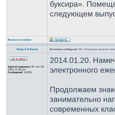
буксира». Помеща
следующем выпус
Вернуться наверх
Проф.А.И.Орлов
Заголовок сообщения:
Re: Очередные выпуски эле
2014.01.20. Наме
Зарегистрирован:
Вт сен 28,
электронного еж
2004 11:58 am
Сообщений:
12459
Продолжаем знако
занимательно на
современных клас