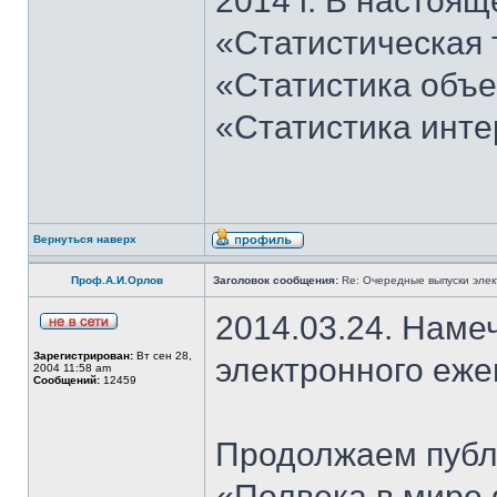
2014 г. В настоящ
«Статистическая 
«Статистика объе
«Статистика инт
Вернуться наверх
Проф.А.И.Орлов
Заголовок сообщения:
Re: Очередные выпуски эле
2014.03.24. Наме
Зарегистрирован:
Вт сен 28,
электронного еж
2004 11:58 am
Сообщений:
12459
Продолжаем публи
«Полвека в мире 