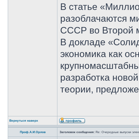
В статье «Милли
разоблачаются м
СССР во Второй м
В докладе «Соли
экономика как ос
крупномасштабны
разработка новой
теории, предложе
Вернуться наверх
Проф.А.И.Орлов
Заголовок сообщения:
Re: Очередные выпуски эле