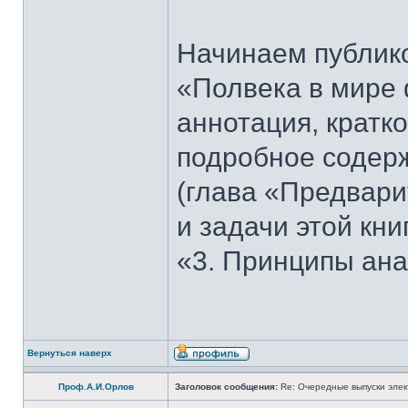
Начинаем публико
«Полвека в мире 
аннотация, кратк
подробное содерж
(глава «Предвари
и задачи этой кни
«3. Принципы ана
Вернуться наверх
Проф.А.И.Орлов
Заголовок сообщения:
Re: Очередные выпуски эле