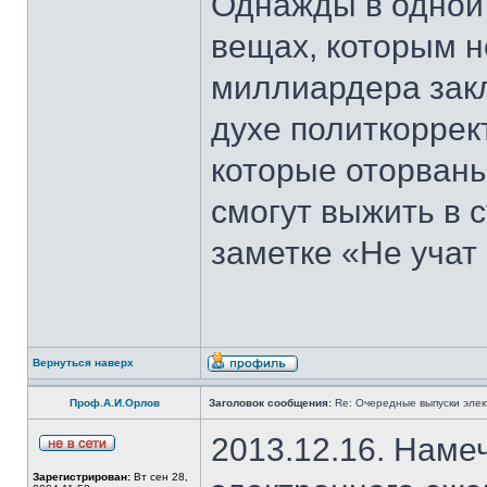
Однажды в одной 
вещах, которым н
миллиардера закл
духе политкоррек
которые оторваны
смогут выжить в 
заметке «Не учат 
Вернуться наверх
Проф.А.И.Орлов
Заголовок сообщения:
Re: Очередные выпуски эле
2013.12.16. Наме
Зарегистрирован:
Вт сен 28,