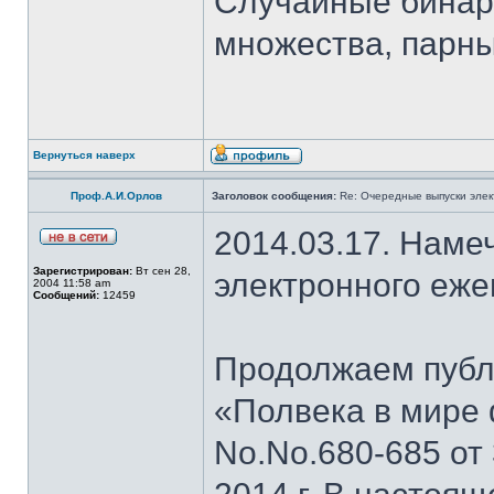
Случайные бинар
множества, парны
Вернуться наверх
Проф.А.И.Орлов
Заголовок сообщения:
Re: Очередные выпуски эле
2014.03.17. Наме
Зарегистрирован:
Вт сен 28,
электронного еж
2004 11:58 am
Сообщений:
12459
Продолжаем публи
«Полвека в мире 
No.No.680-685 от 