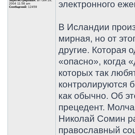
Зарегистрирован:
Вт сен 28,
электронного еж
2004 11:58 am
Сообщений:
12459
В Исландии прои
мирная, но от эт
другие. Которая 
«опасно», когда 
которых так любя
контролируются 
как обычно. Об э
прецедент. Молч
Николай Сомин ра
православный со