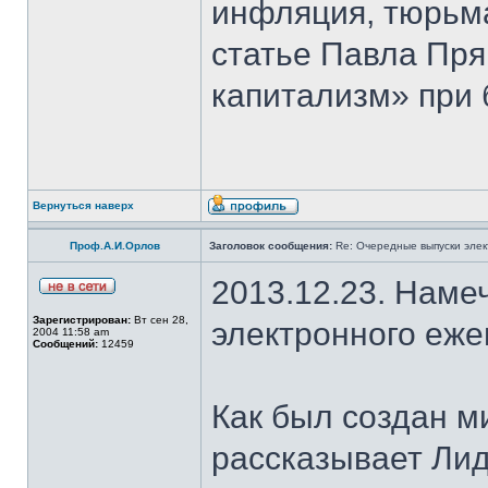
инфляция, тюрьма
статье Павла Пря
капитализм» при 
Вернуться наверх
Проф.А.И.Орлов
Заголовок сообщения:
Re: Очередные выпуски эле
2013.12.23. Наме
Зарегистрирован:
Вт сен 28,
электронного еж
2004 11:58 am
Сообщений:
12459
Как был создан м
рассказывает Лид