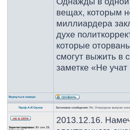
Однажды в одной 
вещах, которым н
миллиардера закл
духе политкоррек
которые оторваны
смогут выжить в 
заметке «Не учат 
Вернуться наверх
Проф.А.И.Орлов
Заголовок сообщения:
Re: Очередные выпуски эле
2013.12.16. Наме
Зарегистрирован:
Вт сен 28,