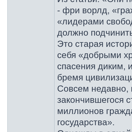
- фри ворлд, «гр
«лидерами свобод
должно подчинитьс
Это старая истор
себя «добрыми х
спасения диким,
бремя цивилизаци
Совсем недавно, в
закончившегося ст
миллионов гражда
государства».