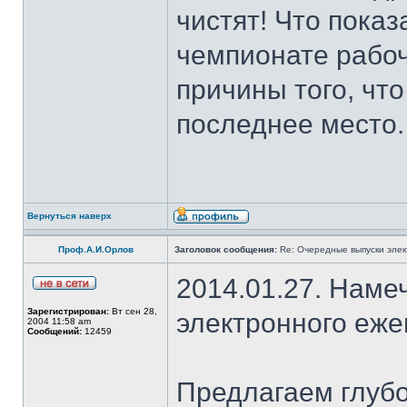
чистят! Что пока
чемпионате рабо
причины того, чт
последнее место.
Вернуться наверх
Проф.А.И.Орлов
Заголовок сообщения:
Re: Очередные выпуски эле
2014.01.27. Наме
Зарегистрирован:
Вт сен 28,
электронного еж
2004 11:58 am
Сообщений:
12459
Предлагаем глубо