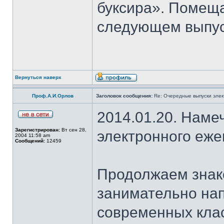
буксира». Помеща
следующем выпус
Вернуться наверх
Проф.А.И.Орлов
Заголовок сообщения:
Re: Очередные выпуски эле
2014.01.20. Наме
Зарегистрирован:
Вт сен 28,
электронного еж
2004 11:58 am
Сообщений:
12459
Продолжаем знако
занимательно на
современных клас