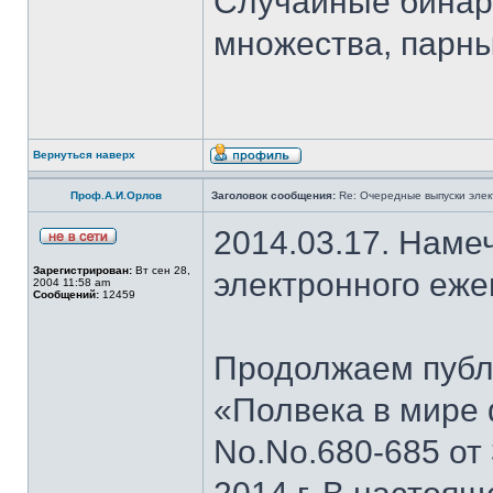
Случайные бинар
множества, парны
Вернуться наверх
Проф.А.И.Орлов
Заголовок сообщения:
Re: Очередные выпуски эле
2014.03.17. Наме
Зарегистрирован:
Вт сен 28,
электронного еж
2004 11:58 am
Сообщений:
12459
Продолжаем публи
«Полвека в мире 
No.No.680-685 от 