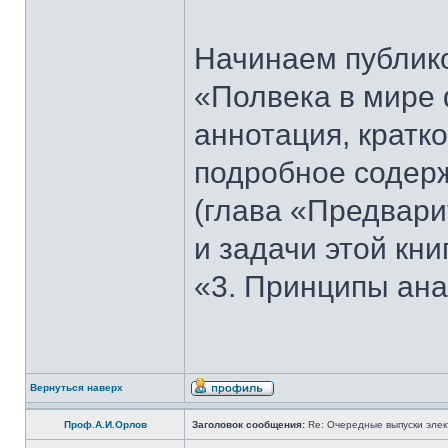
Начинаем публико
«Полвека в мире 
аннотация, кратк
подробное содерж
(глава «Предвари
и задачи этой кни
«3. Принципы ана
Вернуться наверх
Проф.А.И.Орлов
Заголовок сообщения:
Re: Очередные выпуски эле