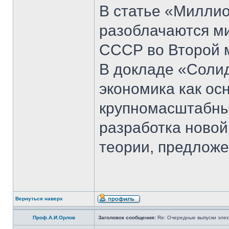
В статье «Милли
разоблачаются м
СССР во Второй м
В докладе «Соли
экономика как ос
крупномасштабны
разработка новой
теории, предложе
Вернуться наверх
Проф.А.И.Орлов
Заголовок сообщения:
Re: Очередные выпуски эле