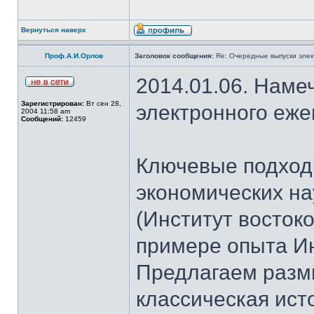
Вернуться наверх
Проф.А.И.Орлов
Заголовок сообщения:
Re: Очередные выпуски эле
2014.01.06. Наме
Зарегистрирован:
Вт сен 28,
электронного еж
2004 11:58 am
Сообщений:
12459
Ключевые подход
экономических н
(Институт восток
примере опыта И
Предлагаем разм
классическая ист