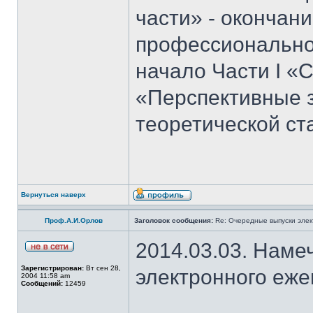
части» - окончан
профессиональног
начало Части I «С
«Перспективные 
теоретической ст
Вернуться наверх
Проф.А.И.Орлов
Заголовок сообщения:
Re: Очередные выпуски эле
2014.03.03. Наме
Зарегистрирован:
Вт сен 28,
электронного еж
2004 11:58 am
Сообщений:
12459