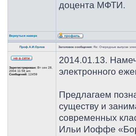
доцента МФТИ.
Вернуться наверх
Проф.А.И.Орлов
Заголовок сообщения:
Re: Очередные выпуски эле
2014.01.13. Наме
Зарегистрирован:
Вт сен 28,
электронного еж
2004 11:58 am
Сообщений:
12459
Предлагаем позн
существу и зани
современных клас
Ильи Иоффе «Бор