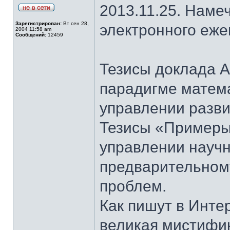
2013.11.25. Наме
Зарегистрирован:
Вт сен 28,
электронного еж
2004 11:58 am
Сообщений:
12459
Тезисы доклада 
парадигме матем
управлении разв
Тезисы «Примеры
управлении науч
предварительном
проблем.
Как пишут в Инте
великая мистифик