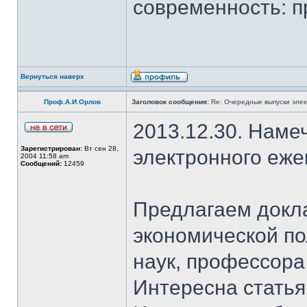
современность: п
Вернуться наверх
Проф.А.И.Орлов
Заголовок сообщения:
Re: Очередные выпуски эле
2013.12.30. Наме
Зарегистрирован:
Вт сен 28,
электронного еж
2004 11:58 am
Сообщений:
12459
Предлагаем докл
экономической по
наук, профессор
Интересна стать