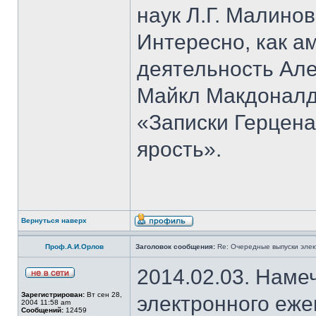
наук Л.Г. Малино
Интересно, как 
деятельность Але
Майкл Макдоналд
«Записки Герцена
ярость».
Вернуться наверх
Проф.А.И.Орлов
Заголовок сообщения:
Re: Очередные выпуски эле
2014.02.03. Наме
Зарегистрирован:
Вт сен 28,
электронного еж
2004 11:58 am
Сообщений:
12459