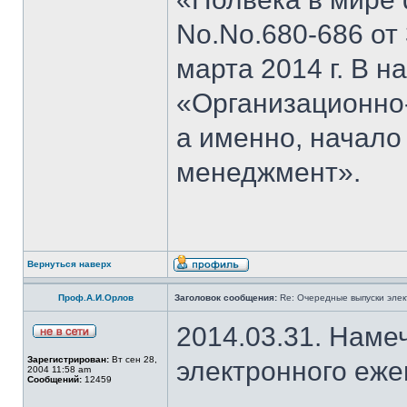
No.No.680-686 от 3
марта 2014 г. В н
«Организационно
а именно, начало
менеджмент».
Вернуться наверх
Проф.А.И.Орлов
Заголовок сообщения:
Re: Очередные выпуски эле
2014.03.31. Наме
Зарегистрирован:
Вт сен 28,
электронного еж
2004 11:58 am
Сообщений:
12459