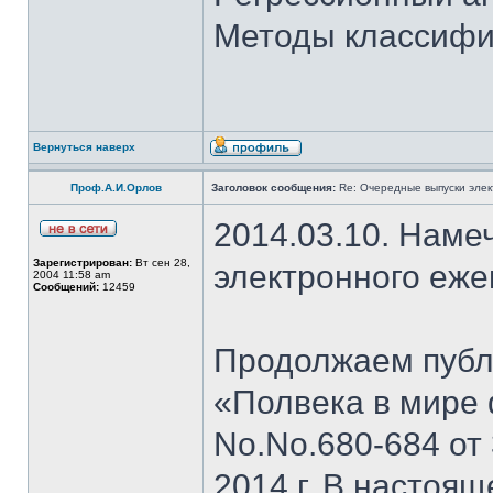
Методы классифи
Вернуться наверх
Проф.А.И.Орлов
Заголовок сообщения:
Re: Очередные выпуски эле
2014.03.10. Наме
Зарегистрирован:
Вт сен 28,
электронного еж
2004 11:58 am
Сообщений:
12459
Продолжаем публи
«Полвека в мире 
No.No.680-684 от 
2014 г. В настоя