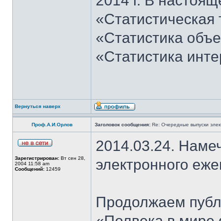
2014 г. В настоящ
«Статистическая 
«Статистика объе
«Статистика инт
Вернуться наверх
Проф.А.И.Орлов
Заголовок сообщения:
Re: Очередные выпуски эле
2014.03.24. Наме
Зарегистрирован:
Вт сен 28,
электронного еж
2004 11:58 am
Сообщений:
12459
Продолжаем публи
«Полвека в мире 