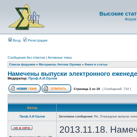
Высокие стат
Форум 
Вход
Регистрация
Сообщения без ответов
|
Активные темы
Список форумов
»
Материалы Антона Орлова
»
Книги и статьи
Намечены выпуски электронного еженеде
Модератор:
Проф.А.И.Орлов
Страница
2
из
18
[ Сообщений: 710 ]
Автор
Проф.А.И.Орлов
Заголовок сообщения:
Re: Очередные выпуски эле
2013.11.18. Наме