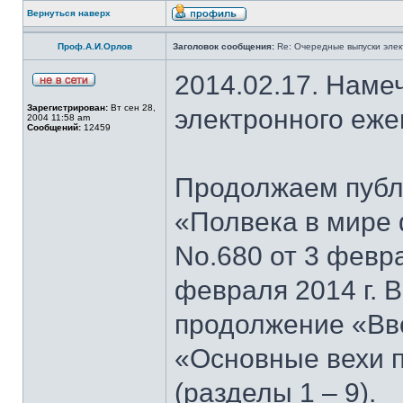
Вернуться наверх
Проф.А.И.Орлов
Заголовок сообщения:
Re: Очередные выпуски эле
2014.02.17. Наме
Зарегистрирован:
Вт сен 28,
электронного еж
2004 11:58 am
Сообщений:
12459
Продолжаем публи
«Полвека в мире 
No.680 от 3 февра
февраля 2014 г. 
продолжение «Вво
«Основные вехи 
(разделы 1 – 9).