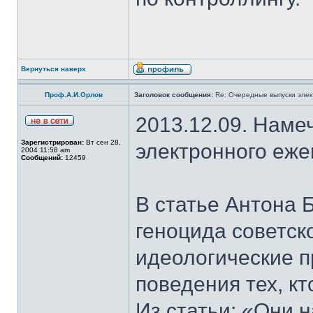
Вернуться наверх
Проф.А.И.Орлов
Заголовок сообщения:
Re: Очередные выпуски эле
2013.12.09. Наме
Зарегистрирован:
Вт сен 28,
электронного еж
2004 11:58 am
Сообщений:
12459
В статье Антона 
геноцида советск
идеологические п
поведения тех, к
Из статьи: «Они