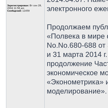
Зарегистрирован:
Вт сен 28,
электронного еж
2004 11:58 am
Сообщений:
12459
Продолжаем публи
«Полвека в мире 
No.No.680-688 от 3
и 31 марта 2014 г
продолжение Част
экономическое мо
«Эконометрика» 
моделирование».