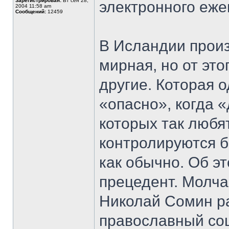
Зарегистрирован:
Вт сен 28,
электронного еж
2004 11:58 am
Сообщений:
12459
В Исландии прои
мирная, но от эт
другие. Которая 
«опасно», когда 
которых так любя
контролируются 
как обычно. Об э
прецедент. Молч
Николай Сомин ра
православный со