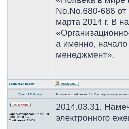
No.No.680-686 от 3
марта 2014 г. В н
«Организационно
а именно, начало
менеджмент».
Вернуться наверх
Проф.А.И.Орлов
Заголовок сообщения:
Re: Очередные выпуски эле
2014.03.31. Наме
Зарегистрирован:
Вт сен 28,
электронного еж
2004 11:58 am
Сообщений:
12459