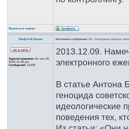
Вернуться наверх
Проф.А.И.Орлов
Заголовок сообщения:
Re: Очередные выпуски эле
2013.12.09. Наме
Зарегистрирован:
Вт сен 28,
электронного еж
2004 11:58 am
Сообщений:
12459
В статье Антона 
геноцида советск
идеологические п
поведения тех, к
Из статьи: «Они