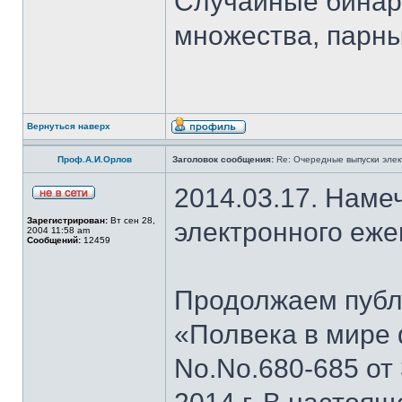
Случайные бинар
множества, парны
Вернуться наверх
Проф.А.И.Орлов
Заголовок сообщения:
Re: Очередные выпуски эле
2014.03.17. Наме
Зарегистрирован:
Вт сен 28,
электронного еж
2004 11:58 am
Сообщений:
12459
Продолжаем публи
«Полвека в мире 
No.No.680-685 от 