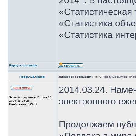
2014 г. В настоящ
«Статистическая 
«Статистика объе
«Статистика инт
Вернуться наверх
Проф.А.И.Орлов
Заголовок сообщения:
Re: Очередные выпуски эле
2014.03.24. Наме
Зарегистрирован:
Вт сен 28,
электронного еж
2004 11:58 am
Сообщений:
12459
Продолжаем публи
«Полвека в мире 