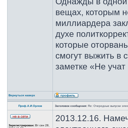
Однажды в одной 
вещах, которым н
миллиардера закл
духе политкоррек
которые оторваны
смогут выжить в 
заметке «Не учат 
Вернуться наверх
Проф.А.И.Орлов
Заголовок сообщения:
Re: Очередные выпуски эле
2013.12.16. Наме
Зарегистрирован:
Вт сен 28,