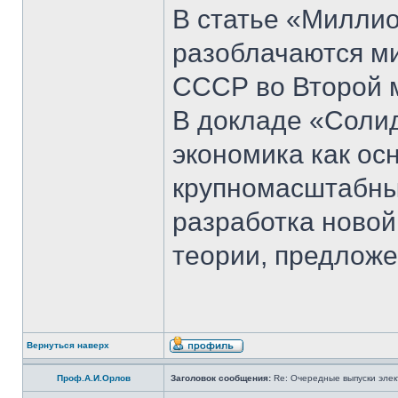
В статье «Милли
разоблачаются м
СССР во Второй м
В докладе «Соли
экономика как ос
крупномасштабны
разработка новой
теории, предложе
Вернуться наверх
Проф.А.И.Орлов
Заголовок сообщения:
Re: Очередные выпуски эле