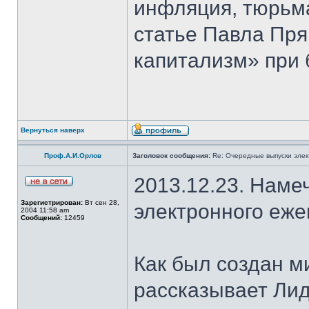
инфляция, тюрьма
статье Павла Пря
капитализм» при 
Вернуться наверх
Проф.А.И.Орлов
Заголовок сообщения:
Re: Очередные выпуски эле
2013.12.23. Наме
Зарегистрирован:
Вт сен 28,
электронного еж
2004 11:58 am
Сообщений:
12459
Как был создан м
рассказывает Лид