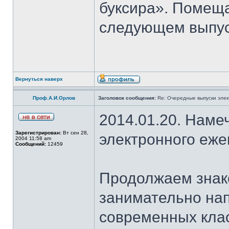
буксира». Помеща
следующем выпус
Вернуться наверх
Проф.А.И.Орлов
Заголовок сообщения:
Re: Очередные выпуски эле
2014.01.20. Наме
Зарегистрирован:
Вт сен 28,
электронного еж
2004 11:58 am
Сообщений:
12459
Продолжаем знако
занимательно на
современных клас