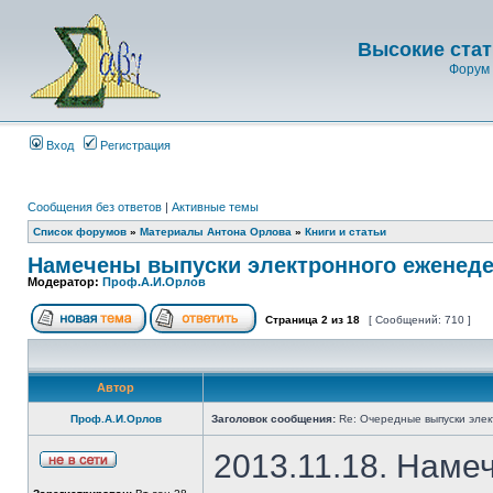
Высокие стат
Форум 
Вход
Регистрация
Сообщения без ответов
|
Активные темы
Список форумов
»
Материалы Антона Орлова
»
Книги и статьи
Намечены выпуски электронного еженеде
Модератор:
Проф.А.И.Орлов
Страница
2
из
18
[ Сообщений: 710 ]
Автор
Проф.А.И.Орлов
Заголовок сообщения:
Re: Очередные выпуски эле
2013.11.18. Наме