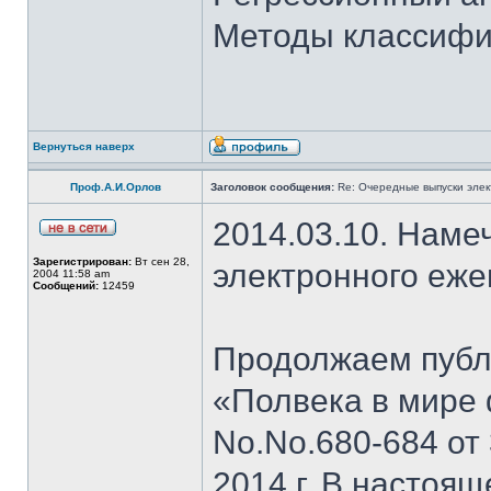
Методы классифи
Вернуться наверх
Проф.А.И.Орлов
Заголовок сообщения:
Re: Очередные выпуски эле
2014.03.10. Наме
Зарегистрирован:
Вт сен 28,
электронного еж
2004 11:58 am
Сообщений:
12459
Продолжаем публи
«Полвека в мире 
No.No.680-684 от 
2014 г. В настоя