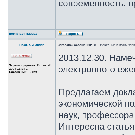
современность: п
Вернуться наверх
Проф.А.И.Орлов
Заголовок сообщения:
Re: Очередные выпуски эле
2013.12.30. Наме
Зарегистрирован:
Вт сен 28,
электронного еж
2004 11:58 am
Сообщений:
12459
Предлагаем докл
экономической по
наук, профессор
Интересна стать