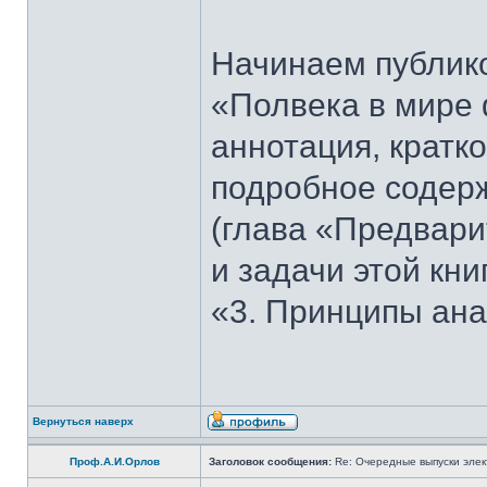
Начинаем публико
«Полвека в мире 
аннотация, кратк
подробное содерж
(глава «Предвари
и задачи этой кни
«3. Принципы ана
Вернуться наверх
Проф.А.И.Орлов
Заголовок сообщения:
Re: Очередные выпуски эле