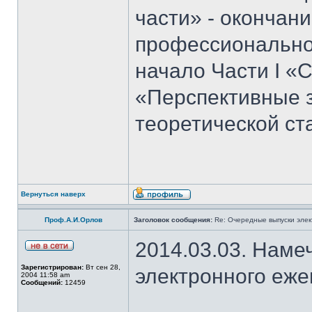
части» - окончан
профессиональног
начало Части I «С
«Перспективные 
теоретической ст
Вернуться наверх
Проф.А.И.Орлов
Заголовок сообщения:
Re: Очередные выпуски эле
2014.03.03. Наме
Зарегистрирован:
Вт сен 28,
электронного еж
2004 11:58 am
Сообщений:
12459