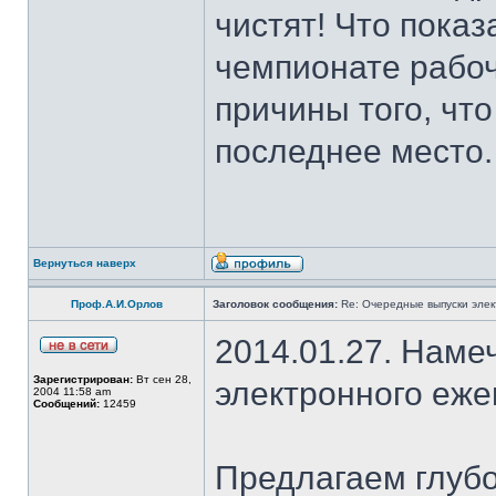
чистят! Что пока
чемпионате рабо
причины того, чт
последнее место.
Вернуться наверх
Проф.А.И.Орлов
Заголовок сообщения:
Re: Очередные выпуски эле
2014.01.27. Наме
Зарегистрирован:
Вт сен 28,
электронного еж
2004 11:58 am
Сообщений:
12459
Предлагаем глубо