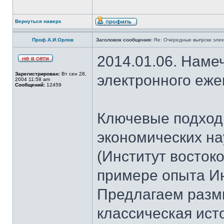
Вернуться наверх
Проф.А.И.Орлов
Заголовок сообщения:
Re: Очередные выпуски эле
2014.01.06. Наме
Зарегистрирован:
Вт сен 28,
электронного еж
2004 11:58 am
Сообщений:
12459
Ключевые подход
экономических н
(Институт восток
примере опыта И
Предлагаем разм
классическая ист