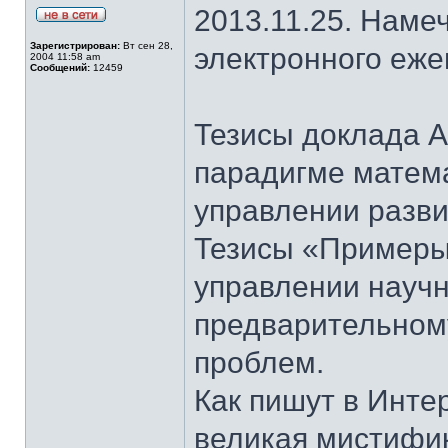
2013.11.25. Наме
Зарегистрирован:
Вт сен 28,
электронного еж
2004 11:58 am
Сообщений:
12459
Тезисы доклада 
парадигме матем
управлении разв
Тезисы «Примеры
управлении науч
предварительном
проблем.
Как пишут в Инте
великая мистифик