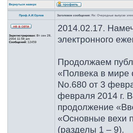
Вернуться наверх
Проф.А.И.Орлов
Заголовок сообщения:
Re: Очередные выпуски эле
2014.02.17. Наме
Зарегистрирован:
Вт сен 28,
электронного еж
2004 11:58 am
Сообщений:
12459
Продолжаем публи
«Полвека в мире 
No.680 от 3 февра
февраля 2014 г. 
продолжение «Вво
«Основные вехи 
(разделы 1 – 9).