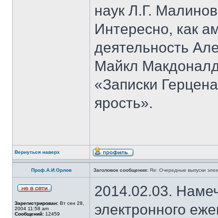
наук Л.Г. Малино
Интересно, как 
деятельность Але
Майкл Макдоналд
«Записки Герцена
ярость».
Вернуться наверх
Проф.А.И.Орлов
Заголовок сообщения:
Re: Очередные выпуски эле
2014.02.03. Наме
Зарегистрирован:
Вт сен 28,
электронного еж
2004 11:58 am
Сообщений:
12459