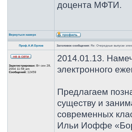
доцента МФТИ.
Вернуться наверх
Проф.А.И.Орлов
Заголовок сообщения:
Re: Очередные выпуски эле
2014.01.13. Наме
Зарегистрирован:
Вт сен 28,
электронного еж
2004 11:58 am
Сообщений:
12459
Предлагаем позн
существу и зани
современных клас
Ильи Иоффе «Бор