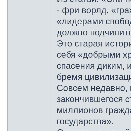
- фри ворлд, «гр
«лидерами свобод
должно подчинитьс
Это старая истор
себя «добрыми х
спасения диким,
бремя цивилизаци
Совсем недавно, в
закончившегося ст
миллионов гражда
государства».