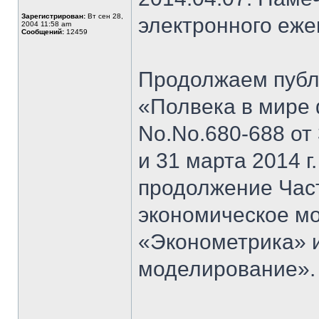
Зарегистрирован:
Вт сен 28,
электронного еж
2004 11:58 am
Сообщений:
12459
Продолжаем публи
«Полвека в мире 
No.No.680-688 от 3
и 31 марта 2014 г
продолжение Част
экономическое мо
«Эконометрика» 
моделирование».