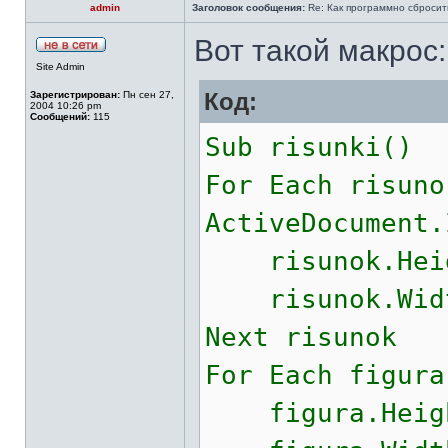
admin
Заголовок сообщения:
Re: Как программно сбросит
Вот такой макрос:
Site Admin
Код:
Зарегистрирован:
Пн сен 27,
2004 10:26 pm
Сообщений:
115
Sub risunki()
For Each risuno
ActiveDocument.
risunok.Heigh
risunok.Width
Next risunok
For Each figura
figura.Height