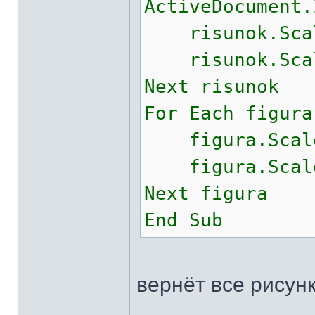
ActiveDocument.
risunok.Scale
risunok.Scale
Next risunok
For Each figura
figura.Scale
figura.Scale
Next figura
End Sub
вернёт все рисун