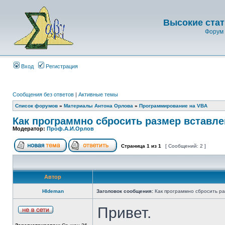
Высокие стат
Форум 
Вход
Регистрация
Сообщения без ответов
|
Активные темы
Список форумов
»
Материалы Антона Орлова
»
Программирование на VBA
Как программно сбросить размер вставле
Модератор:
Проф.А.И.Орлов
Страница
1
из
1
[ Сообщений: 2 ]
Автор
HIdeman
Заголовок сообщения:
Как программно сбросить ра
Привет.