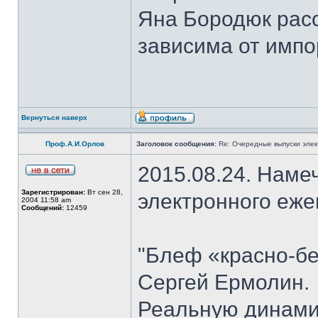
Яна Бородюк расс
зависима от импо
Вернуться наверх
Проф.А.И.Орлов
Заголовок сообщения:
Re: Очередные выпуски эле
2015.08.24. Наме
Зарегистрирован:
Вт сен 28,
электронного еж
2004 11:58 am
Сообщений:
12459
"Блеф «красно-бе
Сергей Ермолин.
Реальную динами