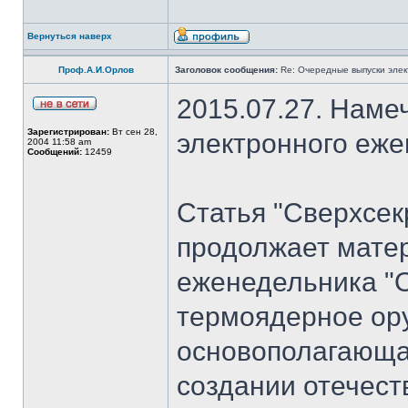
Вернуться наверх
Проф.А.И.Орлов
Заголовок сообщения:
Re: Очередные выпуски эле
2015.07.27. Наме
Зарегистрирован:
Вт сен 28,
электронного еж
2004 11:58 am
Сообщений:
12459
Статья "Сверхсек
продолжает мате
еженедельника "
термоядерное ору
основополагающая
создании отечест