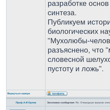
разработке основ
синтеза.
Публикуем истори
биологических на
"Мухолюбы-челове
разъяснено, что 
словесной шелухо
пустоту и ложь".
Вернуться наверх
Проф.А.И.Орлов
Заголовок сообщения:
Re: Очередные выпуски эле