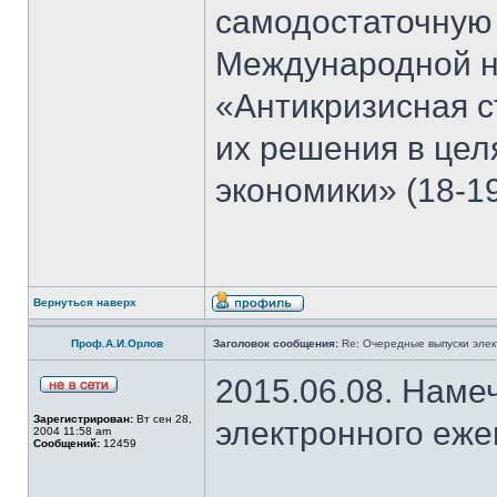
самодостаточную
Международной н
«Антикризисная с
их решения в цел
экономики» (18-19
Вернуться наверх
Проф.А.И.Орлов
Заголовок сообщения:
Re: Очередные выпуски эле
2015.06.08. Наме
Зарегистрирован:
Вт сен 28,
электронного еж
2004 11:58 am
Сообщений:
12459