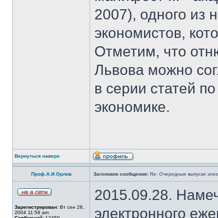
2007), одного из
экономистов, кот
Отметим, что отн
Львова можно со
в серии статей 
экономике.
Вернуться наверх
Проф.А.И.Орлов
Заголовок сообщения:
Re: Очередные выпуски эле
2015.09.28. Наме
Зарегистрирован:
Вт сен 28,
электронного еж
2004 11:58 am
Сообщений:
12459