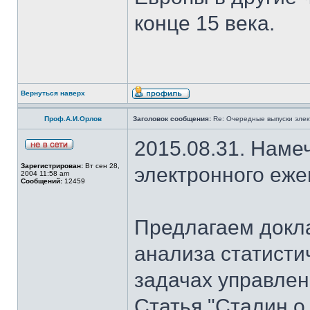
конце 15 века.
Вернуться наверх
Проф.А.И.Орлов
Заголовок сообщения:
Re: Очередные выпуски эле
2015.08.31. Наме
Зарегистрирован:
Вт сен 28,
электронного еж
2004 11:58 am
Сообщений:
12459
Предлагаем докла
анализа статисти
задачах управлен
Статья "Сталин о