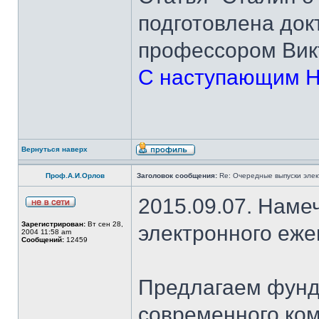
подготовлена док
профессором Вик
С наступающим Н
Вернуться наверх
Проф.А.И.Орлов
Заголовок сообщения:
Re: Очередные выпуски эле
2015.09.07. Наме
Зарегистрирован:
Вт сен 28,
электронного еж
2004 11:58 am
Сообщений:
12459
Предлагаем фунд
современного ком