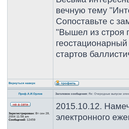
вечную тему "Инт
Сопоставьте с з
"Вышел из строя 
геостационарный
стартов баллисти
Вернуться наверх
Проф.А.И.Орлов
Заголовок сообщения:
Re: Очередные выпуски эле
2015.10.12. Наме
Зарегистрирован:
Вт сен 28,
электронного еж
2004 11:58 am
Сообщений:
12459