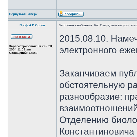
Вернуться наверх
Проф.А.И.Орлов
Заголовок сообщения:
Re: Очередные выпуски эле
2015.08.10. Наме
Зарегистрирован:
Вт сен 28,
электронного еж
2004 11:58 am
Сообщений:
12459
Заканчиваем публ
обстоятельную ра
разнообразие: пр
взаимоотношений
Отделению биоло
Константиновича