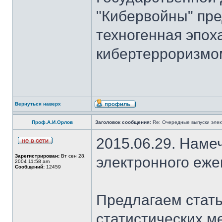
"Кибервойны" пре
техногенная эпох
кибертерроризмом
Вернуться наверх
Проф.А.И.Орлов
Заголовок сообщения:
Re: Очередные выпуски эле
2015.06.29. Наме
Зарегистрирован:
Вт сен 28,
электронного еж
2004 11:58 am
Сообщений:
12459
Предлагаем стать
статистических м