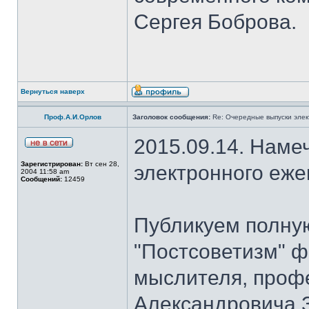
Сергея Боброва.
Вернуться наверх
Проф.А.И.Орлов
Заголовок сообщения:
Re: Очередные выпуски эле
2015.09.14. Наме
Зарегистрирован:
Вт сен 28,
электронного еж
2004 11:58 am
Сообщений:
12459
Публикуем полну
"Постсоветизм" ф
мыслителя, проф
Александровича З