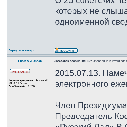
О 25 советских ве
которых не слыша
одноименной сво
Вернуться наверх
Проф.А.И.Орлов
Заголовок сообщения:
Re: Очередные выпуски эле
2015.07.13. Наме
Зарегистрирован:
Вт сен 28,
электронного еж
2004 11:58 am
Сообщений:
12459
Член Президиума
Председатель Ко
«Русский Лад» В.