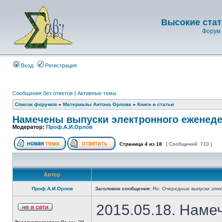
Высокие стат
Форум 
Вход
Регистрация
Сообщения без ответов
|
Активные темы
Список форумов
»
Материалы Антона Орлова
»
Книги и статьи
Намечены выпуски электронного еженеде
Модератор:
Проф.А.И.Орлов
Страница
4
из
18
[ Сообщений: 710 ]
Автор
Проф.А.И.Орлов
Заголовок сообщения:
Re: Очередные выпуски эле
2015.05.18. Наме