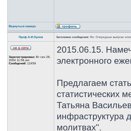
Вернуться наверх
Проф.А.И.Орлов
Заголовок сообщения:
Re: Очередные выпуски эле
2015.06.15. Наме
Зарегистрирован:
Вт сен 28,
электронного еж
2004 11:58 am
Сообщений:
12459
Предлагаем стать
статистических м
Татьяна Васильев
инфраструктура д
молитвах".