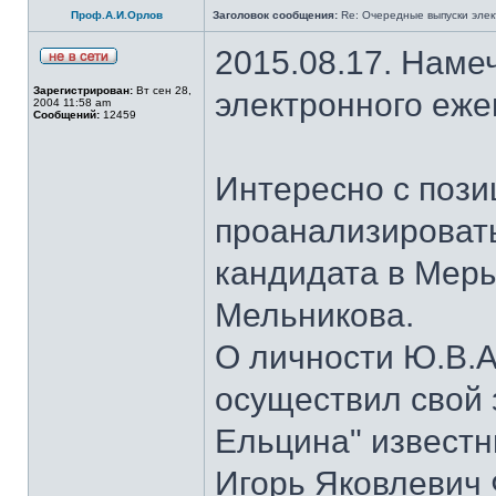
Проф.А.И.Орлов
Заголовок сообщения:
Re: Очередные выпуски эле
2015.08.17. Наме
Зарегистрирован:
Вт сен 28,
электронного еж
2004 11:58 am
Сообщений:
12459
Интересно с пози
проанализироват
кандидата в Мер
Мельникова.
О личности Ю.В.А
осуществил свой 
Ельцина" известны
Игорь Яковлевич 