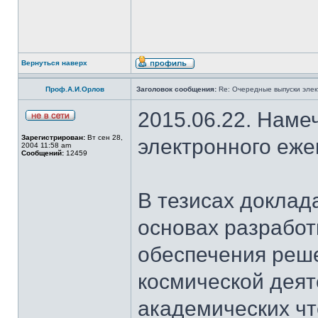
Вернуться наверх
Проф.А.И.Орлов
Заголовок сообщения:
Re: Очередные выпуски эле
2015.06.22. Наме
Зарегистрирован:
Вт сен 28,
электронного еж
2004 11:58 am
Сообщений:
12459
В тезисах доклад
основах разработ
обеспечения реш
космической деят
академических чт