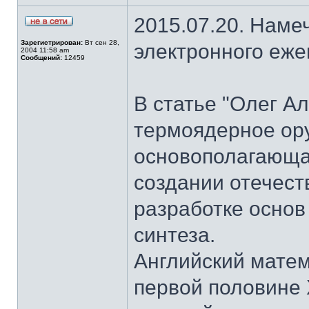
2015.07.20. Наме
Зарегистрирован:
Вт сен 28,
электронного еж
2004 11:58 am
Сообщений:
12459
В статье "Олег А
термоядерное ор
основополагающая
создании отечест
разработке основ
синтеза.
Английский матем
первой половине 