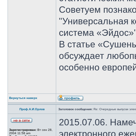
Советуем познако
"Универсальная к
система «Эйдос»"
В статье «Сушен
обсуждает любоп
особенно европей
Вернуться наверх
Проф.А.И.Орлов
Заголовок сообщения:
Re: Очередные выпуски эле
2015.07.06. Наме
Зарегистрирован:
Вт сен 28,
электронного еж
2004 11:58 am