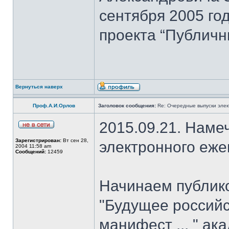
сентября 2005 го
проекта “Публичн
Вернуться наверх
Проф.А.И.Орлов
Заголовок сообщения:
Re: Очередные выпуски эле
2015.09.21. Наме
Зарегистрирован:
Вт сен 28,
электронного еж
2004 11:58 am
Сообщений:
12459
Начинаем публик
"Будущее российс
манифест ... " ак