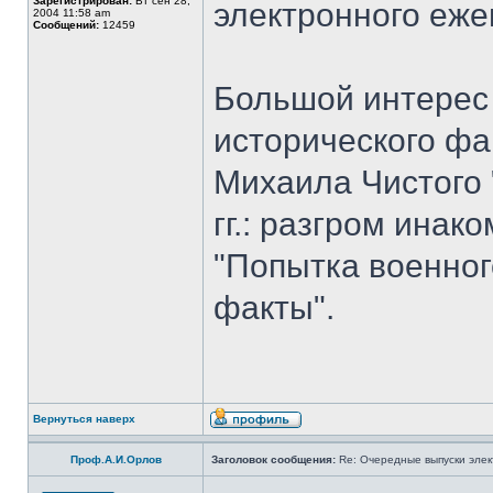
Зарегистрирован:
Вт сен 28,
электронного еж
2004 11:58 am
Сообщений:
12459
Большой интерес 
исторического фа
Михаила Чистого 
гг.: разгром ина
"Попытка военног
факты".
Вернуться наверх
Проф.А.И.Орлов
Заголовок сообщения:
Re: Очередные выпуски эле