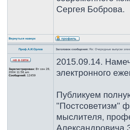
Сергея Боброва.
Вернуться наверх
Проф.А.И.Орлов
Заголовок сообщения:
Re: Очередные выпуски эле
2015.09.14. Наме
Зарегистрирован:
Вт сен 28,
электронного еж
2004 11:58 am
Сообщений:
12459
Публикуем полну
"Постсоветизм" ф
мыслителя, проф
Александровича З