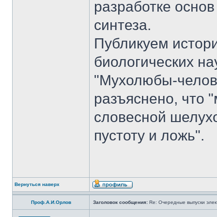
разработке основ
синтеза.
Публикуем истори
биологических на
"Мухолюбы-челове
разъяснено, что 
словесной шелухо
пустоту и ложь".
Вернуться наверх
Проф.А.И.Орлов
Заголовок сообщения:
Re: Очередные выпуски эле