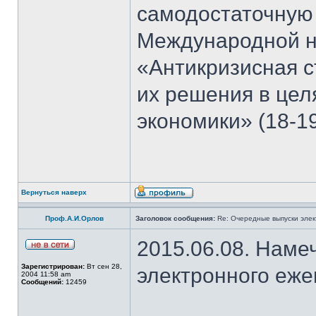
самодостаточную
Международной н
«Антикризисная с
их решения в цел
экономики» (18-19
Вернуться наверх
Проф.А.И.Орлов
Заголовок сообщения:
Re: Очередные выпуски эле
2015.06.08. Наме
Зарегистрирован:
Вт сен 28,
электронного еж
2004 11:58 am
Сообщений:
12459