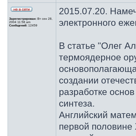
2015.07.20. Наме
Зарегистрирован:
Вт сен 28,
электронного еж
2004 11:58 am
Сообщений:
12459
В статье "Олег А
термоядерное ор
основополагающая
создании отечест
разработке основ
синтеза.
Английский матем
первой половине 