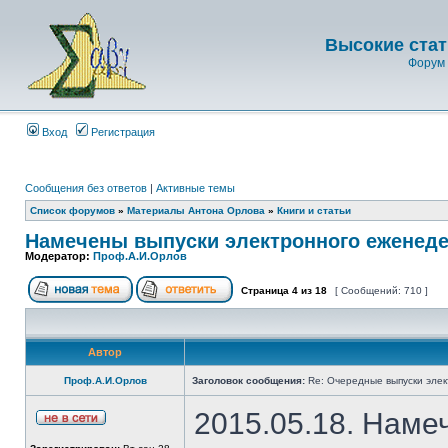
Высокие стат
Форум 
Вход
Регистрация
Сообщения без ответов
|
Активные темы
Список форумов
»
Материалы Антона Орлова
»
Книги и статьи
Намечены выпуски электронного еженеде
Модератор:
Проф.А.И.Орлов
Страница
4
из
18
[ Сообщений: 710 ]
Автор
Проф.А.И.Орлов
Заголовок сообщения:
Re: Очередные выпуски эле
2015.05.18. Наме