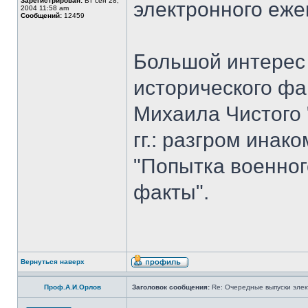
Зарегистрирован:
Вт сен 28,
электронного еж
2004 11:58 am
Сообщений:
12459
Большой интерес 
исторического фа
Михаила Чистого 
гг.: разгром ина
"Попытка военног
факты".
Вернуться наверх
Проф.А.И.Орлов
Заголовок сообщения:
Re: Очередные выпуски эле