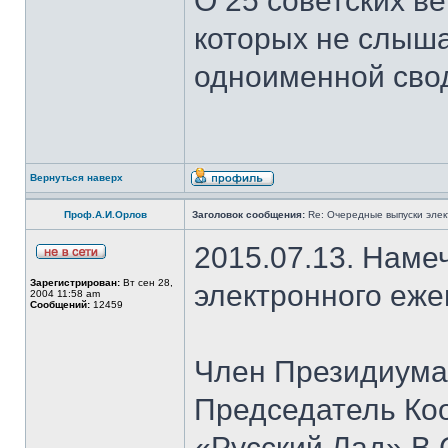
О 25 советских ве
которых не слыша
одноименной сво
Вернуться наверх
Проф.А.И.Орлов
Заголовок сообщения:
Re: Очередные выпуски эле
2015.07.13. Наме
Зарегистрирован:
Вт сен 28,
электронного еж
2004 11:58 am
Сообщений:
12459
Член Президиума
Председатель Ко
«Русский Лад» В.