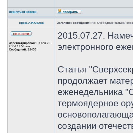
Вернуться наверх
Проф.А.И.Орлов
Заголовок сообщения:
Re: Очередные выпуски эле
2015.07.27. Наме
Зарегистрирован:
Вт сен 28,
электронного еж
2004 11:58 am
Сообщений:
12459
Статья "Сверхсек
продолжает мате
еженедельника "
термоядерное ору
основополагающая
создании отечест