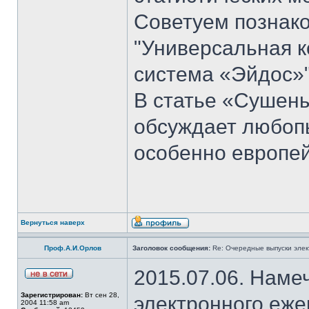
Советуем познако
"Универсальная к
система «Эйдос»"
В статье «Сушен
обсуждает любоп
особенно европей
Вернуться наверх
Проф.А.И.Орлов
Заголовок сообщения:
Re: Очередные выпуски эле
2015.07.06. Наме
Зарегистрирован:
Вт сен 28,
электронного еж
2004 11:58 am