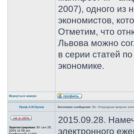
2007), одного из
экономистов, кот
Отметим, что отн
Львова можно со
в серии статей 
экономике.
Вернуться наверх
Проф.А.И.Орлов
Заголовок сообщения:
Re: Очередные выпуски эле
2015.09.28. Наме
Зарегистрирован:
Вт сен 28,
электронного еж
2004 11:58 am
Сообщений:
12459