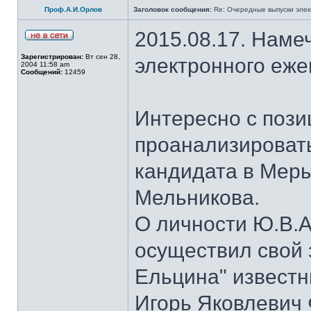
Проф.А.И.Орлов
Заголовок сообщения:
Re: Очередные выпуски эле
2015.08.17. Наме
Зарегистрирован:
Вт сен 28,
электронного еж
2004 11:58 am
Сообщений:
12459
Интересно с пози
проанализироват
кандидата в Мер
Мельникова.
О личности Ю.В.А
осуществил свой 
Ельцина" известны
Игорь Яковлевич 