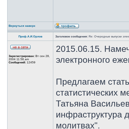
Вернуться наверх
Проф.А.И.Орлов
Заголовок сообщения:
Re: Очередные выпуски эле
2015.06.15. Наме
Зарегистрирован:
Вт сен 28,
электронного еж
2004 11:58 am
Сообщений:
12459
Предлагаем стать
статистических м
Татьяна Васильев
инфраструктура д
молитвах".