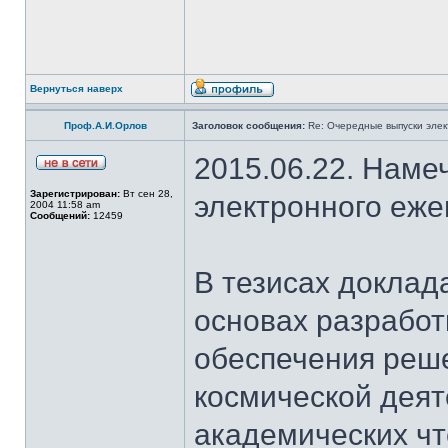
Вернуться наверх
Проф.А.И.Орлов
Заголовок сообщения:
Re: Очередные выпуски эле
2015.06.22. Наме
Зарегистрирован:
Вт сен 28,
электронного еж
2004 11:58 am
Сообщений:
12459
В тезисах доклад
основах разработ
обеспечения реш
космической деят
академических чт