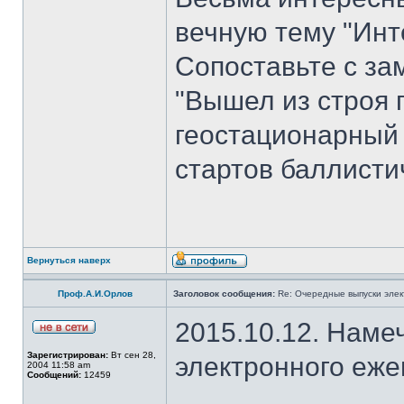
вечную тему "Инт
Сопоставьте с з
"Вышел из строя 
геостационарный
стартов баллисти
Вернуться наверх
Проф.А.И.Орлов
Заголовок сообщения:
Re: Очередные выпуски эле
2015.10.12. Наме
Зарегистрирован:
Вт сен 28,
электронного еж
2004 11:58 am
Сообщений:
12459