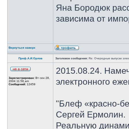
Яна Бородюк расс
зависима от импо
Вернуться наверх
Проф.А.И.Орлов
Заголовок сообщения:
Re: Очередные выпуски эле
2015.08.24. Наме
Зарегистрирован:
Вт сен 28,
электронного еж
2004 11:58 am
Сообщений:
12459
"Блеф «красно-бе
Сергей Ермолин.
Реальную динами