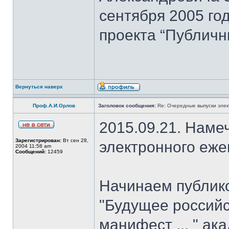
сентября 2005 го
проекта “Публичн
Вернуться наверх
Проф.А.И.Орлов
Заголовок сообщения:
Re: Очередные выпуски эле
2015.09.21. Наме
Зарегистрирован:
Вт сен 28,
электронного еж
2004 11:58 am
Сообщений:
12459
Начинаем публик
"Будущее российс
манифест ... " ак