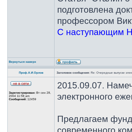
подготовлена док
профессором Вик
С наступающим Н
Вернуться наверх
Проф.А.И.Орлов
Заголовок сообщения:
Re: Очередные выпуски эле
2015.09.07. Наме
Зарегистрирован:
Вт сен 28,
электронного еж
2004 11:58 am
Сообщений:
12459
Предлагаем фунд
современного ком