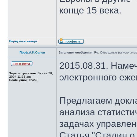
конце 15 века.
Вернуться наверх
Проф.А.И.Орлов
Заголовок сообщения:
Re: Очередные выпуски эле
2015.08.31. Наме
Зарегистрирован:
Вт сен 28,
электронного еж
2004 11:58 am
Сообщений:
12459
Предлагаем докла
анализа статисти
задачах управлен
Статья "Сталин о