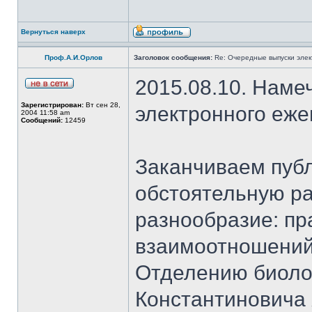
Вернуться наверх
Проф.А.И.Орлов
Заголовок сообщения:
Re: Очередные выпуски эле
2015.08.10. Наме
Зарегистрирован:
Вт сен 28,
электронного еж
2004 11:58 am
Сообщений:
12459
Заканчиваем публ
обстоятельную ра
разнообразие: пр
взаимоотношений
Отделению биоло
Константиновича