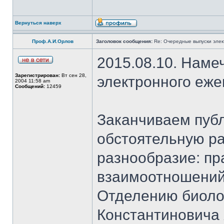
Вернуться наверх
Проф.А.И.Орлов
Заголовок сообщения:
Re: Очередные выпуски эле
2015.08.10. Наме
Зарегистрирован:
Вт сен 28,
электронного еж
2004 11:58 am
Сообщений:
12459
Заканчиваем публ
обстоятельную ра
разнообразие: пр
взаимоотношений
Отделению биоло
Константиновича