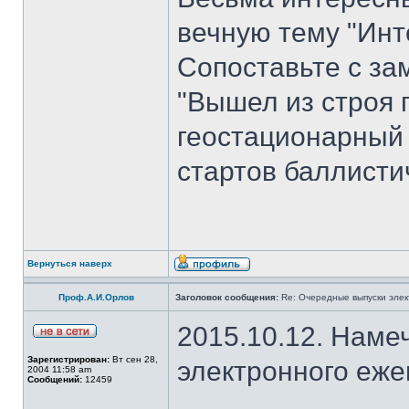
вечную тему "Инт
Сопоставьте с з
"Вышел из строя 
геостационарный
стартов баллисти
Вернуться наверх
Проф.А.И.Орлов
Заголовок сообщения:
Re: Очередные выпуски эле
2015.10.12. Наме
Зарегистрирован:
Вт сен 28,
электронного еж
2004 11:58 am
Сообщений:
12459