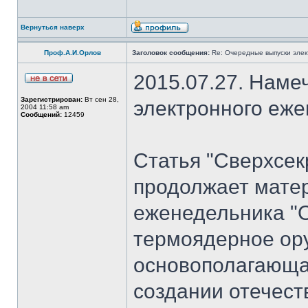
Вернуться наверх
Проф.А.И.Орлов
Заголовок сообщения:
Re: Очередные выпуски эле
2015.07.27. Наме
Зарегистрирован:
Вт сен 28,
электронного еж
2004 11:58 am
Сообщений:
12459
Статья "Сверхсек
продолжает мате
еженедельника "
термоядерное ору
основополагающая
создании отечест