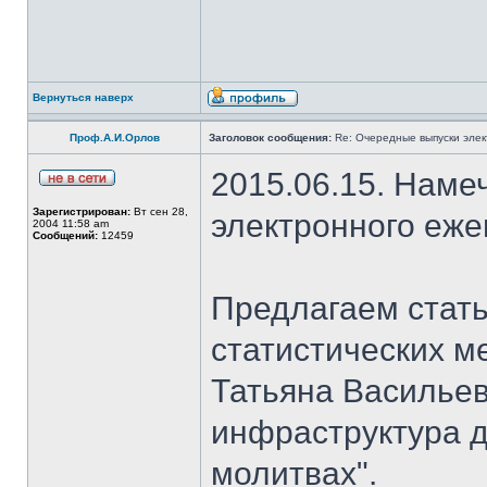
Вернуться наверх
Проф.А.И.Орлов
Заголовок сообщения:
Re: Очередные выпуски эле
2015.06.15. Наме
Зарегистрирован:
Вт сен 28,
электронного еж
2004 11:58 am
Сообщений:
12459
Предлагаем стать
статистических м
Татьяна Васильев
инфраструктура д
молитвах".