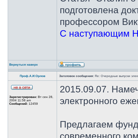
подготовлена док
профессором Вик
С наступающим Н
Вернуться наверх
Проф.А.И.Орлов
Заголовок сообщения:
Re: Очередные выпуски эле
2015.09.07. Наме
Зарегистрирован:
Вт сен 28,
электронного еж
2004 11:58 am
Сообщений:
12459
Предлагаем фунд
современного ком