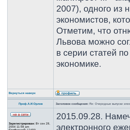
2007), одного из
экономистов, кот
Отметим, что отн
Львова можно со
в серии статей 
экономике.
Вернуться наверх
Проф.А.И.Орлов
Заголовок сообщения:
Re: Очередные выпуски эле
2015.09.28. Наме
Зарегистрирован:
Вт сен 28,
электронного еж
2004 11:58 am
Сообщений:
12459