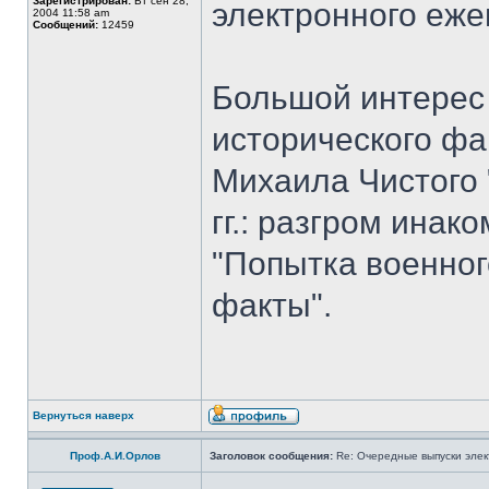
Зарегистрирован:
Вт сен 28,
электронного еж
2004 11:58 am
Сообщений:
12459
Большой интерес 
исторического фа
Михаила Чистого 
гг.: разгром ина
"Попытка военног
факты".
Вернуться наверх
Проф.А.И.Орлов
Заголовок сообщения:
Re: Очередные выпуски эле