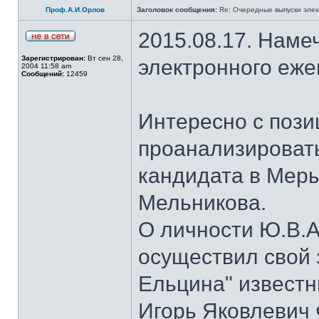
Проф.А.И.Орлов
Заголовок сообщения:
Re: Очередные выпуски эле
2015.08.17. Наме
Зарегистрирован:
Вт сен 28,
электронного еж
2004 11:58 am
Сообщений:
12459
Интересно с пози
проанализироват
кандидата в Мер
Мельникова.
О личности Ю.В.А
осуществил свой 
Ельцина" известны
Игорь Яковлевич 