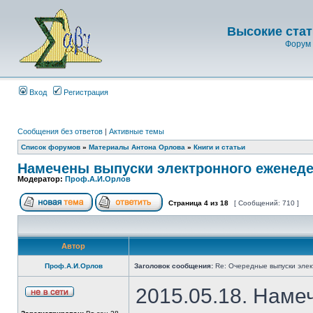
Высокие стат
Форум 
Вход
Регистрация
Сообщения без ответов
|
Активные темы
Список форумов
»
Материалы Антона Орлова
»
Книги и статьи
Намечены выпуски электронного еженеде
Модератор:
Проф.А.И.Орлов
Страница
4
из
18
[ Сообщений: 710 ]
Автор
Проф.А.И.Орлов
Заголовок сообщения:
Re: Очередные выпуски эле
2015.05.18. Наме