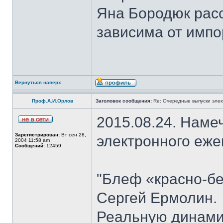
Яна Бородюк расс
зависима от импо
Вернуться наверх
Проф.А.И.Орлов
Заголовок сообщения:
Re: Очередные выпуски эле
2015.08.24. Наме
Зарегистрирован:
Вт сен 28,
электронного еж
2004 11:58 am
Сообщений:
12459
"Блеф «красно-бе
Сергей Ермолин.
Реальную динами