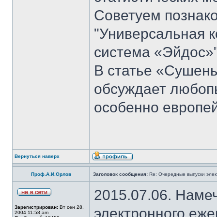
Советуем познако
"Универсальная к
система «Эйдос»"
В статье «Сушен
обсуждает любоп
особенно европей
Вернуться наверх
Проф.А.И.Орлов
Заголовок сообщения:
Re: Очередные выпуски эле
2015.07.06. Наме
Зарегистрирован:
Вт сен 28,
электронного еж
2004 11:58 am