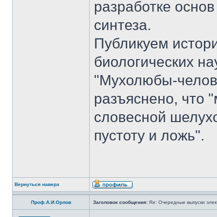
разработке основ
синтеза.
Публикуем истори
биологических на
"Мухолюбы-челове
разъяснено, что 
словесной шелухо
пустоту и ложь".
Вернуться наверх
Проф.А.И.Орлов
Заголовок сообщения:
Re: Очередные выпуски эле