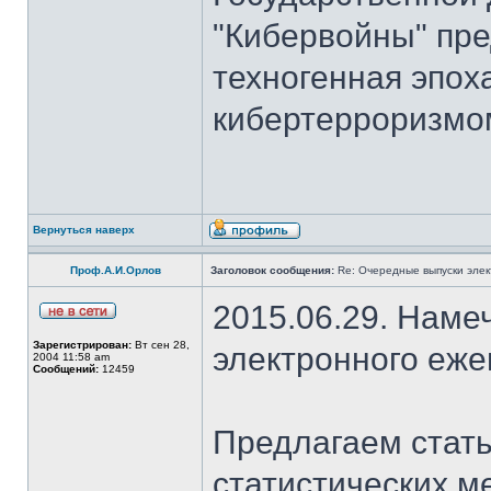
"Кибервойны" пре
техногенная эпох
кибертерроризмом
Вернуться наверх
Проф.А.И.Орлов
Заголовок сообщения:
Re: Очередные выпуски эле
2015.06.29. Наме
Зарегистрирован:
Вт сен 28,
электронного еж
2004 11:58 am
Сообщений:
12459
Предлагаем стать
статистических м