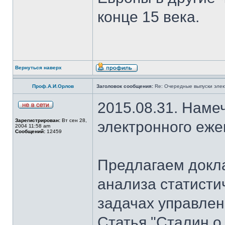
конце 15 века.
Вернуться наверх
Проф.А.И.Орлов
Заголовок сообщения:
Re: Очередные выпуски эле
2015.08.31. Наме
Зарегистрирован:
Вт сен 28,
электронного еж
2004 11:58 am
Сообщений:
12459
Предлагаем докла
анализа статисти
задачах управлен
Статья "Сталин о