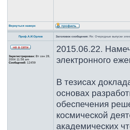
Вернуться наверх
Проф.А.И.Орлов
Заголовок сообщения:
Re: Очередные выпуски эле
2015.06.22. Наме
Зарегистрирован:
Вт сен 28,
электронного еж
2004 11:58 am
Сообщений:
12459
В тезисах доклад
основах разработ
обеспечения реш
космической деят
академических чт