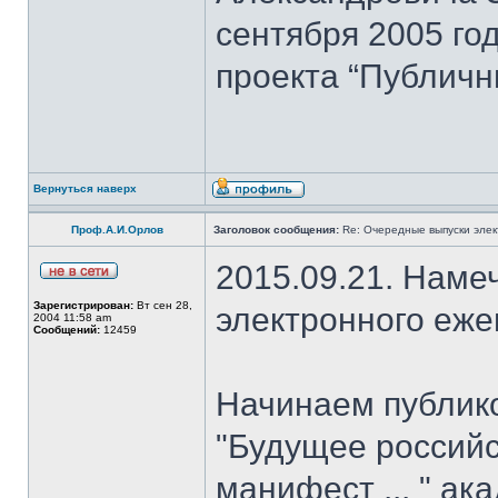
сентября 2005 го
проекта “Публичн
Вернуться наверх
Проф.А.И.Орлов
Заголовок сообщения:
Re: Очередные выпуски эле
2015.09.21. Наме
Зарегистрирован:
Вт сен 28,
электронного еж
2004 11:58 am
Сообщений:
12459
Начинаем публик
"Будущее российс
манифест ... " ак