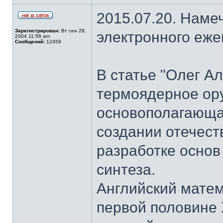
2015.07.20. Наме
Зарегистрирован:
Вт сен 28,
электронного еж
2004 11:58 am
Сообщений:
12459
В статье "Олег А
термоядерное ор
основополагающая
создании отечест
разработке основ
синтеза.
Английский матем
первой половине 