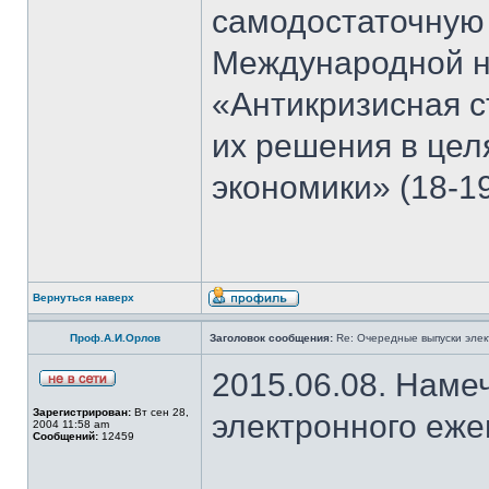
самодостаточную
Международной н
«Антикризисная с
их решения в цел
экономики» (18-19
Вернуться наверх
Проф.А.И.Орлов
Заголовок сообщения:
Re: Очередные выпуски эле
2015.06.08. Наме
Зарегистрирован:
Вт сен 28,
электронного еж
2004 11:58 am
Сообщений:
12459