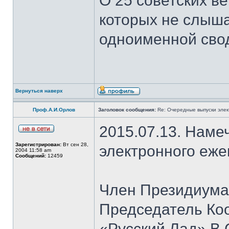
О 25 советских ве
которых не слыша
одноименной сво
Вернуться наверх
Проф.А.И.Орлов
Заголовок сообщения:
Re: Очередные выпуски эле
2015.07.13. Наме
Зарегистрирован:
Вт сен 28,
электронного еж
2004 11:58 am
Сообщений:
12459
Член Президиума
Председатель Ко
«Русский Лад» В.