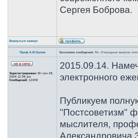
Сергея Боброва.
Вернуться наверх
Проф.А.И.Орлов
Заголовок сообщения:
Re: Очередные выпуски эле
2015.09.14. Наме
Зарегистрирован:
Вт сен 28,
электронного еж
2004 11:58 am
Сообщений:
12459
Публикуем полну
"Постсоветизм" ф
мыслителя, проф
Александровича З