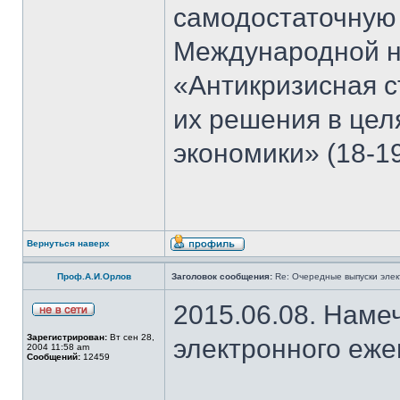
самодостаточную
Международной н
«Антикризисная с
их решения в цел
экономики» (18-19
Вернуться наверх
Проф.А.И.Орлов
Заголовок сообщения:
Re: Очередные выпуски эле
2015.06.08. Наме
Зарегистрирован:
Вт сен 28,
электронного еж
2004 11:58 am
Сообщений:
12459