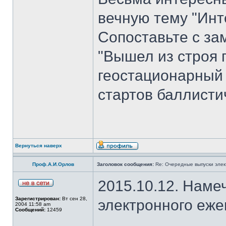
вечную тему "Инт
Сопоставьте с з
"Вышел из строя 
геостационарный
стартов баллисти
Вернуться наверх
Проф.А.И.Орлов
Заголовок сообщения:
Re: Очередные выпуски эле
2015.10.12. Наме
Зарегистрирован:
Вт сен 28,
электронного еж
2004 11:58 am
Сообщений:
12459