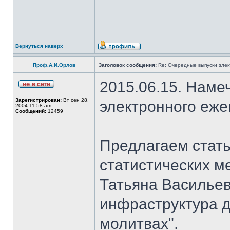
Вернуться наверх
Проф.А.И.Орлов
Заголовок сообщения:
Re: Очередные выпуски эле
2015.06.15. Наме
Зарегистрирован:
Вт сен 28,
электронного еж
2004 11:58 am
Сообщений:
12459
Предлагаем стать
статистических м
Татьяна Васильев
инфраструктура д
молитвах".