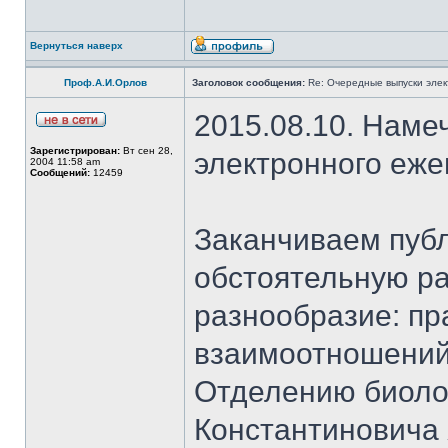
Вернуться наверх
Проф.А.И.Орлов
Заголовок сообщения:
Re: Очередные выпуски эле
2015.08.10. Наме
Зарегистрирован:
Вт сен 28,
электронного еж
2004 11:58 am
Сообщений:
12459
Заканчиваем публ
обстоятельную ра
разнообразие: пр
взаимоотношений
Отделению биоло
Константиновича