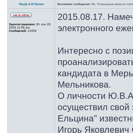
Проф.А.И.Орлов
Заголовок сообщения:
Re: Очередные выпуски эле
2015.08.17. Наме
Зарегистрирован:
Вт сен 28,
электронного еж
2004 11:58 am
Сообщений:
12459
Интересно с пози
проанализироват
кандидата в Мер
Мельникова.
О личности Ю.В.А
осуществил свой 
Ельцина" известны
Игорь Яковлевич 