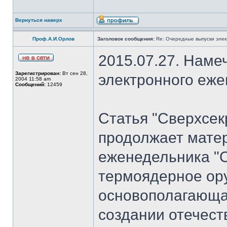
Вернуться наверх
Проф.А.И.Орлов
Заголовок сообщения:
Re: Очередные выпуски эле
2015.07.27. Наме
Зарегистрирован:
Вт сен 28,
электронного еж
2004 11:58 am
Сообщений:
12459
Статья "Сверхсек
продолжает мате
еженедельника "
термоядерное ору
основополагающая
создании отечест