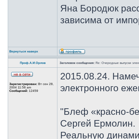
Яна Бородюк расс
зависима от импо
Вернуться наверх
Проф.А.И.Орлов
Заголовок сообщения:
Re: Очередные выпуски эле
2015.08.24. Наме
Зарегистрирован:
Вт сен 28,
электронного еж
2004 11:58 am
Сообщений:
12459
"Блеф «красно-бе
Сергей Ермолин.
Реальную динами