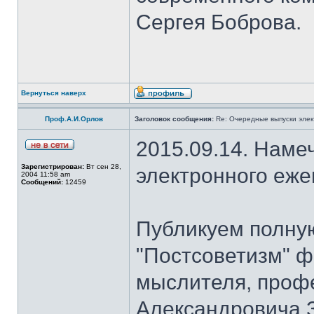
Сергея Боброва.
Вернуться наверх
Проф.А.И.Орлов
Заголовок сообщения:
Re: Очередные выпуски эле
2015.09.14. Наме
Зарегистрирован:
Вт сен 28,
электронного еж
2004 11:58 am
Сообщений:
12459
Публикуем полну
"Постсоветизм" ф
мыслителя, проф
Александровича З