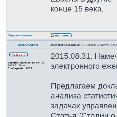
конце 15 века.
Вернуться наверх
Проф.А.И.Орлов
Заголовок сообщения:
Re: Очередные выпуски эле
2015.08.31. Наме
Зарегистрирован:
Вт сен 28,
электронного еж
2004 11:58 am
Сообщений:
12459
Предлагаем докла
анализа статисти
задачах управлен
Статья "Сталин о