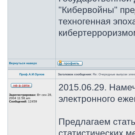
"Кибервойны" пре
техногенная эпох
кибертерроризмом
Вернуться наверх
Проф.А.И.Орлов
Заголовок сообщения:
Re: Очередные выпуски эле
2015.06.29. Наме
Зарегистрирован:
Вт сен 28,
электронного еж
2004 11:58 am
Сообщений:
12459
Предлагаем стать
статистических м