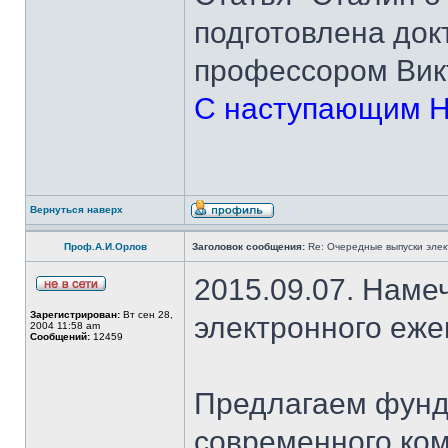
подготовлена док
профессором Вик
С наступающим Н
Вернуться наверх
Проф.А.И.Орлов
Заголовок сообщения:
Re: Очередные выпуски эле
2015.09.07. Наме
Зарегистрирован:
Вт сен 28,
электронного еж
2004 11:58 am
Сообщений:
12459
Предлагаем фунд
современного ком