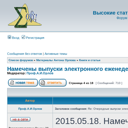
Высокие стат
Форум 
Вход
Регистрация
Сообщения без ответов
|
Активные темы
Список форумов
»
Материалы Антона Орлова
»
Книги и статьи
Намечены выпуски электронного еженеде
Модератор:
Проф.А.И.Орлов
Страница
4
из
18
[ Сообщений: 710 ]
Автор
Проф.А.И.Орлов
Заголовок сообщения:
Re: Очередные выпуски эле
2015.05.18. Наме