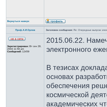
Вернуться наверх
Проф.А.И.Орлов
Заголовок сообщения:
Re: Очередные выпуски эле
2015.06.22. Наме
Зарегистрирован:
Вт сен 28,
электронного еж
2004 11:58 am
Сообщений:
12459
В тезисах доклад
основах разработ
обеспечения реш
космической деят
академических чт