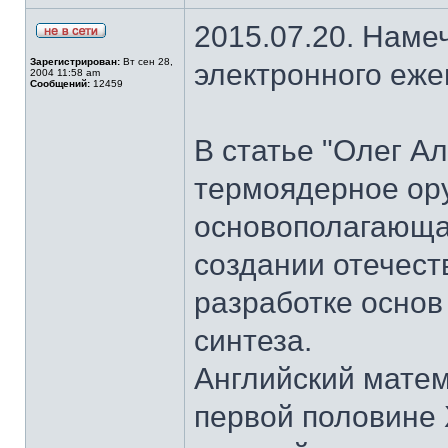
2015.07.20. Наме
Зарегистрирован:
Вт сен 28,
электронного еж
2004 11:58 am
Сообщений:
12459
В статье "Олег А
термоядерное ор
основополагающая
создании отечест
разработке основ
синтеза.
Английский матем
первой половине 