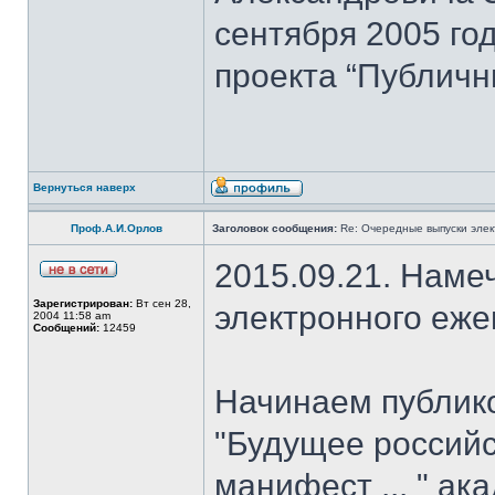
сентября 2005 го
проекта “Публичн
Вернуться наверх
Проф.А.И.Орлов
Заголовок сообщения:
Re: Очередные выпуски эле
2015.09.21. Наме
Зарегистрирован:
Вт сен 28,
электронного еж
2004 11:58 am
Сообщений:
12459
Начинаем публик
"Будущее российс
манифест ... " ак