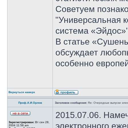
Советуем познако
"Универсальная к
система «Эйдос»"
В статье «Сушен
обсуждает любоп
особенно европей
Вернуться наверх
Проф.А.И.Орлов
Заголовок сообщения:
Re: Очередные выпуски эле
2015.07.06. Наме
Зарегистрирован:
Вт сен 28,
электронного еж
2004 11:58 am