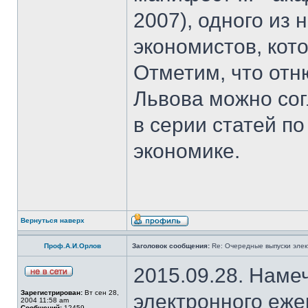
2007), одного из
экономистов, кот
Отметим, что отн
Львова можно со
в серии статей 
экономике.
Вернуться наверх
Проф.А.И.Орлов
Заголовок сообщения:
Re: Очередные выпуски эле
2015.09.28. Наме
Зарегистрирован:
Вт сен 28,
электронного еж
2004 11:58 am
Сообщений:
12459