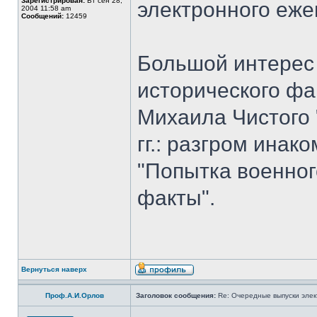
Зарегистрирован:
Вт сен 28,
электронного еж
2004 11:58 am
Сообщений:
12459
Большой интерес 
исторического фа
Михаила Чистого 
гг.: разгром ина
"Попытка военног
факты".
Вернуться наверх
Проф.А.И.Орлов
Заголовок сообщения:
Re: Очередные выпуски эле