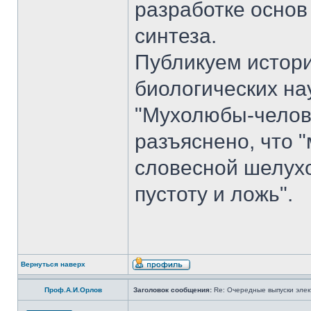
разработке основ
синтеза.
Публикуем истори
биологических на
"Мухолюбы-челове
разъяснено, что 
словесной шелухо
пустоту и ложь".
Вернуться наверх
Проф.А.И.Орлов
Заголовок сообщения:
Re: Очередные выпуски эле