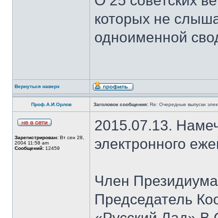
О 25 советских ве
которых не слыша
одноименной сво
Вернуться наверх
Проф.А.И.Орлов
Заголовок сообщения:
Re: Очередные выпуски эле
2015.07.13. Наме
Зарегистрирован:
Вт сен 28,
электронного еж
2004 11:58 am
Сообщений:
12459
Член Президиума
Председатель Ко
«Русский Лад» В.