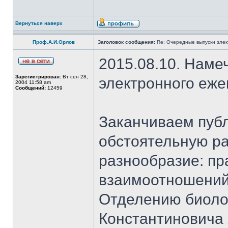
Вернуться наверх
Проф.А.И.Орлов
Заголовок сообщения:
Re: Очередные выпуски эле
2015.08.10. Наме
Зарегистрирован:
Вт сен 28,
электронного еж
2004 11:58 am
Сообщений:
12459
Заканчиваем публ
обстоятельную ра
разнообразие: пр
взаимоотношений
Отделению биоло
Константиновича