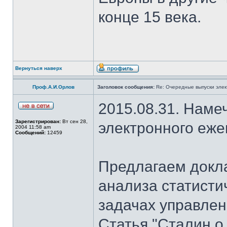
конце 15 века.
Вернуться наверх
Проф.А.И.Орлов
Заголовок сообщения:
Re: Очередные выпуски эле
2015.08.31. Наме
Зарегистрирован:
Вт сен 28,
электронного еж
2004 11:58 am
Сообщений:
12459
Предлагаем докла
анализа статисти
задачах управлен
Статья "Сталин о