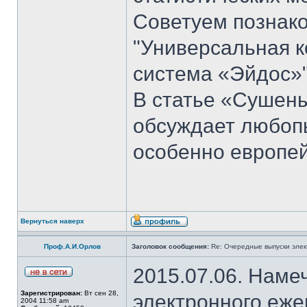
Советуем познако
"Универсальная к
система «Эйдос»"
В статье «Сушен
обсуждает любоп
особенно европей
Вернуться наверх
Проф.А.И.Орлов
Заголовок сообщения:
Re: Очередные выпуски эле
2015.07.06. Наме
Зарегистрирован:
Вт сен 28,
электронного еж
2004 11:58 am