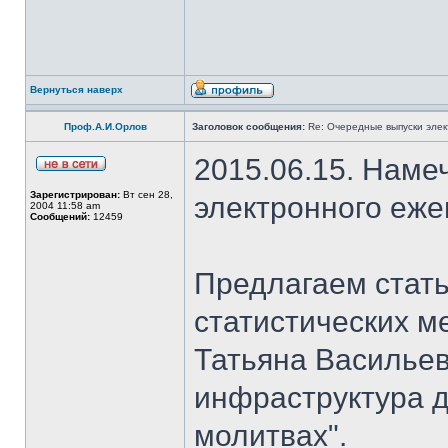
Вернуться наверх
Проф.А.И.Орлов
Заголовок сообщения:
Re: Очередные выпуски эле
2015.06.15. Наме
Зарегистрирован:
Вт сен 28,
электронного еж
2004 11:58 am
Сообщений:
12459
Предлагаем стать
статистических м
Татьяна Васильев
инфраструктура д
молитвах".