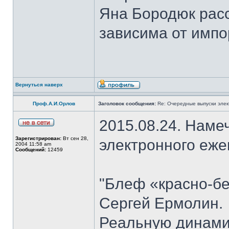
Яна Бородюк расс
зависима от импо
Вернуться наверх
Проф.А.И.Орлов
Заголовок сообщения:
Re: Очередные выпуски эле
2015.08.24. Наме
Зарегистрирован:
Вт сен 28,
электронного еж
2004 11:58 am
Сообщений:
12459
"Блеф «красно-бе
Сергей Ермолин.
Реальную динами