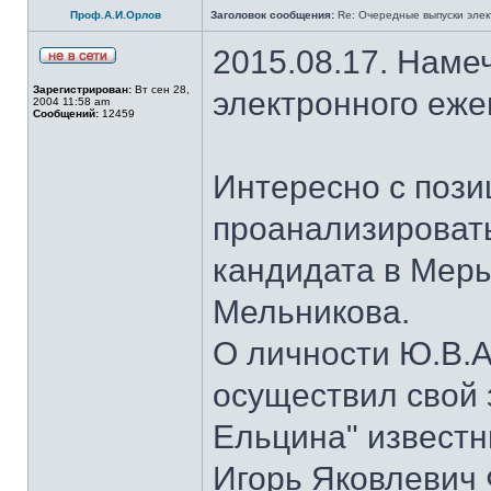
Проф.А.И.Орлов
Заголовок сообщения:
Re: Очередные выпуски эле
2015.08.17. Наме
Зарегистрирован:
Вт сен 28,
электронного еж
2004 11:58 am
Сообщений:
12459
Интересно с пози
проанализироват
кандидата в Мер
Мельникова.
О личности Ю.В.А
осуществил свой 
Ельцина" известны
Игорь Яковлевич 