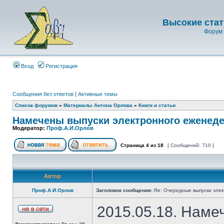
Высокие стат
Форум 
Вход
Регистрация
Сообщения без ответов
|
Активные темы
Список форумов
»
Материалы Антона Орлова
»
Книги и статьи
Намечены выпуски электронного еженеде
Модератор:
Проф.А.И.Орлов
Страница
4
из
18
[ Сообщений: 710 ]
Автор
Проф.А.И.Орлов
Заголовок сообщения:
Re: Очередные выпуски эле
2015.05.18. Наме