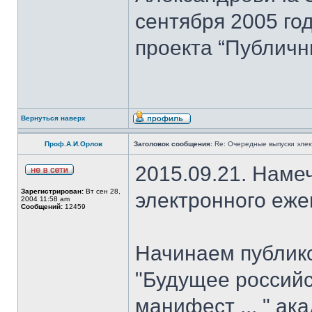
сентября 2005 го
проекта “Публичн
Вернуться наверх
Проф.А.И.Орлов
Заголовок сообщения:
Re: Очередные выпуски эле
2015.09.21. Наме
Зарегистрирован:
Вт сен 28,
электронного еж
2004 11:58 am
Сообщений:
12459
Начинаем публик
"Будущее российс
манифест ... " ак