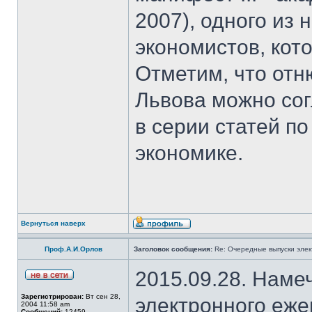
2007), одного из
экономистов, кот
Отметим, что отн
Львова можно со
в серии статей 
экономике.
Вернуться наверх
Проф.А.И.Орлов
Заголовок сообщения:
Re: Очередные выпуски эле
2015.09.28. Наме
Зарегистрирован:
Вт сен 28,
электронного еж
2004 11:58 am
Сообщений:
12459