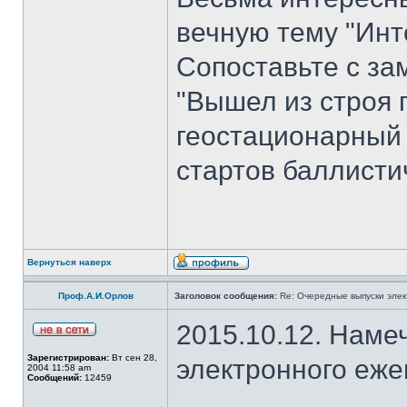
вечную тему "Инт
Сопоставьте с з
"Вышел из строя 
геостационарный
стартов баллисти
Вернуться наверх
Проф.А.И.Орлов
Заголовок сообщения:
Re: Очередные выпуски эле
2015.10.12. Наме
Зарегистрирован:
Вт сен 28,
электронного еж
2004 11:58 am
Сообщений:
12459