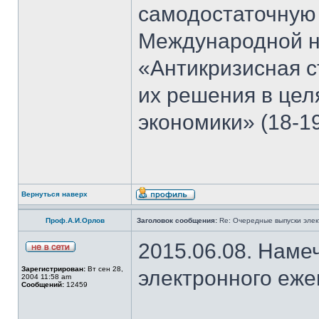
самодостаточную
Международной н
«Антикризисная с
их решения в цел
экономики» (18-19
Вернуться наверх
Проф.А.И.Орлов
Заголовок сообщения:
Re: Очередные выпуски эле
2015.06.08. Наме
Зарегистрирован:
Вт сен 28,
электронного еж
2004 11:58 am
Сообщений:
12459