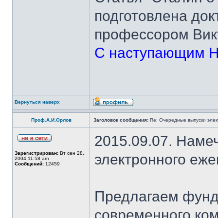
подготовлена док
профессором Вик
С наступающим Н
Вернуться наверх
Проф.А.И.Орлов
Заголовок сообщения:
Re: Очередные выпуски эле
2015.09.07. Наме
Зарегистрирован:
Вт сен 28,
электронного еж
2004 11:58 am
Сообщений:
12459
Предлагаем фунд
современного ком