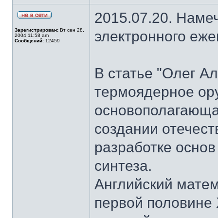
2015.07.20. Наме
Зарегистрирован:
Вт сен 28,
электронного еж
2004 11:58 am
Сообщений:
12459
В статье "Олег А
термоядерное ор
основополагающая
создании отечест
разработке основ
синтеза.
Английский матем
первой половине 