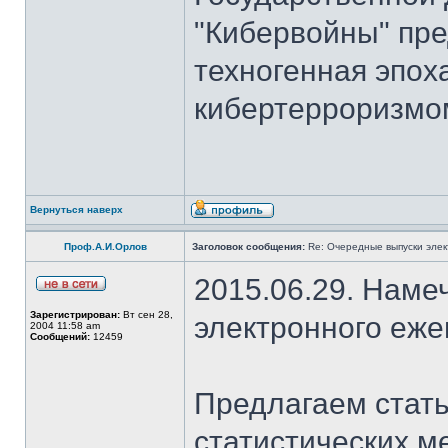
"Кибервойны" пре
техногенная эпох
кибертерроризмом
Вернуться наверх
Проф.А.И.Орлов
Заголовок сообщения:
Re: Очередные выпуски эле
2015.06.29. Наме
Зарегистрирован:
Вт сен 28,
электронного еж
2004 11:58 am
Сообщений:
12459
Предлагаем стать
статистических м