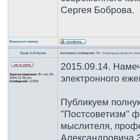
Сергея Боброва.
Вернуться наверх
Проф.А.И.Орлов
Заголовок сообщения:
Re: Очередные выпуски эле
2015.09.14. Наме
Зарегистрирован:
Вт сен 28,
электронного еж
2004 11:58 am
Сообщений:
12459
Публикуем полну
"Постсоветизм" ф
мыслителя, проф
Александровича З