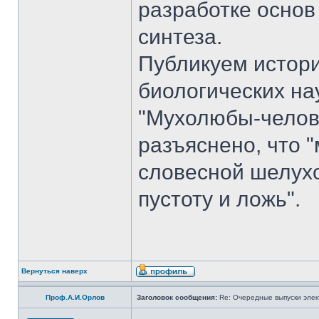
разработке основ
синтеза.
Публикуем истори
биологических на
"Мухолюбы-челове
разъяснено, что 
словесной шелухо
пустоту и ложь".
Вернуться наверх
Проф.А.И.Орлов
Заголовок сообщения:
Re: Очередные выпуски эле