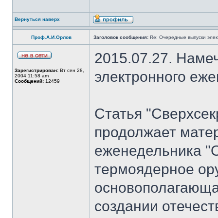
Вернуться наверх
Проф.А.И.Орлов
Заголовок сообщения:
Re: Очередные выпуски эле
2015.07.27. Наме
Зарегистрирован:
Вт сен 28,
электронного еж
2004 11:58 am
Сообщений:
12459
Статья "Сверхсек
продолжает мате
еженедельника "
термоядерное ору
основополагающая
создании отечест