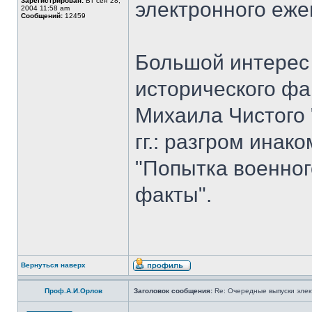
Зарегистрирован:
Вт сен 28,
электронного еж
2004 11:58 am
Сообщений:
12459
Большой интерес 
исторического фа
Михаила Чистого 
гг.: разгром ина
"Попытка военног
факты".
Вернуться наверх
Проф.А.И.Орлов
Заголовок сообщения:
Re: Очередные выпуски эле