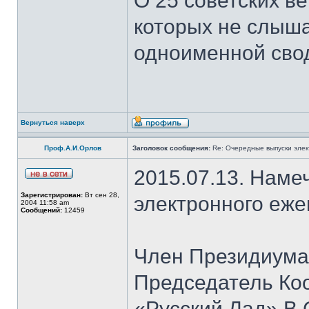
О 25 советских ве
которых не слыша
одноименной сво
Вернуться наверх
Проф.А.И.Орлов
Заголовок сообщения:
Re: Очередные выпуски эле
2015.07.13. Наме
Зарегистрирован:
Вт сен 28,
электронного еж
2004 11:58 am
Сообщений:
12459
Член Президиума
Председатель Ко
«Русский Лад» В.