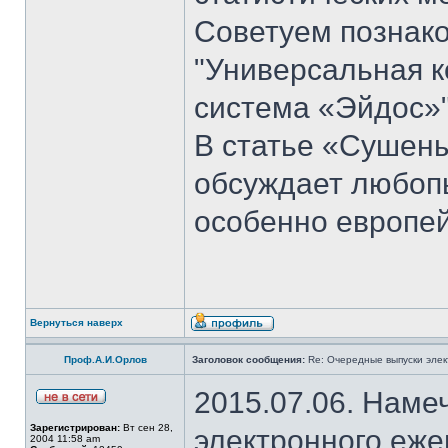
Советуем познако
"Универсальная к
система «Эйдос»"
В статье «Сушен
обсуждает любоп
особенно европей
Вернуться наверх
Проф.А.И.Орлов
Заголовок сообщения:
Re: Очередные выпуски эле
2015.07.06. Наме
Зарегистрирован:
Вт сен 28,
электронного еж
2004 11:58 am