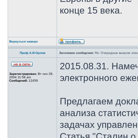
конце 15 века.
Вернуться наверх
Проф.А.И.Орлов
Заголовок сообщения:
Re: Очередные выпуски эле
2015.08.31. Наме
Зарегистрирован:
Вт сен 28,
электронного еж
2004 11:58 am
Сообщений:
12459
Предлагаем докла
анализа статисти
задачах управлен
Статья "Сталин о