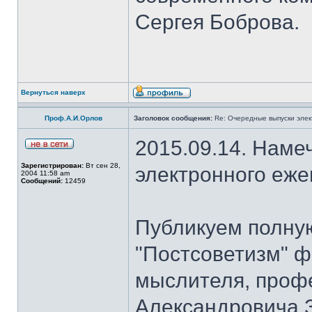
Сергея Боброва.
Вернуться наверх
Проф.А.И.Орлов
Заголовок сообщения:
Re: Очередные выпуски эле
2015.09.14. Наме
Зарегистрирован:
Вт сен 28,
электронного еж
2004 11:58 am
Сообщений:
12459
Публикуем полну
"Постсоветизм" ф
мыслителя, проф
Александровича З