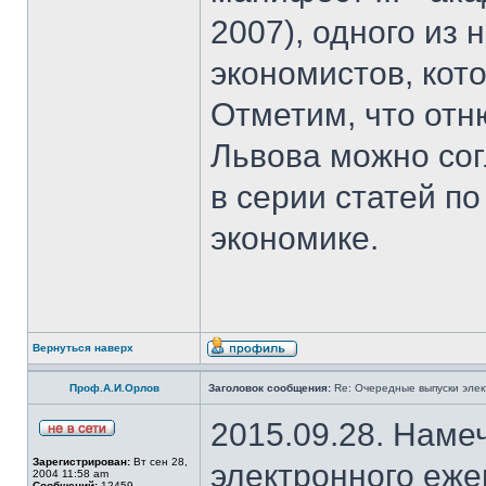
2007), одного из
экономистов, кот
Отметим, что отн
Львова можно со
в серии статей 
экономике.
Вернуться наверх
Проф.А.И.Орлов
Заголовок сообщения:
Re: Очередные выпуски эле
2015.09.28. Наме
Зарегистрирован:
Вт сен 28,
электронного еж
2004 11:58 am
Сообщений:
12459