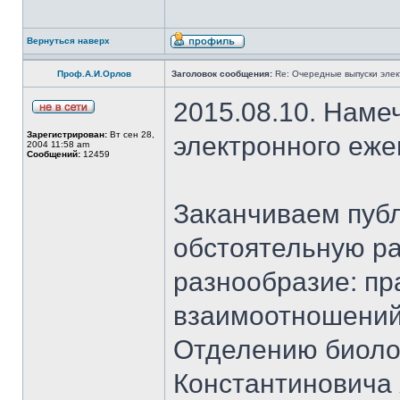
Вернуться наверх
Проф.А.И.Орлов
Заголовок сообщения:
Re: Очередные выпуски эле
2015.08.10. Наме
Зарегистрирован:
Вт сен 28,
электронного еж
2004 11:58 am
Сообщений:
12459
Заканчиваем публ
обстоятельную ра
разнообразие: пр
взаимоотношений
Отделению биоло
Константиновича