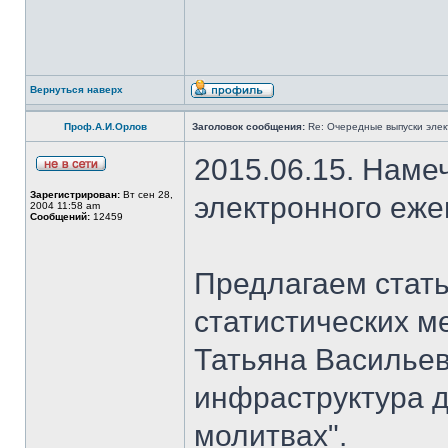
Вернуться наверх
Проф.А.И.Орлов
Заголовок сообщения:
Re: Очередные выпуски эле
2015.06.15. Наме
Зарегистрирован:
Вт сен 28,
электронного еж
2004 11:58 am
Сообщений:
12459
Предлагаем стать
статистических м
Татьяна Васильев
инфраструктура д
молитвах".