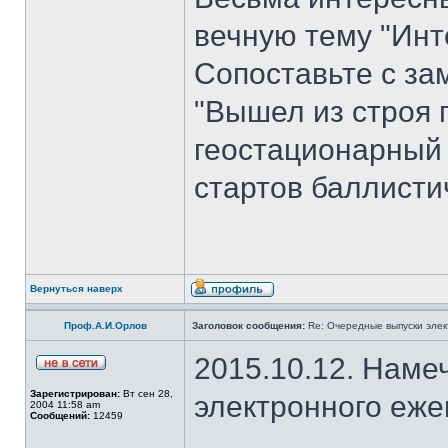
вечную тему "Инт
Сопоставьте с з
"Вышел из строя 
геостационарный
стартов баллисти
Вернуться наверх
Проф.А.И.Орлов
Заголовок сообщения:
Re: Очередные выпуски эле
2015.10.12. Наме
Зарегистрирован:
Вт сен 28,
электронного еж
2004 11:58 am
Сообщений:
12459