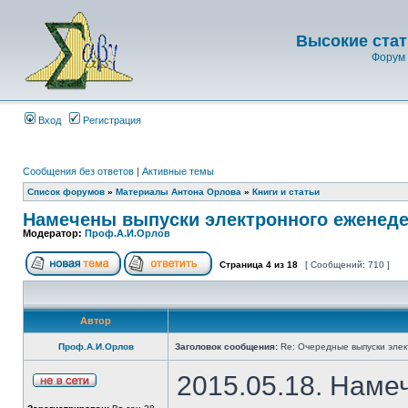
Высокие стат
Форум 
Вход
Регистрация
Сообщения без ответов
|
Активные темы
Список форумов
»
Материалы Антона Орлова
»
Книги и статьи
Намечены выпуски электронного еженеде
Модератор:
Проф.А.И.Орлов
Страница
4
из
18
[ Сообщений: 710 ]
Автор
Проф.А.И.Орлов
Заголовок сообщения:
Re: Очередные выпуски эле
2015.05.18. Наме