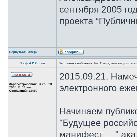
сентября 2005 го
проекта “Публичн
Вернуться наверх
Проф.А.И.Орлов
Заголовок сообщения:
Re: Очередные выпуски эле
2015.09.21. Наме
Зарегистрирован:
Вт сен 28,
электронного еж
2004 11:58 am
Сообщений:
12459
Начинаем публик
"Будущее российс
манифест ... " ак