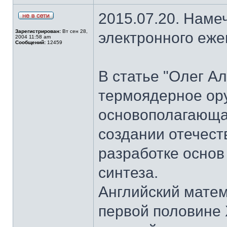
2015.07.20. Наме
Зарегистрирован:
Вт сен 28,
электронного еж
2004 11:58 am
Сообщений:
12459
В статье "Олег А
термоядерное ор
основополагающая
создании отечест
разработке основ
синтеза.
Английский матем
первой половине 