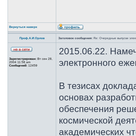
Вернуться наверх
Проф.А.И.Орлов
Заголовок сообщения:
Re: Очередные выпуски эле
2015.06.22. Наме
Зарегистрирован:
Вт сен 28,
электронного еж
2004 11:58 am
Сообщений:
12459
В тезисах доклад
основах разработ
обеспечения реш
космической деят
академических чт