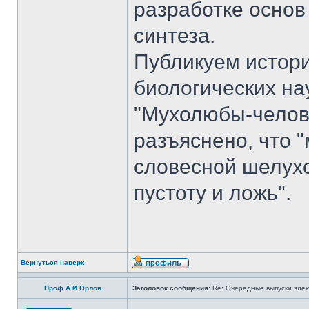
разработке основ
синтеза.
Публикуем истори
биологических на
"Мухолюбы-челове
разъяснено, что 
словесной шелухо
пустоту и ложь".
Вернуться наверх
Проф.А.И.Орлов
Заголовок сообщения:
Re: Очередные выпуски эле