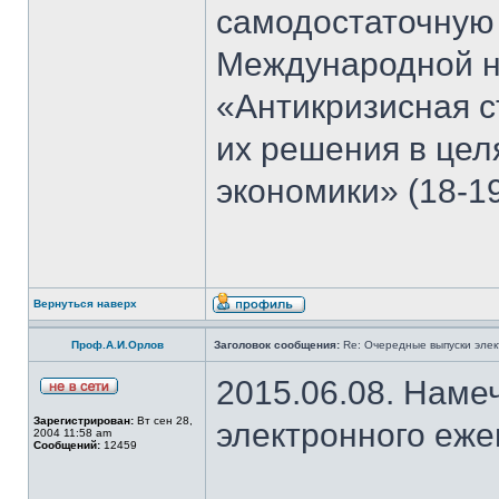
самодостаточную
Международной н
«Антикризисная с
их решения в цел
экономики» (18-19
Вернуться наверх
Проф.А.И.Орлов
Заголовок сообщения:
Re: Очередные выпуски эле
2015.06.08. Наме
Зарегистрирован:
Вт сен 28,
электронного еж
2004 11:58 am
Сообщений:
12459