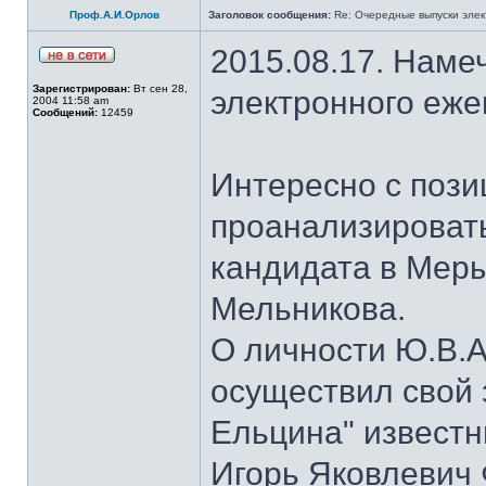
Проф.А.И.Орлов
Заголовок сообщения:
Re: Очередные выпуски эле
2015.08.17. Наме
Зарегистрирован:
Вт сен 28,
электронного еж
2004 11:58 am
Сообщений:
12459
Интересно с пози
проанализироват
кандидата в Мер
Мельникова.
О личности Ю.В.А
осуществил свой 
Ельцина" известны
Игорь Яковлевич 