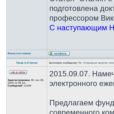
подготовлена док
профессором Вик
С наступающим Н
Вернуться наверх
Проф.А.И.Орлов
Заголовок сообщения:
Re: Очередные выпуски эле
2015.09.07. Наме
Зарегистрирован:
Вт сен 28,
электронного еж
2004 11:58 am
Сообщений:
12459
Предлагаем фунд
современного ком