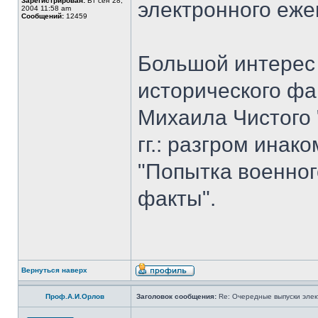
Зарегистрирован:
Вт сен 28,
электронного еж
2004 11:58 am
Сообщений:
12459
Большой интерес 
исторического фа
Михаила Чистого 
гг.: разгром ина
"Попытка военног
факты".
Вернуться наверх
Проф.А.И.Орлов
Заголовок сообщения:
Re: Очередные выпуски эле