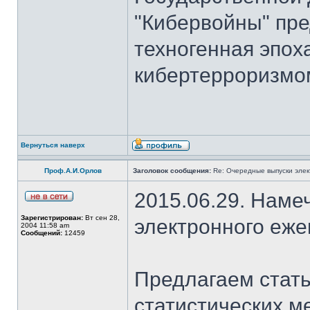
"Кибервойны" пре
техногенная эпох
кибертерроризмом
Вернуться наверх
Проф.А.И.Орлов
Заголовок сообщения:
Re: Очередные выпуски эле
2015.06.29. Наме
Зарегистрирован:
Вт сен 28,
электронного еж
2004 11:58 am
Сообщений:
12459
Предлагаем стать
статистических м