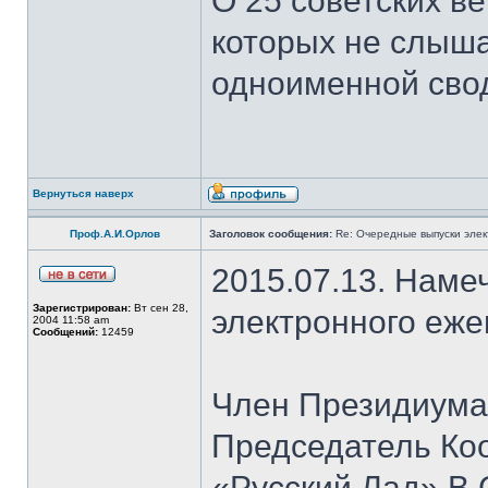
О 25 советских ве
которых не слыша
одноименной сво
Вернуться наверх
Проф.А.И.Орлов
Заголовок сообщения:
Re: Очередные выпуски эле
2015.07.13. Наме
Зарегистрирован:
Вт сен 28,
электронного еж
2004 11:58 am
Сообщений:
12459
Член Президиума
Председатель Ко
«Русский Лад» В.