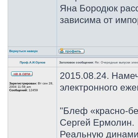
Яна Бородюк расс
зависима от импо
Вернуться наверх
Проф.А.И.Орлов
Заголовок сообщения:
Re: Очередные выпуски эле
2015.08.24. Наме
Зарегистрирован:
Вт сен 28,
электронного еж
2004 11:58 am
Сообщений:
12459
"Блеф «красно-бе
Сергей Ермолин.
Реальную динами