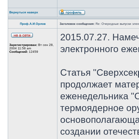
Вернуться наверх
Проф.А.И.Орлов
Заголовок сообщения:
Re: Очередные выпуски эле
2015.07.27. Наме
Зарегистрирован:
Вт сен 28,
электронного еж
2004 11:58 am
Сообщений:
12459
Статья "Сверхсек
продолжает мате
еженедельника "
термоядерное ору
основополагающая
создании отечест