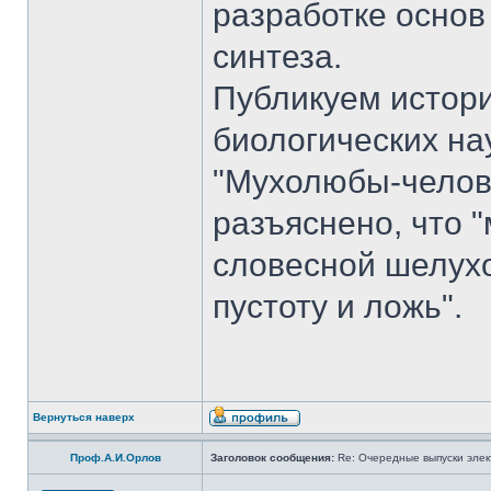
разработке основ
синтеза.
Публикуем истори
биологических на
"Мухолюбы-челове
разъяснено, что 
словесной шелухо
пустоту и ложь".
Вернуться наверх
Проф.А.И.Орлов
Заголовок сообщения:
Re: Очередные выпуски эле