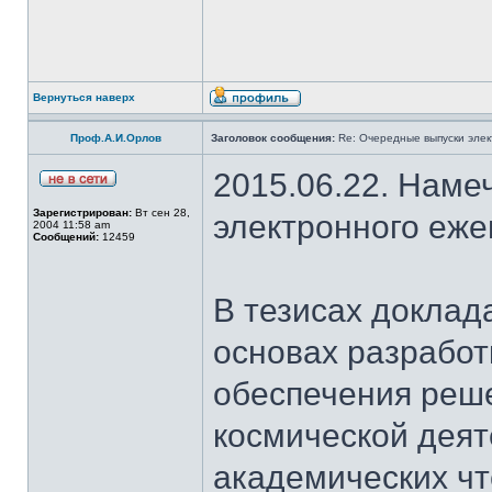
Вернуться наверх
Проф.А.И.Орлов
Заголовок сообщения:
Re: Очередные выпуски эле
2015.06.22. Наме
Зарегистрирован:
Вт сен 28,
электронного еж
2004 11:58 am
Сообщений:
12459
В тезисах доклад
основах разработ
обеспечения реш
космической деят
академических чт