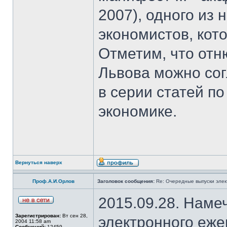
2007), одного из
экономистов, кот
Отметим, что отн
Львова можно со
в серии статей 
экономике.
Вернуться наверх
Проф.А.И.Орлов
Заголовок сообщения:
Re: Очередные выпуски эле
2015.09.28. Наме
Зарегистрирован:
Вт сен 28,
электронного еж
2004 11:58 am
Сообщений:
12459