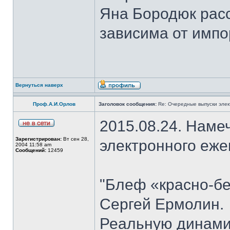
Яна Бородюк расс
зависима от импо
Вернуться наверх
Проф.А.И.Орлов
Заголовок сообщения:
Re: Очередные выпуски эле
2015.08.24. Наме
Зарегистрирован:
Вт сен 28,
электронного еж
2004 11:58 am
Сообщений:
12459
"Блеф «красно-бе
Сергей Ермолин.
Реальную динами