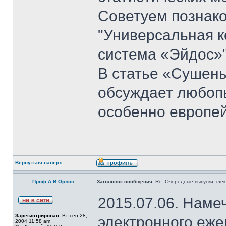
Советуем познако
"Универсальная к
система «Эйдос»"
В статье «Сушен
обсуждает любоп
особенно европей
Вернуться наверх
Проф.А.И.Орлов
Заголовок сообщения:
Re: Очередные выпуски эле
2015.07.06. Наме
Зарегистрирован:
Вт сен 28,
электронного еж
2004 11:58 am