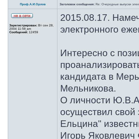
Проф.А.И.Орлов
Заголовок сообщения:
Re: Очередные выпуски эле
2015.08.17. Наме
Зарегистрирован:
Вт сен 28,
электронного еж
2004 11:58 am
Сообщений:
12459
Интересно с пози
проанализироват
кандидата в Мер
Мельникова.
О личности Ю.В.А
осуществил свой 
Ельцина" известны
Игорь Яковлевич 