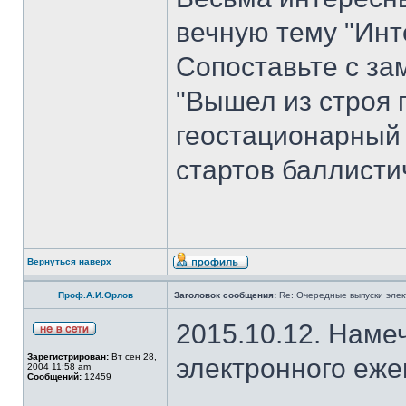
вечную тему "Инт
Сопоставьте с з
"Вышел из строя 
геостационарный
стартов баллисти
Вернуться наверх
Проф.А.И.Орлов
Заголовок сообщения:
Re: Очередные выпуски эле
2015.10.12. Наме
Зарегистрирован:
Вт сен 28,
электронного еж
2004 11:58 am
Сообщений:
12459