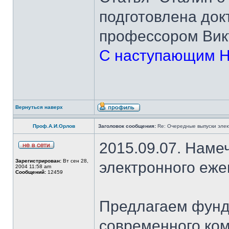
подготовлена док
профессором Вик
С наступающим Н
Вернуться наверх
Проф.А.И.Орлов
Заголовок сообщения:
Re: Очередные выпуски эле
2015.09.07. Наме
Зарегистрирован:
Вт сен 28,
электронного еж
2004 11:58 am
Сообщений:
12459
Предлагаем фунд
современного ком