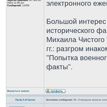
Зарегистрирован:
Вт сен 28,
электронного еж
2004 11:58 am
Сообщений:
12459
Большой интерес 
исторического фа
Михаила Чистого 
гг.: разгром ина
"Попытка военног
факты".
Вернуться наверх
Проф.А.И.Орлов
Заголовок сообщения:
Re: Очередные выпуски эле