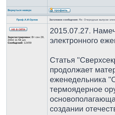
Вернуться наверх
Проф.А.И.Орлов
Заголовок сообщения:
Re: Очередные выпуски эле
2015.07.27. Наме
Зарегистрирован:
Вт сен 28,
электронного еж
2004 11:58 am
Сообщений:
12459
Статья "Сверхсек
продолжает мате
еженедельника "
термоядерное ору
основополагающая
создании отечест