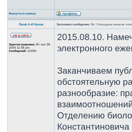
Вернуться наверх
Проф.А.И.Орлов
Заголовок сообщения:
Re: Очередные выпуски эле
2015.08.10. Наме
Зарегистрирован:
Вт сен 28,
электронного еж
2004 11:58 am
Сообщений:
12459
Заканчиваем публ
обстоятельную ра
разнообразие: пр
взаимоотношений
Отделению биоло
Константиновича