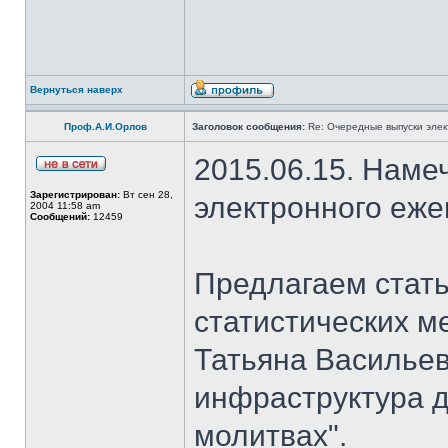
Вернуться наверх
Проф.А.И.Орлов
Заголовок сообщения:
Re: Очередные выпуски эле
2015.06.15. Наме
Зарегистрирован:
Вт сен 28,
электронного еж
2004 11:58 am
Сообщений:
12459
Предлагаем стать
статистических м
Татьяна Васильев
инфраструктура д
молитвах".