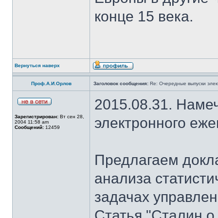
конце 15 века.
Вернуться наверх
Проф.А.И.Орлов
Заголовок сообщения:
Re: Очередные выпуски эле
2015.08.31. Наме
Зарегистрирован:
Вт сен 28,
электронного еж
2004 11:58 am
Сообщений:
12459
Предлагаем докла
анализа статисти
задачах управлен
Статья "Сталин о