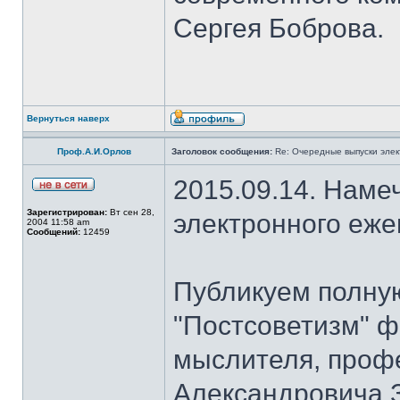
Сергея Боброва.
Вернуться наверх
Проф.А.И.Орлов
Заголовок сообщения:
Re: Очередные выпуски эле
2015.09.14. Наме
Зарегистрирован:
Вт сен 28,
электронного еж
2004 11:58 am
Сообщений:
12459
Публикуем полну
"Постсоветизм" ф
мыслителя, проф
Александровича З