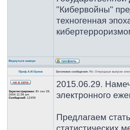
"Кибервойны" пре
техногенная эпох
кибертерроризмом
Вернуться наверх
Проф.А.И.Орлов
Заголовок сообщения:
Re: Очередные выпуски эле
2015.06.29. Наме
Зарегистрирован:
Вт сен 28,
электронного еж
2004 11:58 am
Сообщений:
12459
Предлагаем стать
статистических м