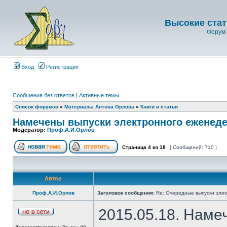
Высокие стат
Форум 
Вход
Регистрация
Сообщения без ответов
|
Активные темы
Список форумов
»
Материалы Антона Орлова
»
Книги и статьи
Намечены выпуски электронного еженеде
Модератор:
Проф.А.И.Орлов
Страница
4
из
18
[ Сообщений: 710 ]
Автор
Проф.А.И.Орлов
Заголовок сообщения:
Re: Очередные выпуски эле
2015.05.18. Наме