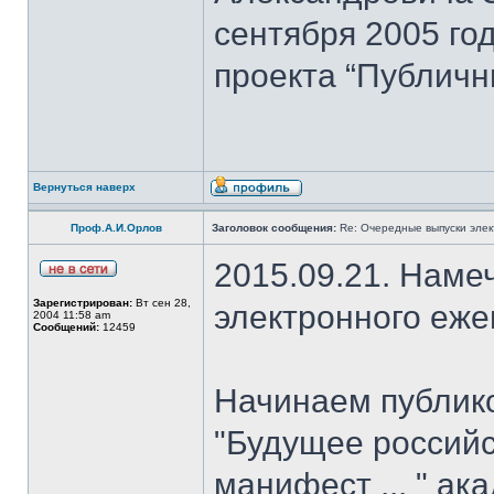
сентября 2005 го
проекта “Публичн
Вернуться наверх
Проф.А.И.Орлов
Заголовок сообщения:
Re: Очередные выпуски эле
2015.09.21. Наме
Зарегистрирован:
Вт сен 28,
электронного еж
2004 11:58 am
Сообщений:
12459
Начинаем публик
"Будущее российс
манифест ... " ак