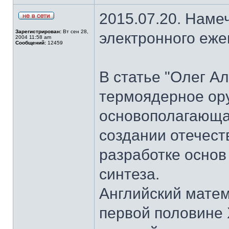
2015.07.20. Наме
Зарегистрирован:
Вт сен 28,
электронного еж
2004 11:58 am
Сообщений:
12459
В статье "Олег А
термоядерное ор
основополагающая
создании отечест
разработке основ
синтеза.
Английский матем
первой половине 