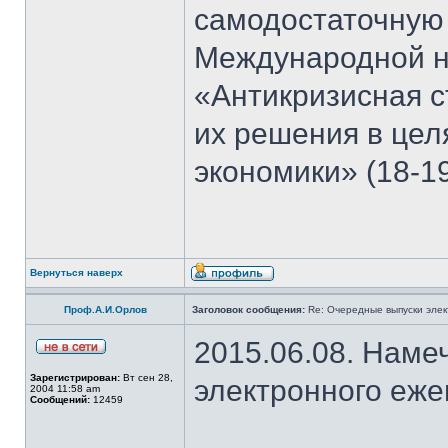
самодостаточную
Международной н
«Антикризисная с
их решения в цел
экономики» (18-19
Вернуться наверх
Проф.А.И.Орлов
Заголовок сообщения:
Re: Очередные выпуски эле
2015.06.08. Наме
Зарегистрирован:
Вт сен 28,
электронного еж
2004 11:58 am
Сообщений:
12459