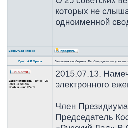
О 25 советских ве
которых не слыша
одноименной сво
Вернуться наверх
Проф.А.И.Орлов
Заголовок сообщения:
Re: Очередные выпуски эле
2015.07.13. Наме
Зарегистрирован:
Вт сен 28,
электронного еж
2004 11:58 am
Сообщений:
12459
Член Президиума
Председатель Ко
«Русский Лад» В.