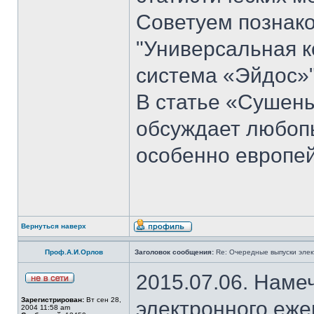
Советуем познако
"Универсальная к
система «Эйдос»"
В статье «Сушен
обсуждает любоп
особенно европей
Вернуться наверх
Проф.А.И.Орлов
Заголовок сообщения:
Re: Очередные выпуски эле
2015.07.06. Наме
Зарегистрирован:
Вт сен 28,
электронного еж
2004 11:58 am