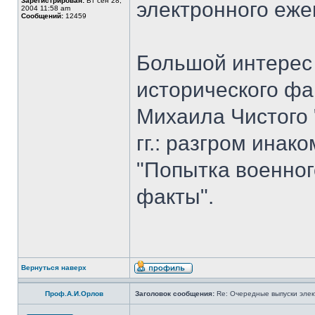
Зарегистрирован:
Вт сен 28,
электронного еж
2004 11:58 am
Сообщений:
12459
Большой интерес 
исторического фа
Михаила Чистого 
гг.: разгром ина
"Попытка военног
факты".
Вернуться наверх
Проф.А.И.Орлов
Заголовок сообщения:
Re: Очередные выпуски эле