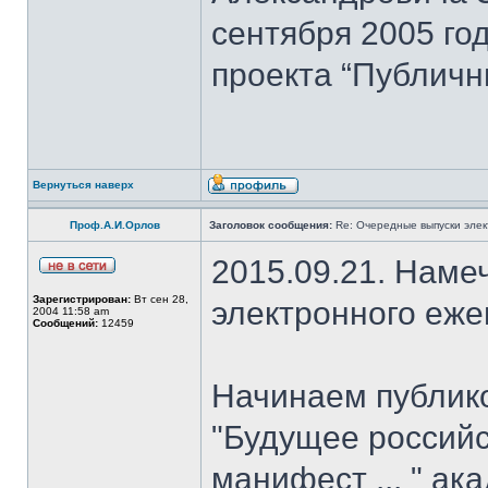
сентября 2005 го
проекта “Публичн
Вернуться наверх
Проф.А.И.Орлов
Заголовок сообщения:
Re: Очередные выпуски эле
2015.09.21. Наме
Зарегистрирован:
Вт сен 28,
электронного еж
2004 11:58 am
Сообщений:
12459
Начинаем публик
"Будущее российс
манифест ... " ак