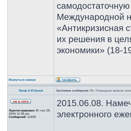
самодостаточную
Международной н
«Антикризисная с
их решения в цел
экономики» (18-19
Вернуться наверх
Проф.А.И.Орлов
Заголовок сообщения:
Re: Очередные выпуски эле
2015.06.08. Наме
Зарегистрирован:
Вт сен 28,
электронного еж
2004 11:58 am
Сообщений:
12459