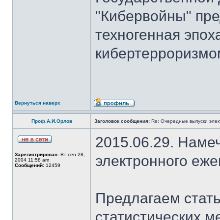
"Кибервойны" пре
техногенная эпох
кибертерроризмом
Вернуться наверх
Проф.А.И.Орлов
Заголовок сообщения:
Re: Очередные выпуски эле
2015.06.29. Наме
Зарегистрирован:
Вт сен 28,
электронного еж
2004 11:58 am
Сообщений:
12459
Предлагаем стать
статистических м