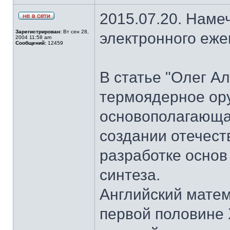
2015.07.20. Наме
Зарегистрирован:
Вт сен 28,
электронного еж
2004 11:58 am
Сообщений:
12459
В статье "Олег А
термоядерное ор
основополагающая
создании отечест
разработке основ
синтеза.
Английский матем
первой половине 