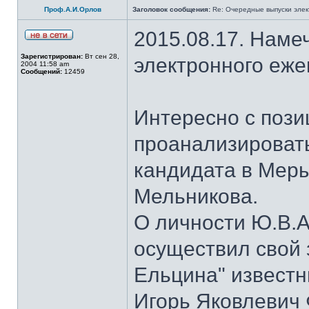
Проф.А.И.Орлов
Заголовок сообщения:
Re: Очередные выпуски эле
2015.08.17. Наме
Зарегистрирован:
Вт сен 28,
электронного еж
2004 11:58 am
Сообщений:
12459
Интересно с пози
проанализироват
кандидата в Мер
Мельникова.
О личности Ю.В.А
осуществил свой 
Ельцина" известны
Игорь Яковлевич 