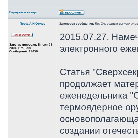
Вернуться наверх
Проф.А.И.Орлов
Заголовок сообщения:
Re: Очередные выпуски эле
2015.07.27. Наме
Зарегистрирован:
Вт сен 28,
электронного еж
2004 11:58 am
Сообщений:
12459
Статья "Сверхсек
продолжает мате
еженедельника "
термоядерное ору
основополагающая
создании отечест