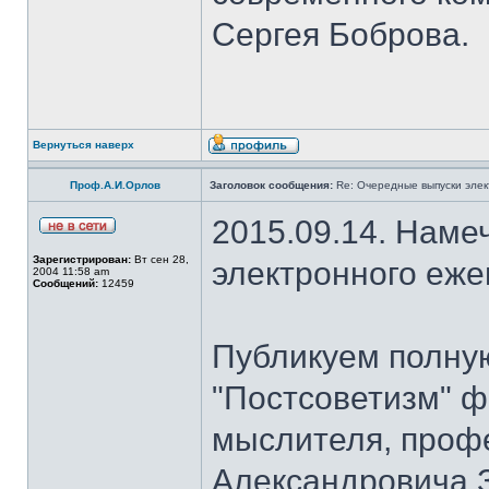
Сергея Боброва.
Вернуться наверх
Проф.А.И.Орлов
Заголовок сообщения:
Re: Очередные выпуски эле
2015.09.14. Наме
Зарегистрирован:
Вт сен 28,
электронного еж
2004 11:58 am
Сообщений:
12459
Публикуем полну
"Постсоветизм" ф
мыслителя, проф
Александровича З