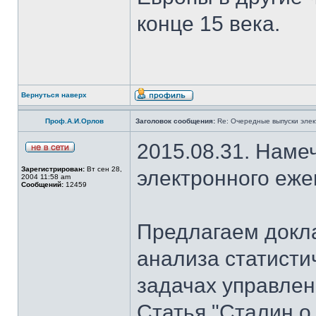
конце 15 века.
Вернуться наверх
Проф.А.И.Орлов
Заголовок сообщения:
Re: Очередные выпуски эле
2015.08.31. Наме
Зарегистрирован:
Вт сен 28,
электронного еж
2004 11:58 am
Сообщений:
12459
Предлагаем докла
анализа статисти
задачах управлен
Статья "Сталин о