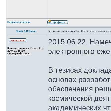
Вернуться наверх
Проф.А.И.Орлов
Заголовок сообщения:
Re: Очередные выпуски эле
2015.06.22. Наме
Зарегистрирован:
Вт сен 28,
электронного еж
2004 11:58 am
Сообщений:
12459
В тезисах доклад
основах разработ
обеспечения реш
космической деят
академических чт