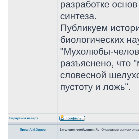
разработке основ
синтеза.
Публикуем истори
биологических на
"Мухолюбы-челове
разъяснено, что 
словесной шелухо
пустоту и ложь".
Вернуться наверх
Проф.А.И.Орлов
Заголовок сообщения:
Re: Очередные выпуски эле