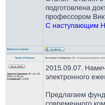
подготовлена док
профессором Вик
С наступающим Н
Вернуться наверх
Проф.А.И.Орлов
Заголовок сообщения:
Re: Очередные выпуски эле
2015.09.07. Наме
Зарегистрирован:
Вт сен 28,
электронного еж
2004 11:58 am
Сообщений:
12459
Предлагаем фунд
современного ком