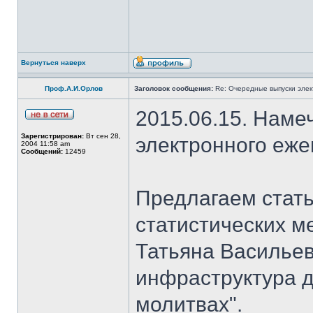
Вернуться наверх
Проф.А.И.Орлов
Заголовок сообщения:
Re: Очередные выпуски эле
2015.06.15. Наме
Зарегистрирован:
Вт сен 28,
электронного еж
2004 11:58 am
Сообщений:
12459
Предлагаем стать
статистических м
Татьяна Васильев
инфраструктура д
молитвах".