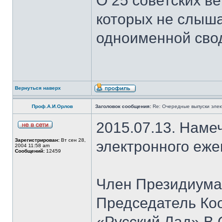
О 25 советских ве
которых не слыша
одноименной сво
Вернуться наверх
Проф.А.И.Орлов
Заголовок сообщения:
Re: Очередные выпуски эле
2015.07.13. Наме
Зарегистрирован:
Вт сен 28,
электронного еж
2004 11:58 am
Сообщений:
12459
Член Президиума
Председатель Ко
«Русский Лад» В.