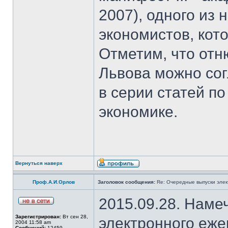
2007), одного из
экономистов, кот
Отметим, что отн
Львова можно со
в серии статей 
экономике.
Вернуться наверх
Проф.А.И.Орлов
Заголовок сообщения:
Re: Очередные выпуски эле
2015.09.28. Наме
Зарегистрирован:
Вт сен 28,
электронного еж
2004 11:58 am
Сообщений:
12459