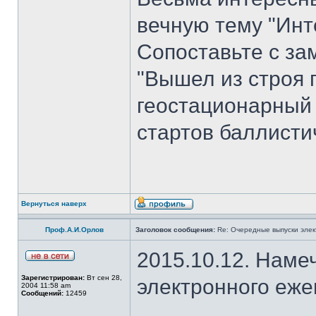
вечную тему "Инт
Сопоставьте с з
"Вышел из строя 
геостационарный
стартов баллисти
Вернуться наверх
Проф.А.И.Орлов
Заголовок сообщения:
Re: Очередные выпуски эле
2015.10.12. Наме
Зарегистрирован:
Вт сен 28,
электронного еж
2004 11:58 am
Сообщений:
12459