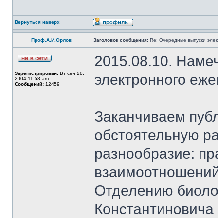
Вернуться наверх
Проф.А.И.Орлов
Заголовок сообщения:
Re: Очередные выпуски эле
2015.08.10. Наме
Зарегистрирован:
Вт сен 28,
электронного еж
2004 11:58 am
Сообщений:
12459
Заканчиваем публ
обстоятельную ра
разнообразие: пр
взаимоотношений
Отделению биоло
Константиновича