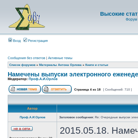
Высокие стат
Форум 
Вход
Регистрация
Сообщения без ответов
|
Активные темы
Список форумов
»
Материалы Антона Орлова
»
Книги и статьи
Намечены выпуски электронного еженеде
Модератор:
Проф.А.И.Орлов
Страница
4
из
18
[ Сообщений: 710 ]
Автор
Проф.А.И.Орлов
Заголовок сообщения:
Re: Очередные выпуски эле
2015.05.18. Наме