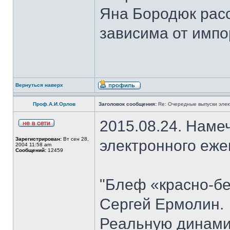
Яна Бородюк расс
зависима от импо
Вернуться наверх
Проф.А.И.Орлов
Заголовок сообщения:
Re: Очередные выпуски эле
2015.08.24. Наме
Зарегистрирован:
Вт сен 28,
электронного еж
2004 11:58 am
Сообщений:
12459
"Блеф «красно-бе
Сергей Ермолин.
Реальную динами