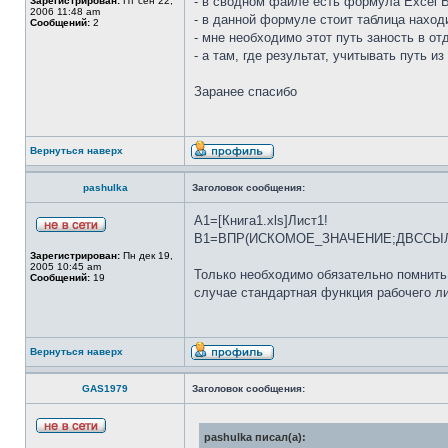
- в сводном файле есть формула Excel 
Зарегистрирован:
Пт сен 22,
2006 11:48 am
- в данной формуле стоит таблица находи
Сообщений:
2
- мне необходимо этот путь заность в отд
- а там, где результат, учитывать путь и
Заранее спасибо
Вернуться наверх
pashulka
Заголовок сообщения:
A1=[Книга1.xls]Лист1!
B1=ВПР(ИСКОМОЕ_ЗНАЧЕНИЕ;ДВССЫЛ(
Зарегистрирован:
Пн дек 19,
2005 10:45 am
Только необходимо обязательно помнить,
Сообщений:
19
случае стандартная функция рабочего ли
Вернуться наверх
GAS1979
Заголовок сообщения:
pashulka писал(а):