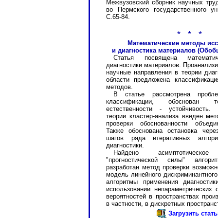
Межвузовский сборник научных труд
во Пермского государственного ун
С.65-84.
* * *
Математические методы ис
и диагностика материалов (Обоб
Статья посвящена математи
диагностики материалов. Проанализ
научные направления в теории диаг
области предложена классификаци
методов.
В статье рассмотрена пробле
классификации, обоснован т
естественности - устойчивость.
теории кластер-анализа введен мет
проверки обоснованности объеди
Также обоснована остановка чере
шагов ряда итеративных алгори
диагностики.
Найдено асимптотическое 
"прогностической силы" алгорит
разработан метод проверки возможн
модель линейного дискриминантного
алгоритмы применения диагностик
использовании непараметрических 
вероятностей в пространствах прои
в частности, в дискретных пространс
Загрузить стат