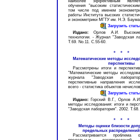
наиболее эффективным являе
обучения "высоким статистическим
том числе под именем эконометри
работы Института высоких статисти
и эконометрики МГТУ им. Н.Э. Баума
Загрузить стат
Издано:
Орлов А.И. Высокие 
технологии. - Журнал "Заводская ла
Т.69. No.11. С.55-60.
* * *
Математические методы исследо
перспективы
Рассмотрены итоги и перспекти
"Математические методы исследова
журнала "Заводская лаборато
перспективные направления иссле
всего - статистика объектов нечисло
Загрузить стат
Издано:
Горский В.Г., Орлов А.И
методы исследования: итоги и перс
"Заводская лаборатория". 2002. Т.68. 
* * *
Методы оценки близости доп
предельных распределений 
Рассматривается проблема о
предельных распределений