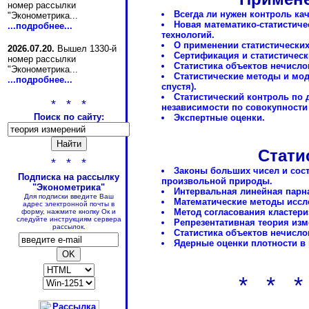
номер рассылки
Всегда ли нужен контроль ка
"Эконометрика...
Новая математико-статистич
...подробнее...
технологий.
О применении статистических
2026.07.20.
Вышел 1330-й
Сертификация и статистическ
номер рассылки
Статистика объектов нечисло
"Эконометрика...
Статистические методы и мод
...подробнее...
спустя).
Статистический контроль по 
* * *
независимости по совокупност
Поиск по сайту:
Экспертные оценки.
Стати
* * *
Законы больших чисел и сост
Подписка на рассылку
произвольной природы.
"Эконометрика"
Интервальная линейная парна
Для подписки введите Ваш
Математические методы иссл
адрес электронной почты в
Метод согласования кластер
форму, нажмите кнопку Ок и
следуйте инструкциям сервера
Репрезентативная теория изм
рассылок.
Статистика объектов нечисло
Ядерные оценки плотности в
* * *