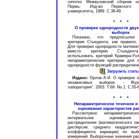
гипотез. Межвузовский сборник н
Пермь: Изд-во Пермского го
университета, 1999. С.38-49.
* * *
О проверке однородности дву
выборок
Показано, что предпосылки 
критерия Стьюдента, как правило,
Для проверки однородности матема
вместо критерия Стьюдента
использовать критерий Крамера-Уэ
непараметрические критерии для п
однородности функций распределени
Загрузить стат
Издано:
Орлов А.И. О проверке о
независимых выборок. - Жур
лаборатория". 2003. Т.69. No.1. С.55-
* * *
Непараметрическое точечное и
оценивание характеристик ра
Рассмотрено непараметричес
интервальное оценивание 
распределения (математического о
дисперсии, среднего квадратичес
коэффициента вариации) по выбо
измерений. Выборочные значения ра