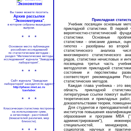
Вы также можете посетить
Архив рассылки
Прикладная статист
"Эконометрика"
,
Учебник посвящен основным мет
в котором собраны вышедшие
выпуски.
прикладной статистики. В первой 
вероятностно-статистический фунд
* * *
статистики. Основные пробл
статистики - описание данных, оце
гипотез - разобраны во второй
Основное место публикации
российских исследований
статистического анализа чис
по статистическим методам -
многомерного статистического ан
раздел "Математические методы
рядов, статистики нечисловых и ин
исследования" журнала "Заводская
лаборатория".
посвящена третья часть учебни
методология прикладной статистик
* * *
состояние и перспективы разв
соответствует рекомендациям Рос
статистических методов.
Сайт журнала "Заводская
лаборатория" находится по адресу
Каждая глава учебника - это вв
http://phase.imet.ac.ru
область прикладной статистик
/zavlabor
.
литературные ссылки помогут выйти
* * *
теоретических и прикладных работ
доказательствами теорем, помещенн
Для студентов и преподавателей 
Классическая статистика построена
институтов повышения квалификации,
на использовании сумм,
а нечисловая - расстояний
образования и программ МВА ("
(показателей различия, мер
администрирования"), инжен
близости).
специальностей, менеджеров
социологов, научных и практиче
* * *