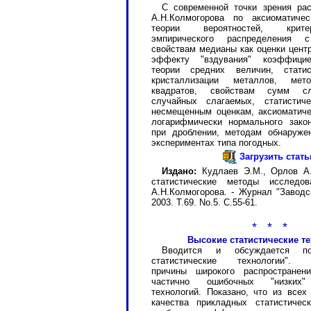
С современной точки зрения ра
А.Н.Колмогорова по аксиоматиче
теории вероятностей, крит
эмпирического распределения с
свойствам медианы как оценки цент
эффекту "вздувания" коэффицие
теории средних величин, статис
кристаллизации металлов, мет
квадратов, свойствам сумм сл
случайных слагаемых, статистиче
несмещенным оценкам, аксиоматич
логарифмически нормального зако
при дроблении, методам обнаруже
экспериментах типа погодных.
Загрузить стат
Издано:
Кудлаев Э.М., Орлов А.
статистические методы исследо
А.Н.Колмогорова. - Журнал "Заводс
2003. Т.69. No.5. С.55-61.
* * *
Высокие статистические т
Вводится и обсуждается по
статистические технологии". Р
причины широкого распространен
частично ошибочных "низких" 
технологий. Показано, что из всех
качества прикладных статистичес