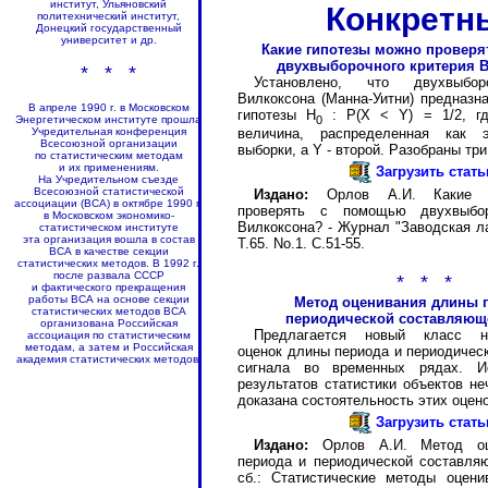
институт, Ульяновский
Конкретн
политехнический институт,
Донецкий государственный
университет и др.
Какие гипотезы можно провер
двухвыборочного критерия 
* * *
Установлено, что двухвыбор
Вилкоксона (Манна-Уитни) предназн
В апреле 1990 г. в Московском
гипотезы H
: P(X < Y) = 1/2, гд
0
Энергетическом институте прошла
величина, распределенная как 
Учредительная конференция
Всесоюзной организации
выборки, а Y - второй. Разобраны тр
по статистическим методам
и их применениям.
Загрузить стат
На Учредительном съезде
Всесоюзной статистической
Издано:
Орлов А.И. Какие г
ассоциации (ВСА) в октябре 1990 г.
проверять с помощью двухвыбор
в Московском экономико-
Вилкоксона? - Журнал "Заводская ла
статистическом институте
эта организация вошла в состав
Т.65. No.1. С.51-55.
ВСА в качестве секции
статистических методов. В 1992 г.
после развала СССР
* * *
и фактического прекращения
работы ВСА на основе секции
Метод оценивания длины 
статистических методов ВСА
периодической составляющ
организована Российская
Предлагается новый класс не
ассоциация по статистическим
методам, а затем и Российская
оценок длины периода и периодиче
академия статистических методов.
сигнала во временных рядах. 
результатов статистики объектов н
доказана состоятельность этих оцено
Загрузить стат
Издано:
Орлов А.И. Метод оц
периода и периодической составля
сб.: Статистические методы оцени