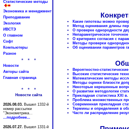
Статистические методы
Экономика и менеджмент
Конкрет
Преподавание
Какие гипотезы можно прове
Экология
Метод оценивания длины пер
ИВСТЭ
О проверке однородности дв
Непараметрическое точечное 
О главном
О критериях согласия с пара
Софт
Методы проверки однороднос
Компьютеры
Об оценивании параметров г
Разное
* * *
Общ
Новости
Вероятностно-статистические
Авторы сайта
Высокие статистические техн
Главная страница
Математические методы иссле
Методы оценки близости доп
Некоторые нерешенные вопро
* * *
О развитии методологии стат
Новости сайта
Прикладная статистика XXI в.
Проблема множественных пров
Современная прикладная стат
2026.08.03.
Вышел 1332-й
Термины и определения в обл
номер рассылки
Часто ли распределение рез
"Эконометрика...
...подробнее...
2026.07.27.
Вышел 1331-й
Примене