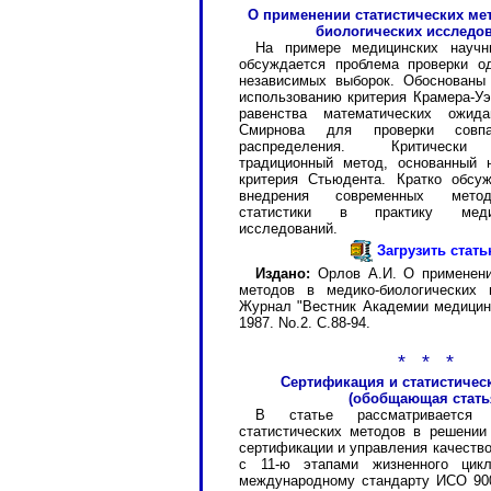
О применении статистических ме
биологических исследо
На примере медицинских научн
обсуждается проблема проверки о
независимых выборок. Обоснованы
использованию критерия Крамера-Уэ
равенства математических ожид
Смирнова для проверки совпа
распределения. Критически 
традиционный метод, основанный 
критерия Стьюдента. Кратко обсу
внедрения современных метод
статистики в практику медико
исследований.
Загрузить стат
Издано:
Орлов А.И. О применени
методов в медико-биологических 
Журнал "Вестник Академии медицин
1987. No.2. С.88-94.
* * *
Сертификация и статистичес
(обобщающая стать
В статье рассматривается
статистических методов в решении
сертификации и управления качество
с 11-ю этапами жизненного цик
международному стандарту ИСО 90