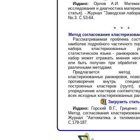
Издано:
Орлов А.И. Математ
исследования и диагностика матер
статья). - Журнал "Заводская лаборат
No.3. С.53-64.
* * *
Метод согласования кластеризов
Рассматриваемая проблема сос
наиболее подробного частичного по
набора кластеризованных р
статистическом языке - ранжировок 
набор может отражать мнения неск
или быть получен при обработке 
различными методами.
Предлагается метод с
кластеризованных ранжировок, позв
противоречия внутрь специа
построенных кластеров (групп),
упорядочение кластеров соответств
всех исходных кластеризованных ра
Загрузить стат
Издано:
Горский В.Г., Гриценко 
Метод согласования кластеризован
Журнал "Автоматика и телемехани
С.179-187.