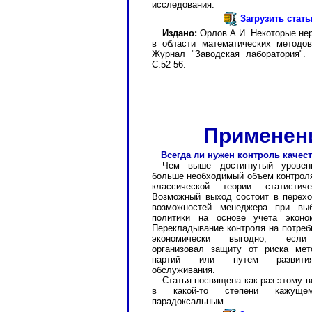
исследования.
Загрузить стат
Издано:
Орлов А.И. Некоторые не
в области математических методов
Журнал "Заводская лаборатория". 2
С.52-56.
Применени
Всегда ли нужен контроль качес
Чем выше достигнутый уровен
больше необходимый объем контроля
классической теории статистиче
Возможный выход состоит в перех
возможностей менеджера при выб
политики на основе учета эконом
Перекладывание контроля на потреб
экономически выгодно, если 
организовал защиту от риска мет
партий или путем развития
обслуживания.
Статья посвящена как раз этому в
в какой-то степени кажущем
парадоксальным.