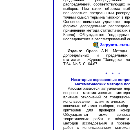
распределений, соответствующих 
выборок. При каких объемах вы
пользоваться предельными распре
точный смысл термина "можно" в п
Основное внимание уделяется пер
формул допредельных распределе
применению метода статистических 
Карло). Обсуждаются "подводные
исследователя в рассматриваемой о
Загрузить стат
Издано:
Орлов А.И. Методы о
допредельных и предельных 
статистик. - Журнал "Заводская ла
Т.64. No.5. С. 64-67.
* * *
Некоторые нерешенные вопро
математических методов ис
Рассматриваются актуальные не
вопросы математических методо
влияние отклонений от традицион
использование асимптотических 
конечных объемах выборок; выбор 
критериев для проверки конкре
Обсуждаются также вопрос
теоретических работ в области
методов исследования и провед
работ с использованием математ