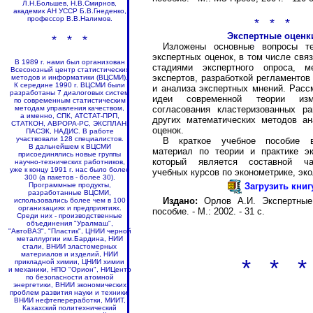
Л.Н.Большев, Н.В.Смирнов,
академик АН УССР Б.В.Гнеденко,
профессор В.В.Налимов.
* * *
Экспертные оценк
* * *
Изложены основные вопросы те
экспертных оценок, в том числе свя
В 1989 г. нами был организован
стадиями экспертного опроса, м
Всесоюзный центр статистических
экспертов, разработкой регламентов
методов и информатики (ВЦСМИ).
К середине 1990 г. ВЦСМИ были
и анализа экспертных мнений. Рас
разработаны 7 диалоговых систем
идеи современной теории изм
по современным статистическим
согласования кластеризованных р
методам управления качеством,
а именно, СПК, АТСТАТ-ПРП,
других математических методов ан
СТАТКОН, АВРОРА-РС, ЭКСПЛАН,
оценок.
ПАСЭК, НАДИС. В работе
участвовали 128 специалистов.
В краткое учебное пособие 
В дальнейшем к ВЦСМИ
материал по теории и практике эк
присоединялись новые группы
который является составной ч
научно-технических работников,
уже к концу 1991 г. нас было более
учебных курсов по эконометрике, экол
300 (а пакетов - более 30).
Загрузить книг
Программные продукты,
разработанные ВЦСМИ,
Издано:
Орлов А.И. Экспертные 
использовались более чем в 100
организациях и предприятиях.
пособие. - М.: 2002. - 31 с.
Среди них - производственные
объединения "Уралмаш",
"АвтоВАЗ", "Пластик", ЦНИИ черной
металлургии им.Бардина, НИИ
стали, ВНИИ эластомерных
материалов и изделий, НИИ
* * *
прикладной химии, ЦНИИ химии
и механики, НПО "Орион", НИЦентр
по безопасности атомной
энергетики, ВНИИ экономических
проблем развития науки и техники,
ВНИИ нефтепереработки, МИИТ,
Казахский политехнический