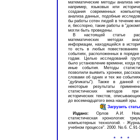
математические методы анализа не
например, языковых или историче
создания современных компьюте
анализа данных, подобные исследов
бы работы сотен людей в течение мн
и, бесспорно, такие работы в "доком
могли быть проведены.
В настоящей статье расс
математических методах анал
информации, находящейся в историч
то есть в любых повествованиях 
событиях, расположенных в порядке
годам. Целью исследований груп
было установление времени, когда п
иные события. Методы статисти
позволили выявить хроники, расска
словами об одних и тех же события
"дубликаты"). Также в данной с
некоторые результаты применен
статистических методов при
исторических текстов, описывающи
до восемнадцатого века нашей эры.
Загрузить стат
Издано:
Орлов А.И. Новая
статистическая хронология: три
компьютерных технологий. - Журн
учебном процессе". 2000. No.6. С.91-
* * *