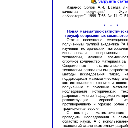
Загрузить стат
Издано:
Орлов А.И. Всегда ли 
качества продукции? - Журн
лаборатория". 1999. Т.65. No.11. С. 51
* * *
Новая математико-статистическ
триумф современных компьютер
Статья посвящена сенсационн
полученным группой академика РАН
изучении исторических материало
использовали современные и
технологии, дающие возможност
огромное количество материала за 
Современные статистические
технологии позволили им разработа
методы исследования таких, к
поддающихся математическому ана
как исторические хроники и повест
полученные с помощью математи
исследования исторических тек
разрешить многие "парадоксы истори
реконструкцию мировой ис
противоречивую и гораздо более 
традиционная версия.
С помощью математических 
проводить исследования в самы
областях науки. А с использован
технологий стало возможным разраб