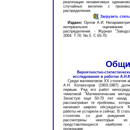
реализации независимых одинаков
случайных величин с произво
распределения.
Загрузить стат
Издано:
Орлов А.И. Непараметрич
интервальное оценивание 
распределения. - Журнал "Заводск
2004. Т.70. No.5. С.65-70.
Общи
Вероятностно-статистическ
исследования в работах А.Н.
Среди математиков ХХ столетия 
А.Н. Колмогоров (1903-1987) дол
первым. Ряд его работ непосредс
тематикой "Математические метод
Зачастую еще 50-70 лет назад 
рассматривал те проблемы, котор
начинают широко обсуждаться. К
работы не устарели и сейчас. В стат
столетию со дня рождения А.
рассмотрены некоторые и
представляющихся наиболее 
полезными.