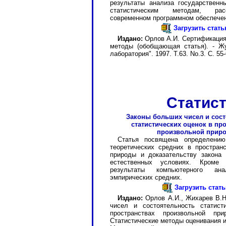
результаты анализа государственн
статистическим методам, рас
современном программном обеспече
Загрузить стат
Издано:
Орлов А.И. Сертификация 
методы (обобщающая статья). - Ж
лаборатория". 1997. Т.63. No.3. С. 55-
Статис
Законы больших чисел и сос
статистических оценок в пр
произвольной прир
Статья посвящена определению
теоретических средних в простран
природы и доказательству закона
естественных условиях. Кроме 
результаты компьютерного ана
эмпирических средних.
Загрузить стат
Издано:
Орлов А.И., Жихарев В.Н
чисел и состоятельность статист
пространствах произвольной пр
Статистические методы оценивания и