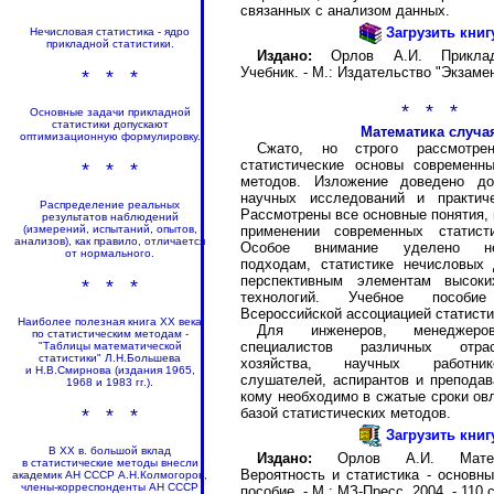
связанных с анализом данных.
Загрузить книг
Нечисловая статистика - ядро
прикладной статистики.
Издано:
Орлов А.И. Прикладн
Учебник. - М.: Издательство "Экзамен"
* * *
* * *
Основные задачи прикладной
статистики допускают
Математика случа
оптимизационную формулировку.
Сжато, но строго рассмотрен
статистические основы современны
* * *
методов. Изложение доведено до
научных исследований и практиче
Распределение реальных
Рассмотрены все основные понятия,
результатов наблюдений
применении современных статист
(измерений, испытаний, опытов,
анализов), как правило, отличается
Особое внимание уделено неп
от нормального.
подходам, статистике нечисловых
перспективным элементам высоки
* * *
технологий. Учебное пособие
Всероссийской ассоциацией статисти
Наиболее полезная книга ХХ века
Для инженеров, менеджеров
по статистическим методам -
специалистов различных отра
"Таблицы математической
статистики" Л.Н.Большева
хозяйства, научных работник
и Н.В.Смирнова (издания 1965,
слушателей, аспирантов и преподав
1968 и 1983 гг.).
кому необходимо в сжатые сроки ов
базой статистических методов.
* * *
Загрузить книг
В ХХ в. большой вклад
Издано:
Орлов А.И. Матема
в статистические методы внесли
Вероятность и статистика - основн
академик АН СССР А.Н.Колмогоров,
члены-корреспонденты АН СССР
пособие. - М.: МЗ-Пресс, 2004. - 110 с