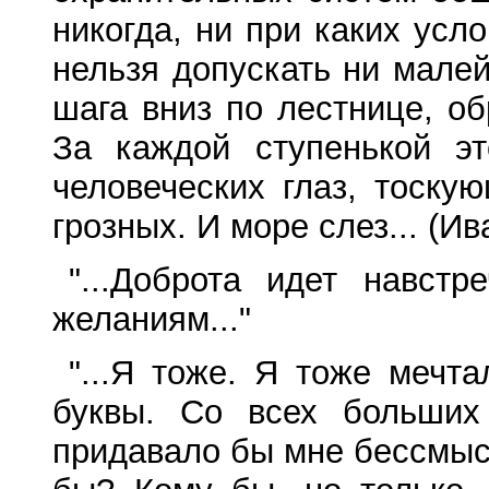
никогда, ни при каких усл
нельзя допускать ни мале
шага вниз по лестнице, о
За каждой ступенькой э
человеческих глаз, тоск
грозных. И море слез... (Ив
"...Доброта идет навст
желаниям..."
"...Я тоже. Я тоже мечт
буквы. Со всех больших
придавало бы мне бессмыс