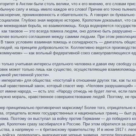
вторитет в Англии были столь велики, что к его мнению, его словам пр
обычную силу и мощь имело каждое его слово! Причем его точно пьянил
асноречие, проникновенность и обаятельность. А говорил он буквально
 социализм. Глубоко зная мировую историю, Кропоткин доказывал, что 
 межвидовая борьба, но взаимопомощь. Когда водворяется государство,
, как таковое — это всегда помеха людям, оно должно быть разрушено —
а почве вольного соглашения между самими людьми. При этом революц
. В таких условиях взаимная помощь и солидарность — двигатель общест
 людей, на принципе добровольности. Коллективно ведется производств
 коммунизм» — как вольный федеративной союз самоуправляющихся един
 только учитывая интересы отдельного человека и давая ему свободу с
ловек может только лишь как существо, осуществляющее взаимопомощь.
умной умственной узости».
 императив» для общества: «поступай в отношении других так, как ты хо
ый нравственный закон, который спасет мир. «Человек разрушающий» 
т имени народа, — есть зло: «Народу отнюдь не будет легче, если палка
нужно мораль, нравственное совершенствование людей. Поэтому, не пр
нер принципиально противоречил марксизму! Более того, отрицательно 
а, отрицатель всяких государственных и национальных границ — был рус
изма. Поэтому он выступал за войну против Германии — до победного к
я, Кропоткин сразу засобирался в Россию. При этом обратился за соде
ьства, а напрямую — к британскому правительству. И в июне 1917 г. ле
 войска, развевались анархические черные знамена, летели брошенные 