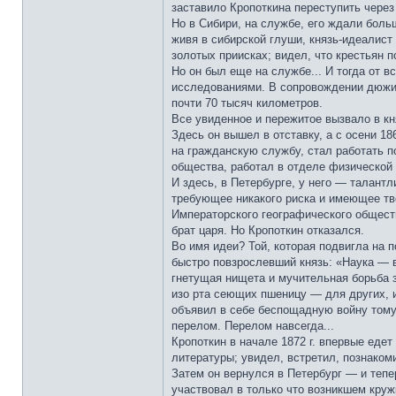
заставило Кропоткина переступить чере
Но в Сибири, на службе, его ждали больш
живя в сибирской глуши, князь-идеалис
золотых приисках; видел, что крестьян 
Но он был еще на службе... И тогда от 
исследованиями. В сопровождении дюжин
почти 70 тысяч километров.
Все увиденное и пережитое вызвало в кн
Здесь он вышел в отставку, а с осени 1
на гражданскую службу, стал работать п
общества, работал в отделе физической
И здесь, в Петербурге, у него — талант
требующее никакого риска и имеющее тв
Императорского географического общест
брат царя. Но Кропоткин отказался.
Во имя идеи? Той, которая подвигла на 
быстро повзрослевший князь: «Наука — ве
гнетущая нищета и мучительная борьба 
изо рта сеющих пшеницу — для других, 
объявил в себе беспощадную войну тому
перелом. Перелом навсегда...
Кропоткин в начале 1872 г. впервые едет
литературы; увидел, встретил, познаком
Затем он вернулся в Петербург — и тепе
участвовал в только что возникшем кру