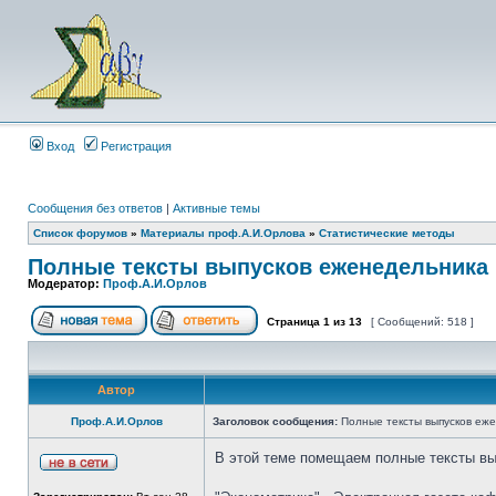
Вход
Регистрация
Сообщения без ответов
|
Активные темы
Список форумов
»
Материалы проф.А.И.Орлова
»
Статистические методы
Полные тексты выпусков еженедельника 
Модератор:
Проф.А.И.Орлов
Страница
1
из
13
[ Сообщений: 518 ]
Автор
Проф.А.И.Орлов
Заголовок сообщения:
Полные тексты выпусков еже
В этой теме помещаем полные тексты вып