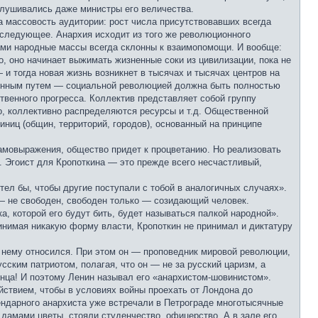
ислушивались даже министры его величества.
а массовость аудитории: рост числа присутствовавших всегда
 следующее. Анархия исходит из того же революционного
сами народные массы всегда склонны к взаимопомощи. И вообще:
 оно начинает выжимать жизненные соки из цивилизации, пока не
 и тогда новая жизнь возникнет в тысячах и тысячах центров на
ионным путем — социальной революцией должна быть полностью
венного прогресса. Коллектив представляет собой группу
о, коллективно распределяются ресурсы и т.д. Общественной
иц (общин, территорий, городов), основанный на принципе
амовыражения, общество придет к процветанию. Но реализовать
 Эгоист для Кропоткина — это прежде всего несчастливый,
тел бы, чтобы другие поступали с тобой в аналогичных случаях».
— не свободен, свободен только — созидающий человек.
, которой его будут бить, будет называться палкой народной».
инимая никакую форму власти, Кропоткин не принимал и диктатуру
к нему относился. При этом он — проповедник мировой революции,
ским патриотом, полагая, что он — не за русский царизм, а
онца! И поэтому Ленин называл его «анархистом-шовинистом».
йствием, чтобы в условиях войны проехать от Лондона до
гендарного анархиста уже встречали в Петрограде многотысячные
дамами цветы, стояли студенчество, офицерство. А в зале его