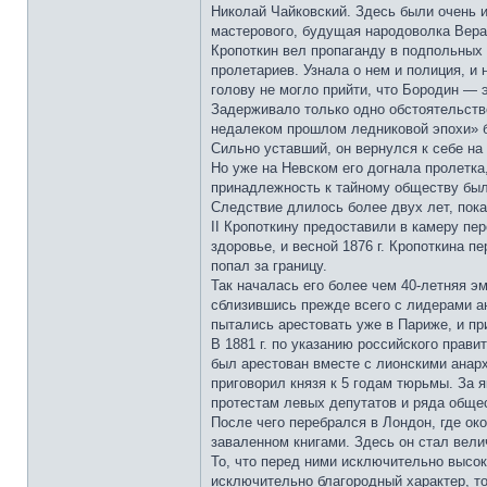
Николай Чайковский. Здесь были очень и
мастерового, будущая народоволка Вера
Кропоткин вел пропаганду в подпольных 
пролетариев. Узнала о нем и полиция, и
голову не могло прийти, что Бородин — 
Задерживало только одно обстоятельств
недалеком прошлом ледниковой эпохи» 
Сильно уставший, он вернулся к себе на
Но уже на Невском его догнала пролетка
принадлежность к тайному обществу был
Следствие длилось более двух лет, пока
II Кропоткину предоставили в камеру пе
здоровье, и весной 1876 г. Кропоткина 
попал за границу.
Так началась его более чем 40-летняя э
сблизившись прежде всего с лидерами ан
пытались арестовать уже в Париже, и пр
В 1881 г. по указанию российского прав
был арестован вместе с лионскими анарх
приговорил князя к 5 годам тюрьмы. За 
протестам левых депутатов и ряда общес
После чего перебрался в Лондон, где око
заваленном книгами. Здесь он стал вел
То, что перед ними исключительно высо
исключительно благородный характер, то