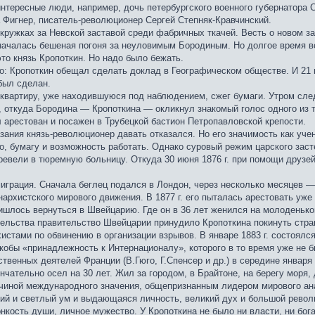
нтересные люди, например, дочь петербургского военного губернатора 
 Фигнер, писатель-революционер Сергей Степняк-Кравчинский.
кружках за Невской заставой среди фабричных ткачей. Весть о новом з
 началась бешеная погоня за неуловимым Бородиным. Но долгое время в
это князь Кропоткин. Но надо было бежать.
о: Кропоткин обещал сделать доклад в Географическом обществе. И 21 
был сделан.
 квартиру, уже находившуюся под наблюдением, сжег бумаги. Утром сле
, откуда Бородина — Кропоткина — окликнул знакомый голос одного из т
 арестован и посажен в Трубецкой бастион Петропавловской крепости.
зания князь-революционер давать отказался. Но его значимость как уч
ро, бумагу и возможность работать. Однако суровый режим царского зас
перевели в тюремную больницу. Откуда 30 июня 1876 г. при помощи друз
миграция. Сначала беглец подался в Лондон, через несколько месяцев 
архистского мирового движения. В 1877 г. его пыталась арестовать уже 
ишлось вернуться в Швейцарию. Где он в 36 лет женился на молоденько
ительства правительство Швейцарии принудило Кропоткина покинуть стра
истами по обвинению в организации взрывов. В январе 1883 г. состоялс
якобы «принадлежность к Интернационалу», которого в то время уже не 
твенных деятелей Франции (В.Гюго, Г.Спенсер и др.) в середине января 
нчательно осел на 30 лет. Жил за городом, в Брайтоне, на берегу моря,
ичиной международного значения, общепризнанным лидером мирового ан
кий и светлый ум и выдающаяся личность, великий дух и большой револ
нкость души, личное мужество. У Кропоткина не было ни власти, ни бога