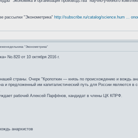
федры "Экономика и организация производства" научно-учебного компле
е рассылки "Эконометрика"
http://subscribe.ru/catalog/science.hum ... on
 еженедельника "Эконометрика"
» No.820 от 10 октября 2016 г.
ашей страны. Очерк "Кропоткин — князь по происхождению и вождь анар
а и предложенный им капиталистический путь для России являются в 
.
суждает рабочий Алексей Парфёнов, кандидат в члены ЦК КПРФ.
вождь анархистов