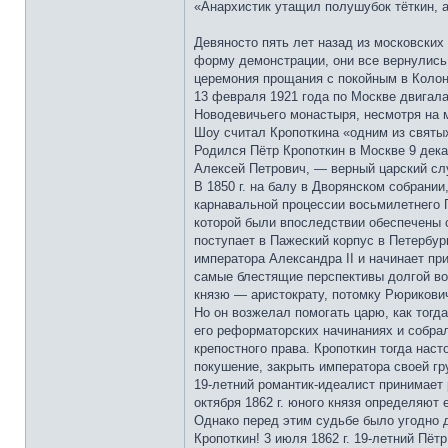
«Анархистик утащил полушубок тёткин, 
Девяносто пять лет назад из московски
форму демонстрации, они все вернулись 
церемония прощания с покойным в Колон
13 февраля 1921 года по Москве двигала
Новодевичьего монастыря, несмотря на м
Шоу считал Кропоткина «одним из святы
Родился Пётр Кропоткин в Москве 9 дека
Алексей Петрович, — верный царский сл
В 1850 г. на балу в Дворянском собрани
карнавальной процессии восьмилетнего 
которой были впоследствии обеспечены с
поступает в Пажеский корпус в Петербур
императора Александра II и начинает пр
самые блестящие перспективы долгой во
князю — аристократу, потомку Рюрикович
Но он возжелал помогать царю, как тогд
его реформаторских начинаниях и собрал
крепостного права. Кропоткин тогда наст
покушение, закрыть императора своей гр
19-летний романтик-идеалист принимает 
октября 1862 г. юного князя определяют 
Однако перед этим судьбе было угодно д
Кропоткин! 3 июля 1862 г. 19-летний Пёт