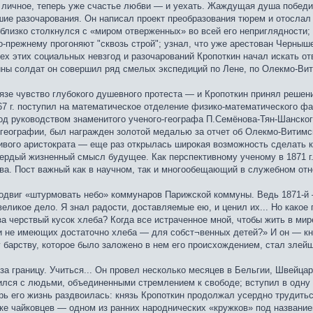
з личное, теперь уже счастье любви — и уехать. Жаждущая душа победи
ие разочарования. Он написал проект преобразования тюрем и отослал в
т близко столкнулся с «миром отверженных» во всей его неприглядност
по-прежнему прогоняют "сквозь строй"; узнал, что уже арестован Черны
всех этих социальных невзгод и разочарований Кропоткин начал искать о
ы солдат он совершил ряд смелых экспедиций по Лене, по Олекмо-Вити
язе чувство глубокого душевного протеста — и Кропоткин принял решени
867 г. поступил на математическое отделение физико-математического ф
од руководством знаменитого ученого-географа П.Семёнова-Тян-Шанского
 географии, был награжден золотой медалью за отчет об Олекмо-Витимс
ливого аристократа — еще раз открылась широкая возможность сделать к
ердый жизненный смысл будущее. Как перспективному ученому в 1871 г.
ва. Пост важный как в научном, так и многообещающий в служебном о
подвиг «штурмовать небо» коммунаров Парижской коммуны. Ведь 1871-й —
ликое дело. Я знал радости, доставляемые ею, и ценил их... Но какое 
за черствый кусок хлеба? Когда все истраченное мной, чтобы жить в м
и не имеющих достаточно хлеба — для собст¬венных детей?» И он — кн
 барству, которое было заложено в нем его происхождением, стал злей
 за границу. Учиться... Он провел несколько месяцев в Бельгии, Швейца
ился с людьми, объединенными стремлением к свободе; вступил в одну 
рь его жизнь раздвоилась: князь Кропоткин продолжал усердно трудить
жке чайковцев — одном из ранних народнических «кружков» под названи