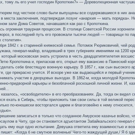
ах, тому ль его учил господин Кропоткин?» — Дореволюционная частушк
х тюрем под честное слово были выпущены все содержавшиеся в них ан
в места заключения, подтверждая лозунг «анархия — мать порядка». Но
ном зале Дома Советов, начавшаяся как раз с Кропоткина.
сь огромная траурная процессия. В столице Советской России хоронили
ороз, в последний путь его провожали тысячи людей — товарищи по пар
х столетия».
бря 1842 г. в старинной княжеской семье. Потомок Рюриковичей, чей ро
ужака, генерал-майор, владевший в трех губерниях имениями на 1200 к
и, который московская знать устроила в честь двадцатипятилетия восшес
Петю Кропоткина и, приласкав его, открыл ему вакансию в Пажеский ко
делать себе блестящую военную карьеру. В 1857 г., как сын высокого 
ге, где прекрасно учится. И вскоре уже как выдающийся и первый учени
инимать участие в дворцовых выходах. В 1862-м, когда молодой Кропотк
енно-придворной карьеры и безоблачной роскошной личной жизни. И, ка
ей...
а казалось, «освободителю» в его преобразованиях. Да, тогда он видел 
ся ехать в Сибирь, чтобы приложить там свои силы в той великой перес
олько по-юношески восторгался царем и благоговейно к нему относился,
удью».
решение записаться в только что созданное Амурское казачье войско, 
есаулом в Читу, где он становится адъютантом Забайкальского генерал-
ать ему еще одно испытание. Девушка ответила ему взаимностью и возн
р пишет: «Когда б не смутное волненье/ Чего-то жаждущей души,/ Я б зд