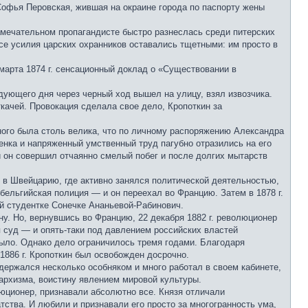
Софья Перовская, жившая на окраине города по паспорту жены
амечательном пропагандисте быстро разнеслась среди питерских
се усилия царских охранников оставались тщетными: им просто в
марта 1874 г. сенсационный доклад о «Существовании в
дующего дня через черный ход вышел на улицу, взял извозчика.
качей. Провокация сделала свое дело, Кропоткин за
еного была столь велика, что по личному распоряжению Александра
тенка и напряженный умственный труд пагубно отразились на его
ей он совершил отчаянно смелый побег и после долгих мытарств
— в Швейцарию, где активно занялся политической деятельностью,
бельгийская полиция — и он переехал во Францию. Затем в 1878 г.
й студентке Сонечке Ананьевой-Рабинович.
ну. Но, вернувшись во Францию, 22 декабря 1882 г. революционер
я суд — и опять-таки под давлением российских властей
было. Однако дело ограничилось тремя годами. Благодаря
1886 г. Кропоткин был освобожден досрочно.
 держался несколько особняком и много работал в своем кабинете,
архизма, воистину явлением мировой культуры.
юционер, признавали абсолютно все. Князя отличали
тства. И любили и признавали его просто за многогранность ума,