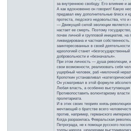
за внутреннюю свободу. Его влияние и а
А как вдохновенно он говорил! Какую не
придавал ему дополнительные блеск и кр
протеста, людского недовольства, что и
— Движущей силой эволюции является не
настает ее смерть. Поэтому государство
почве личной и групповой инициатив, н
ликвидирована и частная собственность
заинтересованных в своей деятельности
идеологией станет «безгосударственный
добровольности и «безначалья».
При этом личность — душа революции, и
свои возможности, реализовать себя че
ущербный человек, раб «мелочной нераз
Кропоткин устанавливал «категорический
Он усматривал в этой формуле абсолютн
Любая власть, а особенно выступающая о
Противопоставить волюнтаризму власти 
пролетариата.
И в этих своих теориях князь-революцио
мечтающий о братстве всего человечеств
против, например, германского империал
Когда разразилась Февральская революци
Петрограда, не к помощи русского посол
толпы народа, шпалерами выстраивались