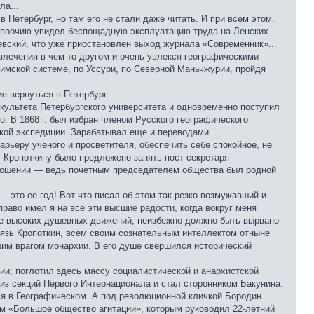
ла...
 Петербург, но там его не стали даже читать. И при всем этом,
и; воочию увидел беспощадную эксплуатацию труда на Ленских
шевский, что уже приостановлен выход журнала «Современник»...
твлечения в чем-то другом и очень увлекся географическими
мской системе, по Уссури, по Северной Маньчжурии, пройдя
е вернуться в Петербург.
акультета Петербургского университета и одновременно поступил
. В 1868 г. был избран членом Русского географического
кой экспедиции. Зарабатывал еще и переводами.
арьеру ученого и просветителя, обеспечить себе спокойное, не
 Кропоткину было предложено занять пост секретаря
тношении — ведь почетным председателем общества был родной
 это ее год! Вот что писал об этом так резко возмужавший и
право имел я на все эти высшие радости, когда вокруг меня
ире высоких душевных движений, неизбежно должно быть вырвано
язь Кропоткин, всем своим сознательным интеллектом отныне
шим врагом монархии. В его душе свершился исторический
рии; поглотил здесь массу социалистической и анархистской
из секций Первого Интернационала и стал сторонником Бакунина.
ся в Географическом. А под революционной кличкой Бородин
ем «Большое общество агитации», которым руководил 22-летний