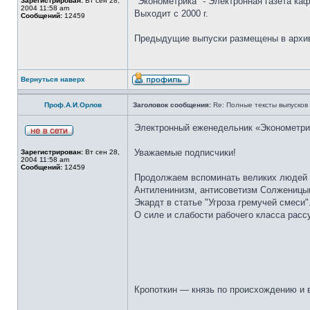
"Эконометрика" - Электронная газета ка
Зарегистрирован:
Вт сен 28,
2004 11:58 am
Выходит с 2000 г.
Сообщений:
12459
Предыдущие выпуски размещены в архив
Вернуться наверх
Проф.А.И.Орлов
Заголовок сообщения:
Re: Полные тексты выпусков
Электронный еженедельник «Эконометрика
Уважаемые подписчики!
Зарегистрирован:
Вт сен 28,
2004 11:58 am
Сообщений:
12459
Продолжаем вспоминать великих людей н
Антиленинизм, антисоветизм Солженицын
Экардт в статье "Угроза гремучей смеси"
О силе и слабости рабочего класса рас
Кропоткин — князь по происхождению и 