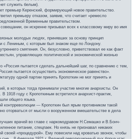
нет служить белым).
едет премьер Керенский, формирующий новое правительство.
ветил премьеру отказом, заявив, что считает «ремесло
, предложенной Временным правительством.
 совещании, он искренне призывал всех к классовому миру во имя
звязных молодых людях, принявших за основу принцип
и с Лениным, с которым был знаком еще по Лондону.
утреннего смятения. Он, безусловно, приветствовал ее как факт
рестьян, управляющих политической и экономической жизнью
то «Россия пытается сделать дальнейший шаг, по сравнению с тем,
 Россия пытается осуществить экономическое равенство».
ктатуру одной партии принять Кропоткин не мог принять и
ний, в которых тогда принимали участие многие анархисты. Он
. В 1918 году с Кропоткиным встретился анархист-практик,
ашли общего языка.
кой контрреволюции — Кропоткин был ярым противником такой
енно оторваться от мысли о вооруженном вмешательстве в дела
 лучших врачей во главе с наркомздравом Н.Семашко и В.Бонч-
ленное питание, спецпаек. Но князь не признавал никаких
той своей «процедурой». Ему повесили над кроватью звонок, чтобы
о сне... 8 февраля 1921 г. Великий революционный дух борца угас.