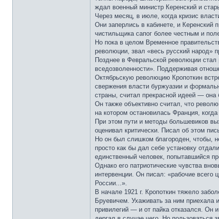
ждал военный министр Керенский и стары
Через месяц, в июле, когда кризис влас
Они заперлись в кабинете, и Керенский 
чистильщика сапог более честным и пол
Но пока в целом Временное правительств
революции, звал «весь русский народ» п
Позднее в Февральской революции стал 
вседозволенности». Поддерживая отноше
Октябрьскую революцию Кропоткин встрет
свержения власти буржуазии и формальн
страны, считал прекрасной идеей — она 
Он также объективно считал, что револю
на котором остановилась Франция, когд
При этом пути и методы большевиков выз
оценивал критически. Писал об этом пис
Но он был слишком благороден, чтобы, н
просто как бы дал себе установку отдал
единственный человек, попытавшийся пре
Однако его патриотические чувства внов
интервенции. Он писал: «рабочие всего 
России...».
В начале 1921 г. Кропоткин тяжело забо
Бруевичем. Ухаживать за ним приехала и
привилегий — и от пайка отказался. Он 
дергал в случае чего. Но пользоваться з