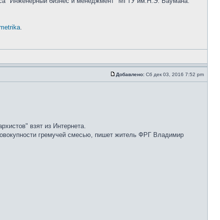
кса "Инженерный бизнес и менеджмент" МГТУ им.Н.Э. Баумана.
ometrika
.
Добавлено:
Сб дек 03, 2016 7:52 pm
хистов" взят из Интернета.
совокупности гремучей смесью, пишет житель ФРГ Владимир