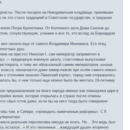
а.
архисты. После похорон на Новодевичьем кладбище, принявших
 не это стало традицией в Советском государстве, а траурная
 князя Петра Кропоткина. От Колонного зала Дома Союзов до
тии, сочувствующие, ученики и все те, кто вслед за Бернардом
д вел начало еще от самого Владимира Мономаха. Его отец,
репостных душ.
твия на престол Николая I, сам император заприметил в
рпус — придворную военную школу, счастливые выпускники
аристократа, к тому же обласканный самим императором, юноша
к класса, назначается даже камер-пажом при особе самого нового
ин с отличием окончил Пажеский корпус, перед ним открывались
залось бы, о чем только еще можно было бы мечтать 19-летнему
свое предназначение на благо народа именно как помощника царя в
тройке жизни, которая открылась в стране после отмены
 что «был готов даже, если бы на него тогда было совершено
чтобы там, в Сибири, «проводить намеченные реформы». С 8
губернатора.
икла реальная перспектива никуда не ехать. Но... Это ведь был
есь остался...» И это «волненье ...жаждущей души» вторично