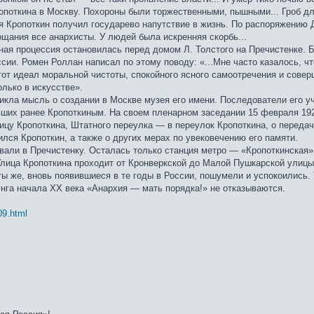
ропоткина в Москву. Похороны были торжественными, пышными... Гроб 
тя Кропоткин получил государево напутствие в жизнь. По распоряжению 
щания все анархисты. У людей была искренняя скорбь...
ая процессия остановилась перед домом Л. Толстого на Пречистенке. Бы
сии. Ромен Роллан написал по этому поводу: «...Мне часто казалось, чт
тот идеал моральной чистоты, спокойного ясного самоотречения и сове
олько в искусстве».
никла мысль о создании в Москве музея его имени. Последователи его 
вших ранее Кропоткиным. На своем пленарном заседании 15 февраля 192
цу Кропоткина, Штатного переулка — в переулок Кропоткина, о передач
лся Кропоткин, а также о других мерах по увековечению его памяти.
овали в Пречистенку. Осталась только станция метро — «Кропоткинская
лица Кропоткина проходит от Кронверкской до Малой Пушкарской улицы,
ы же, вновь появившиеся в те годы в России, пошумели и успокоились. 
нга начала ХХ века «Анархия — мать порядка!» не отказываются.
09.html