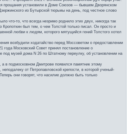
для прощания установили в Доме Союзов — бывшем Дворянском
Дзержинского из Бутырской тюрьмы на день, под честное слово
ло что-то, что всегда незримо роднило этих двух, никогда так
о Кропоткин был тем, о чем Толстой только писал. Он просто и
ршенной любви к людям, которого мятущийся гений Толстого хотел
учения возбудили ходатайство перед Моссоветом о предоставлении
1 года Московский Совет принял постановление о
е под музей дома N 26 по Штатному переулку, об установлении на
», а в подмосковном Дмитрове появился памятник этому
 неподалеку от Петропавловской крепости, в которой ученый-
Теперь они говорят, что насилие должно быть только