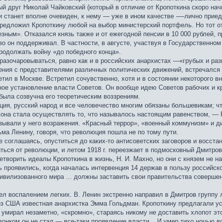
й друг Николай Чайковский (который в отличие от Кропоткина скоро нач
ти станет вполне очевиден, к нему — уже в ином качестве -—лично при
предложил Кропоткину любой на выбор министерский портфель. Но тот от
езным». Отказался князь также и от ежегодной пенсии в 10 000 рублей
о он поддерживал. В частности, в августе, участвуя в Государственном
родолжать войну «до победного конца».
разочаровываться, равно как и в российских анархистах —«грубых и ра
ния с представителями различных политических движений, встречался 
ил в Москве. Встретил сочувственно, хотя и в состоянии некоторого вн
ое установление власти Советов. Он вообще идею Советов рабочих и к
была созвучна его теоретическим воззрениям.
ция, русский народ и все человечество многим обязаны большевикам; ч
а она стала осуществлять то, что называлось настоящим равенством, —
ывали у него возражения. «Красный террор», «военный коммунизм» и ди
ьма Ленину, говоря, что революция пошла не по тому пути.
е соглашаясь, опуститься до каких-то антисоветских заговоров и восста
иться от революции, и летом 1918 г. переезжает в подмосковный Дмитров
творить идеалы Кропоткина в жизнь, Н. И. Махно, но они с князем не н
ь проявились, когда началась интервенция 14 держав в пользу российс
цивилизованного мира ... должны заставить свои правительства соверш
лел воспалением легких. В. Ленин экстренно направил в Дмитров группу
з США известная анархистка Эмма Гольдман. Кропоткину предлагали уси
и умирал незаметно, «скромно», стараясь никому не доставить хлопот э
вонком он не стал — все-таки проявление власти... И умер тихо ночью в