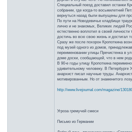
Специальный поезд доставил останки К
собрании, где когда-то восьмилетний Пе
вернуться назад были выпущены для про
По пути на Новодевичье кладбище траурн
лично и не знакомых, Великих людей Рос
естественно воплотил в своей личности 
достичь во всю свою жизнь и достигал т
Сразу же после похорон Кропоткина воз
под музей одного из домов, принадлежа
переименовании улицы Пречистенка в ули
доме доски, сообщающей, что в нем роди
В 90-е годы улицу Кропоткина переимен
удивительному человеку. В Петербурге У
анархист писал научные труды. Анархист
мотивированным. Но от знаменитого лозу
http://www.livejournal.com/magazine/13018
Угроза гремучей смеси
Письмо из Германии