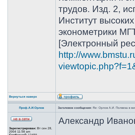
трудов. Изд. 2, исп
Институт высоких
эконометрики МГТУ
[Электронный рес
http://www.bmstu.r
viewtopic.php?f=1
Вернуться наверх
Проф.А.И.Орлов
Заголовок сообщения:
Re: Орлов А.И. Полвека в ми
Александр Иван
Зарегистрирован:
Вт сен 28,
2004 11:58 am
Сообщений:
12459