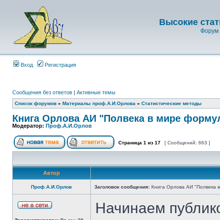
Высокие стат
Форум 
Вход
Регистрация
Сообщения без ответов
|
Активные темы
Список форумов
»
Материалы проф.А.И.Орлова
»
Статистические методы
Книга Орлова АИ "Полвека в мире форму
Модератор:
Проф.А.И.Орлов
Страница
1
из
17
[ Сообщений: 663 ]
Автор
Проф.А.И.Орлов
Заголовок сообщения:
Книга Орлова АИ "Полвека 
Начинаем публико