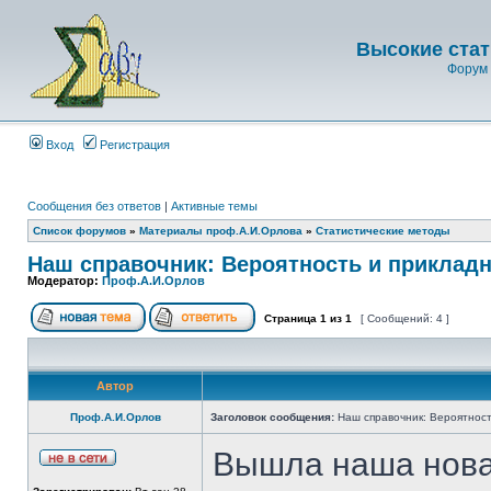
Высокие стат
Форум 
Вход
Регистрация
Сообщения без ответов
|
Активные темы
Список форумов
»
Материалы проф.А.И.Орлова
»
Статистические методы
Наш справочник: Вероятность и прикладн
Модератор:
Проф.А.И.Орлов
Страница
1
из
1
[ Сообщений: 4 ]
Автор
Проф.А.И.Орлов
Заголовок сообщения:
Наш справочник: Вероятност
Вышла наша новая