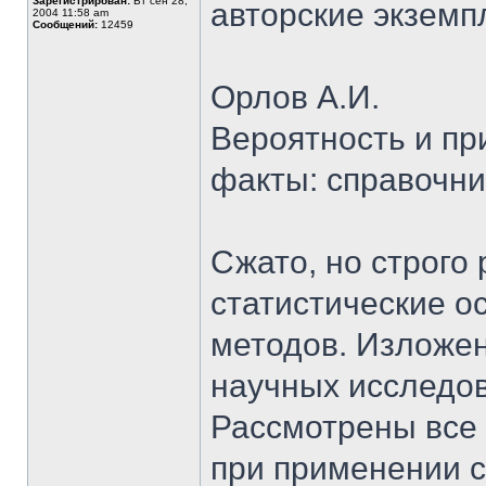
Зарегистрирован:
Вт сен 28,
авторские экземп
2004 11:58 am
Сообщений:
12459
Орлов А.И.
Вероятность и пр
факты: справочник
Сжато, но строго
статистические о
методов. Изложен
научных исследов
Рассмотрены все
при применении 