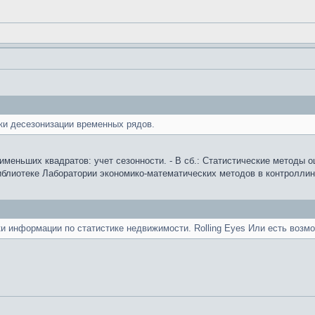
ки десезонизации временных рядов.
еньших квадратов: учет сезонности. - В сб.: Статистические методы оце
- Библиотеке Лаборатории экономико-математических методов в контролли
ки информации по статистике недвижимости. Rolling Eyes Или есть возм