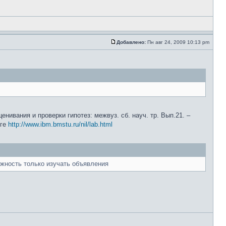
Добавлено:
Пн авг 24, 2009 10:13 pm
нивания и проверки гипотез: межвуз. сб. науч. тр. Вып.21. –
нге
http://www.ibm.bmstu.ru/nil/lab.html
ожность только изучать объявления