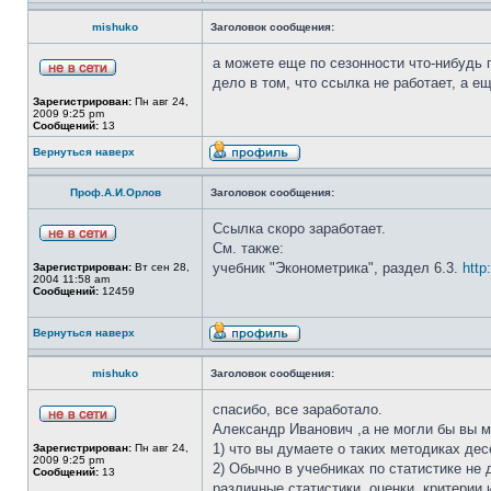
mishuko
Заголовок сообщения:
а можете еще по сезонности что-нибудь 
дело в том, что ссылка не работает, а е
Зарегистрирован:
Пн авг 24,
2009 9:25 pm
Сообщений:
13
Вернуться наверх
Проф.А.И.Орлов
Заголовок сообщения:
Ссылка скоро заработает.
См. также:
учебник "Эконометрика", раздел 6.3.
http
Зарегистрирован:
Вт сен 28,
2004 11:58 am
Сообщений:
12459
Вернуться наверх
mishuko
Заголовок сообщения:
спасибо, все заработало.
Александр Иванович ,а не могли бы вы м
1) что вы думаете о таких методиках де
Зарегистрирован:
Пн авг 24,
2009 9:25 pm
2) Обычно в учебниках по статистике не
Сообщений:
13
различные статистики, оценки ,критерии 