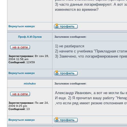
3) часто данные логарифмируют. А вот з
изменяются во времени?
Вернуться наверх
Проф.А.И.Орлов
Заголовок сообщения:
1) не разбирался
2) начните с учебника "Прикладная стат
3) Замечено, что логарифмирование при
Зарегистрирован:
Вт сен 28,
2004 11:58 am
Сообщений:
12459
Вернуться наверх
mishuko
Заголовок сообщения:
Александр Иванович, а вот не могли бы
И еще. 2) Я прочитал вашу работу "Непа
,что если ряд имеет резкие отклонения о
Зарегистрирован:
Пн авг 24,
2009 9:25 pm
Сообщений:
13
Вернуться наверх