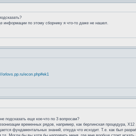
подсказать?
ще информации по этому сборнику я что-то даже не нашел.
://orlovs.pp.ru/econ.php#ek1
не подсказать еще кое-что по 3 вопросам?
сезонизации временных рядов, например, как берлинская процедура, X12
 дается фундаментальных знаний, откуда что исходит. Т.е. как был разр
и тд. Могли бы вы хотя бы направить меня, где мне вообще стоит искать