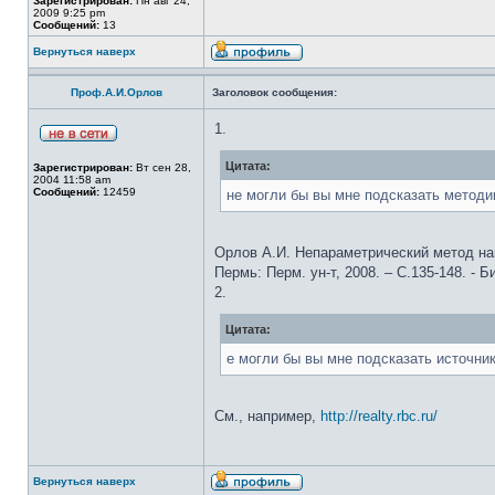
Зарегистрирован:
Пн авг 24,
2009 9:25 pm
Сообщений:
13
Вернуться наверх
Проф.А.И.Орлов
Заголовок сообщения:
1.
Цитата:
Зарегистрирован:
Вт сен 28,
2004 11:58 am
Сообщений:
12459
не могли бы вы мне подсказать методи
Орлов А.И. Непараметрический метод наим
Пермь: Перм. ун-т, 2008. – С.135-148. 
2.
Цитата:
е могли бы вы мне подсказать источни
См., например,
http://realty.rbc.ru/
Вернуться наверх