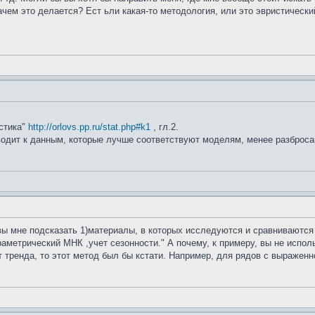
ачем это делается? Ест ьли какая-то методология, или это эвристическ
истика"
http://orlovs.pp.ru/stat.php#k1
, гл.2.
водит к данным, которые лучше соответствуют моделям, менее разброса
 вы мне подсказать 1)материалы, в которых исследуются и сравниваютс
раметрический МНК ,учет сезонности." А почему, к примеру, вы не исп
т тренда, то этот метод был бы кстати. Например, для рядов с выражен