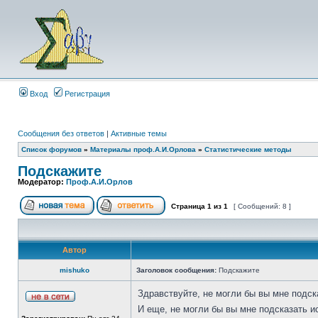
Вход
Регистрация
Сообщения без ответов
|
Активные темы
Список форумов
»
Материалы проф.А.И.Орлова
»
Статистические методы
Подскажите
Модератор:
Проф.А.И.Орлов
Страница
1
из
1
[ Сообщений: 8 ]
Автор
mishuko
Заголовок сообщения:
Подскажите
Здравствуйте, не могли бы вы мне подс
И еще, не могли бы вы мне подсказать 