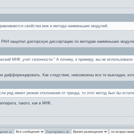
сравниваются свойства мнк и метода наименьших модулей.
 РАН защитил докторскую диссертацию по методам наименьших модуле
еский МНК ,учет сезонности." А почему, к примеру, вы не использовал
зя дифференцировать. Как следствие, невозможны все те выкладки, ко
сли ряд имеет резкие отклонения от тренда, то этот метод был бы кстат
ппарата, такого, как в МНК.
щения за:
Сортировать по: