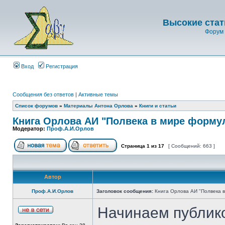
Высокие стат
Форум 
Вход
Регистрация
Сообщения без ответов
|
Активные темы
Список форумов
»
Материалы Антона Орлова
»
Книги и статьи
Книга Орлова АИ "Полвека в мире форму
Модератор:
Проф.А.И.Орлов
Страница
1
из
17
[ Сообщений: 663 ]
Автор
Проф.А.И.Орлов
Заголовок сообщения:
Книга Орлова АИ "Полвека 
Начинаем публико