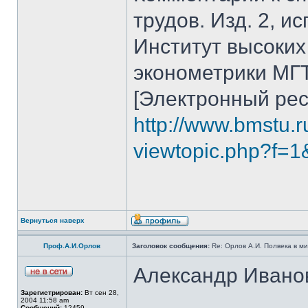
трудов. Изд. 2, исп
Институт высоких
эконометрики МГТУ
[Электронный рес
http://www.bmstu.r
viewtopic.php?f=1
Вернуться наверх
Проф.А.И.Орлов
Заголовок сообщения:
Re: Орлов А.И. Полвека в ми
Александр Иван
Зарегистрирован:
Вт сен 28,
2004 11:58 am
Сообщений:
12459