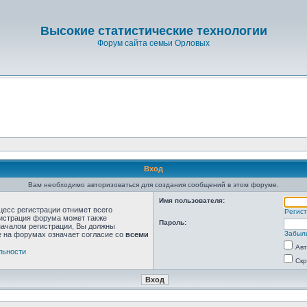
Высокие статистические технологии
Форум сайта семьи Орловых
Вход
Вам необходимо авторизоваться для создания сообщений в этом форуме.
Имя пользователя:
цесс регистрации отнимет всего
Регис
нистрация форума может также
Пароль:
началом регистрации, Вы должны
Забыл
е на форумах означает согласие со
всеми
Авт
льности
Скр