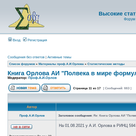
Высокие стат
Форум 
Вход
Регистрация
Сообщения без ответов
|
Активные темы
Список форумов
»
Материалы проф.А.И.Орлова
»
Статистические методы
Книга Орлова АИ "Полвека в мире форму
Модератор:
Проф.А.И.Орлов
Страница
11
из
17
[ Сообщений: 663 ]
Автор
Проф.А.И.Орлов
Заголовок сообщения:
Re: Книга Орлова АИ "Полве
На 01.08.2021 у А.И. Орлова в РИНЦ 594