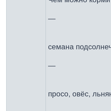
—
семана подсолнеч
—
просо, овёс, льня