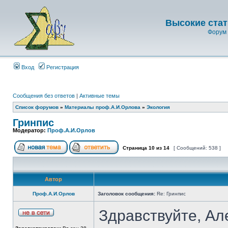
Высокие стат
Форум 
Вход
Регистрация
Сообщения без ответов
|
Активные темы
Список форумов
»
Материалы проф.А.И.Орлова
»
Экология
Гринпис
Модератор:
Проф.А.И.Орлов
Страница
10
из
14
[ Сообщений: 538 ]
Автор
Проф.А.И.Орлов
Заголовок сообщения:
Re: Гринпис
Здравствуйте, Ал