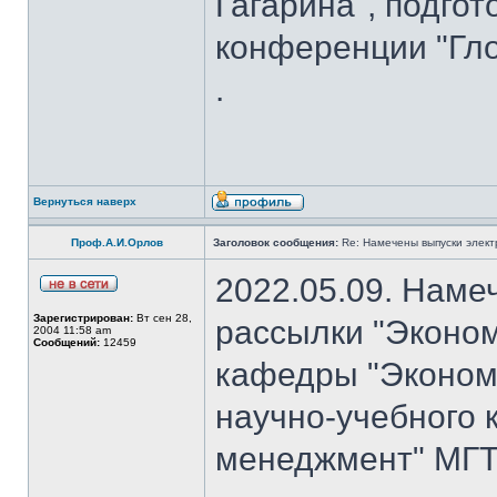
Гагарина", подго
конференции "Гло
.
Вернуться наверх
Проф.А.И.Орлов
Заголовок сообщения:
Re: Намечены выпуски элект
2022.05.09. Наме
Зарегистрирован:
Вт сен 28,
рассылки "Эконом
2004 11:58 am
Сообщений:
12459
кафедры "Экономи
научно-учебного 
менеджмент" МГТУ