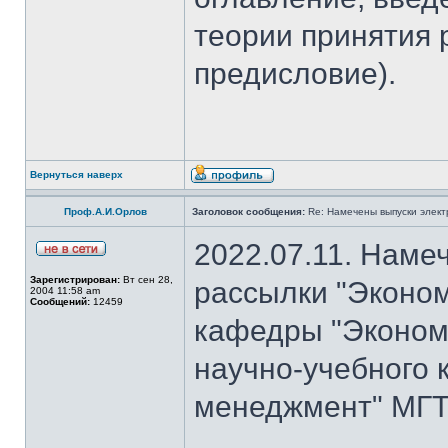
теории принятия 
предисловие).
Вернуться наверх
Проф.А.И.Орлов
Заголовок сообщения:
Re: Намечены выпуски элект
2022.07.11. Наме
Зарегистрирован:
Вт сен 28,
рассылки "Эконом
2004 11:58 am
Сообщений:
12459
кафедры "Экономи
научно-учебного 
менеджмент" МГТУ