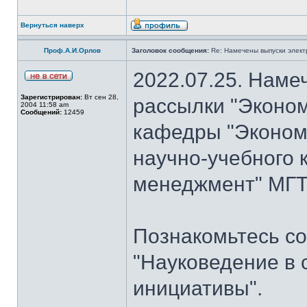
Вернуться наверх
Проф.А.И.Орлов
Заголовок сообщения:
Re: Намечены выпуски элект
2022.07.25. Наме
Зарегистрирован:
Вт сен 28,
рассылки "Эконом
2004 11:58 am
Сообщений:
12459
кафедры "Экономи
научно-учебного 
менеджмент" МГТУ
Познакомьтесь со
"Науковедение в 
инициативы".