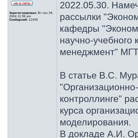
2022.05.30. Наме
Зарегистрирован:
Вт сен 28,
рассылки "Эконом
2004 11:58 am
Сообщений:
12459
кафедры "Экономи
научно-учебного 
менеджмент" МГТУ
В статье В.С. Му
"Организационно
контроллинге" ра
курса организаци
моделирования.
В докладе А.И. О