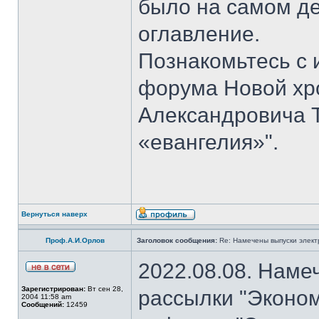
было на самом де
оглавление.
Познакомьтесь с 
форума Новой хр
Александровича 
«евангелия»".
Вернуться наверх
Проф.А.И.Орлов
Заголовок сообщения:
Re: Намечены выпуски элект
2022.08.08. Наме
Зарегистрирован:
Вт сен 28,
рассылки "Эконом
2004 11:58 am
Сообщений:
12459