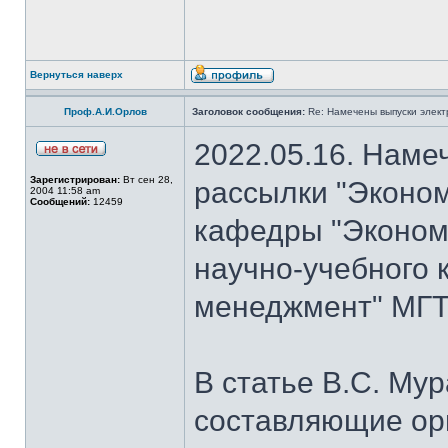
Вернуться наверх
Проф.А.И.Орлов
Заголовок сообщения:
Re: Намечены выпуски элект
2022.05.16. Наме
Зарегистрирован:
Вт сен 28,
рассылки "Эконом
2004 11:58 am
Сообщений:
12459
кафедры "Экономи
научно-учебного 
менеджмент" МГТУ
В статье В.С. Му
составляющие ор