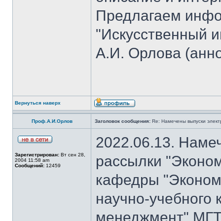
Предлагаем инфо
"Искусственный и
А.И. Орлова (анн
Вернуться наверх
Проф.А.И.Орлов
Заголовок сообщения:
Re: Намечены выпуски элект
2022.06.13. Наме
Зарегистрирован:
Вт сен 28,
рассылки "Эконом
2004 11:58 am
Сообщений:
12459
кафедры "Экономи
научно-учебного 
менеджмент" МГТУ