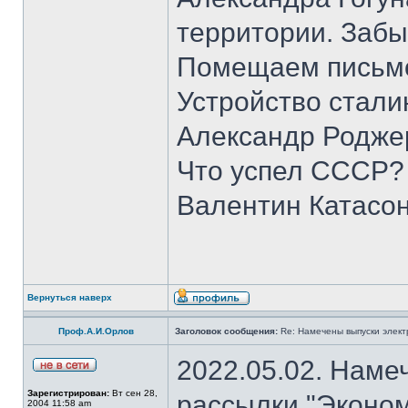
территории. Забы
Помещаем письмо
Устройство стали
Александр Родже
Что успел СССР?
Валентин Катасон
Вернуться наверх
Проф.А.И.Орлов
Заголовок сообщения:
Re: Намечены выпуски элект
2022.05.02. Наме
Зарегистрирован:
Вт сен 28,
рассылки "Эконом
2004 11:58 am