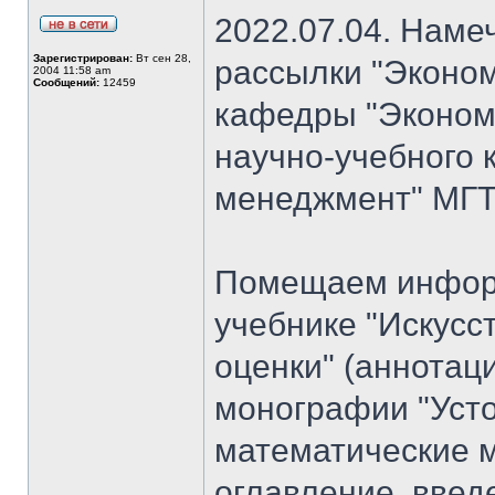
2022.07.04. Наме
Зарегистрирован:
Вт сен 28,
рассылки "Эконом
2004 11:58 am
Сообщений:
12459
кафедры "Экономи
научно-учебного 
менеджмент" МГТУ
Помещаем информ
учебнике "Искусс
оценки" (аннотац
монографии "Уст
математические м
оглавление, введ