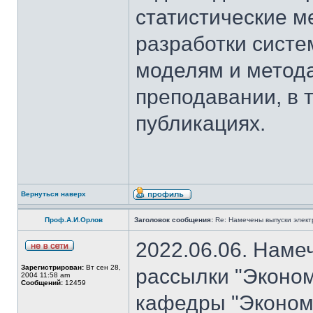
статистические м
разработки систе
моделям и метода
преподавании, в 
публикациях.
Вернуться наверх
Проф.А.И.Орлов
Заголовок сообщения:
Re: Намечены выпуски элект
2022.06.06. Наме
Зарегистрирован:
Вт сен 28,
рассылки "Эконом
2004 11:58 am
Сообщений:
12459
кафедры "Экономи