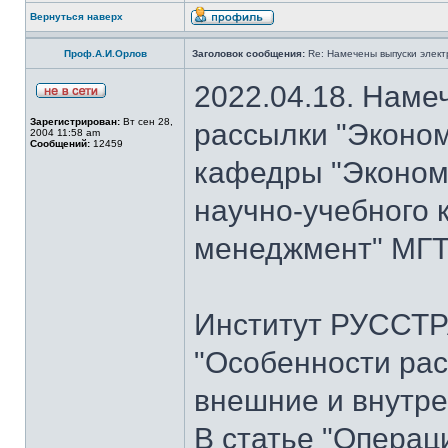
Вернуться наверх
Проф.А.И.Орлов
Заголовок сообщения:
Re: Намечены выпуски элект
2022.04.18. Наме
Зарегистрирован:
Вт сен 28,
рассылки "Эконом
2004 11:58 am
Сообщений:
12459
кафедры "Экономи
научно-учебного 
менеджмент" МГТУ
Институт РУССТР
"Особенности рас
внешние и внутре
В статье "Операц