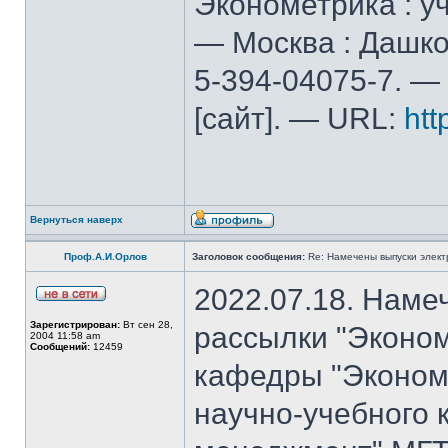
Эконометрика : уч
— Москва : Дашков
5-394-04075-7. — 
[сайт]. — URL:
htt
Вернуться наверх
Проф.А.И.Орлов
Заголовок сообщения:
Re: Намечены выпуски элект
2022.07.18. Наме
Зарегистрирован:
Вт сен 28,
рассылки "Эконом
2004 11:58 am
Сообщений:
12459
кафедры "Экономи
научно-учебного 