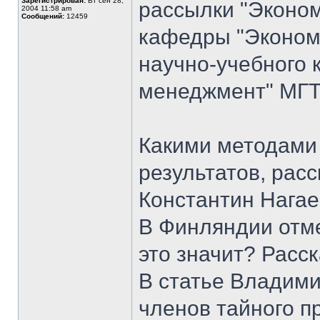
Зарегистрирован:
Вт сен 28,
рассылки "Эконом
2004 11:58 am
Сообщений:
12459
кафедры "Экономи
научно-учебного 
менеджмент" МГТУ
Какими методами
результатов, рас
Константин Нагае
В Финляндии отм
это значит? Расс
В статье Владим
членов тайного пр