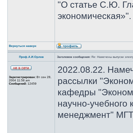
"О статье С.Ю. Г
экономическая»".
Вернуться наверх
Проф.А.И.Орлов
Заголовок сообщения:
Re: Намечены выпуски элект
2022.08.22. Наме
Зарегистрирован:
Вт сен 28,
рассылки "Эконом
2004 11:58 am
Сообщений:
12459
кафедры "Экономи
научно-учебного 
менеджмент" МГТУ