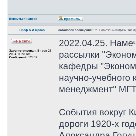
Вернуться наверх
Проф.А.И.Орлов
Заголовок сообщения:
Re: Намечены выпуски элект
2022.04.25. Наме
Зарегистрирован:
Вт сен 28,
рассылки "Эконом
2004 11:58 am
Сообщений:
12459
кафедры "Экономи
научно-учебного 
менеджмент" МГТУ
События вокруг К
дороги 1920-х го
Александра Гогун