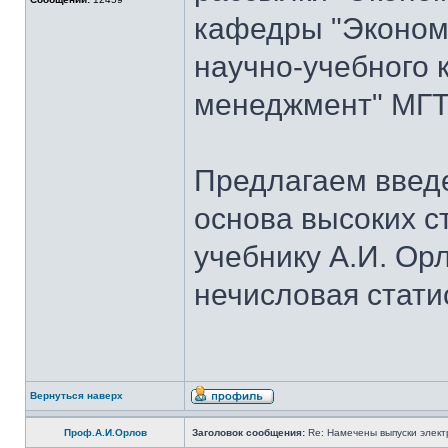
кафедры "Экономи
научно-учебного 
менеджмент" МГТУ
Предлагаем введе
основа высоких с
учебнику А.И. Ор
нечисловая стати
Вернуться наверх
Проф.А.И.Орлов
Заголовок сообщения:
Re: Намечены выпуски элект