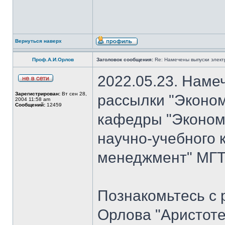
Вернуться наверх
Проф.А.И.Орлов
Заголовок сообщения:
Re: Намечены выпуски элект
2022.05.23. Наме
Зарегистрирован:
Вт сен 28,
рассылки "Эконом
2004 11:58 am
Сообщений:
12459
кафедры "Экономи
научно-учебного 
менеджмент" МГТУ
Познакомьтесь с
Орлова "Аристоте