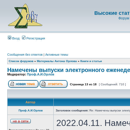
Высокие стат
Форум 
Вход
Регистрация
Сообщения без ответов
|
Активные темы
Список форумов
»
Материалы Антона Орлова
»
Книги и статьи
Намечены выпуски электронного еженеде
Модератор:
Проф.А.И.Орлов
Страница
13
из
18
[ Сообщений: 710 ]
Автор
Проф.А.И.Орлов
Заголовок сообщения:
Re: Намечены выпуски элект
2022.04.11. Наме