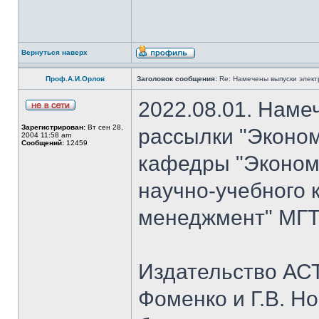
Вернуться наверх
Проф.А.И.Орлов
Заголовок сообщения:
Re: Намечены выпуски элект
2022.08.01. Наме
Зарегистрирован:
Вт сен 28,
рассылки "Эконом
2004 11:58 am
Сообщений:
12459
кафедры "Экономи
научно-учебного 
менеджмент" МГТУ
Издательство АСТ
Фоменко и Г.В. Но