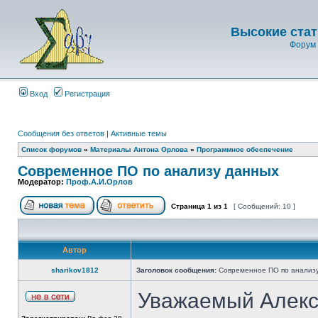
Высокие стат
Форум 
Вход
Регистрация
Сообщения без ответов
|
Активные темы
Список форумов
»
Материалы Антона Орлова
»
Программное обеспечение
Современное ПО по анализу данных
Модератор:
Проф.А.И.Орлов
Страница
1
из
1
[ Сообщений: 10 ]
Автор
sharikov1812
Заголовок сообщения:
Современное ПО по анализ
Уважаемый Алекс