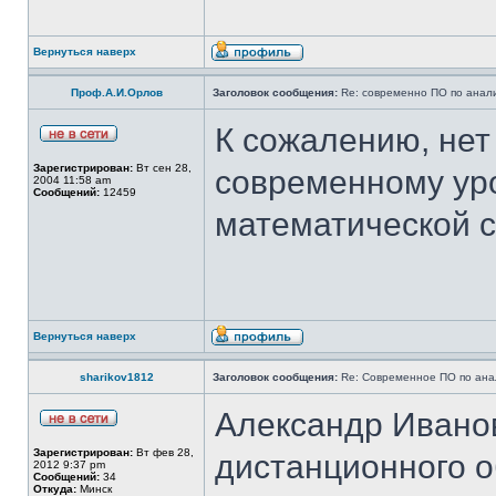
Вернуться наверх
Проф.А.И.Орлов
Заголовок сообщения:
Re: современно ПО по анал
К сожалению, нет
Зарегистрирован:
Вт сен 28,
современному ур
2004 11:58 am
Сообщений:
12459
математической с
Вернуться наверх
sharikov1812
Заголовок сообщения:
Re: Современное ПО по ана
Александр Иванов
Зарегистрирован:
Вт фев 28,
дистанционного о
2012 9:37 pm
Сообщений:
34
Откуда:
Минск