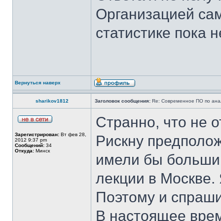
Организацией сам
статистике пока 
Вернуться наверх
sharikov1812
Заголовок сообщения:
Re: Современное ПО по ана
Странно, что не о
Зарегистрирован:
Вт фев 28,
Рискну предполож
2012 9:37 pm
Сообщений:
34
Откуда:
Минск
имели бы больший
лекции в Москве.
Поэтому и спраши
В настоящее вре