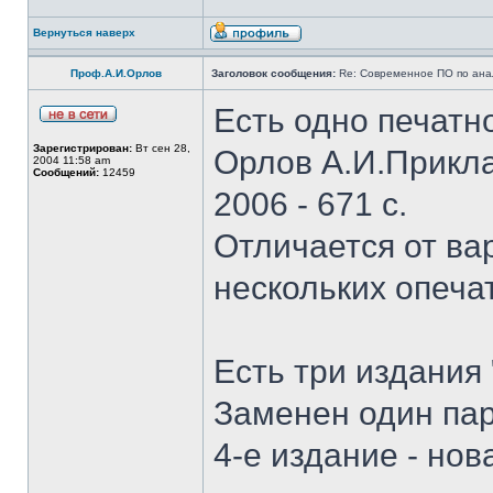
Вернуться наверх
Проф.А.И.Орлов
Заголовок сообщения:
Re: Современное ПО по ана
Есть одно печатн
Зарегистрирован:
Вт сен 28,
Орлов А.И.Прикла
2004 11:58 am
Сообщений:
12459
2006 - 671 с.
Отличается от ва
нескольких опечат
Есть три издания 
Заменен один пар
4-е издание - нов