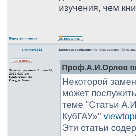
изучения, чем кни
Вернуться наверх
sharikov1812
Заголовок сообщения:
Re: Современное ПО по ана
Проф.А.И.Орлов пи
Зарегистрирован:
Вт фев 28,
2012 9:37 pm
Сообщений:
34
Некоторой замен
Откуда:
Минск
может послужить
теме "Статьи А.
КубГАУ»"
viewtop
Эти статьи соде