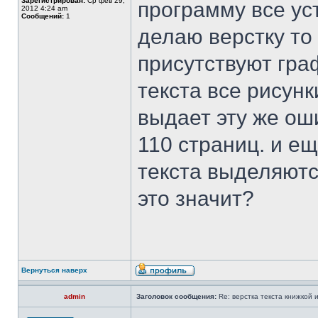
Зарегистрирован:
Ср фев 29,
программу все ус
2012 4:24 am
Сообщений:
1
делаю верстку то 
присутствуют гра
текста все рисунк
выдает эту же оши
110 страниц. и е
текста выделяютс
это значит?
Вернуться наверх
admin
Заголовок сообщения:
Re: верстка текста книжкой и