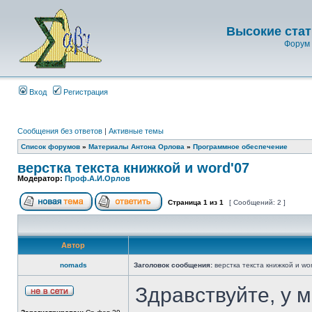
Высокие стат
Форум 
Вход
Регистрация
Сообщения без ответов
|
Активные темы
Список форумов
»
Материалы Антона Орлова
»
Программное обеспечение
верстка текста книжкой и word'07
Модератор:
Проф.А.И.Орлов
Страница
1
из
1
[ Сообщений: 2 ]
Автор
nomads
Заголовок сообщения:
верстка текста книжкой и wo
Здравствуйте, у 