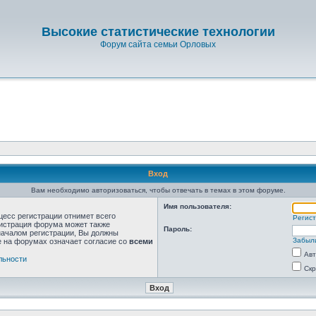
Высокие статистические технологии
Форум сайта семьи Орловых
Вход
Вам необходимо авторизоваться, чтобы отвечать в темах в этом форуме.
Имя пользователя:
цесс регистрации отнимет всего
Регис
нистрация форума может также
Пароль:
началом регистрации, Вы должны
Забыл
е на форумах означает согласие со
всеми
Авт
льности
Скр