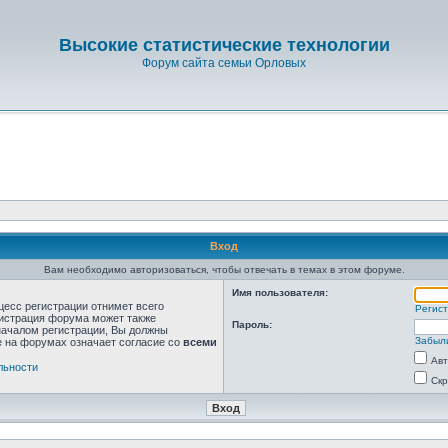
Высокие статистические технологии
Форум сайта семьи Орловых
Вход
Вам необходимо авторизоваться, чтобы отвечать в темах в этом форуме.
Имя пользователя:
цесс регистрации отнимет всего
Регис
нистрация форума может также
Пароль:
началом регистрации, Вы должны
Забыл
е на форумах означает согласие со
всеми
Авт
льности
Скр