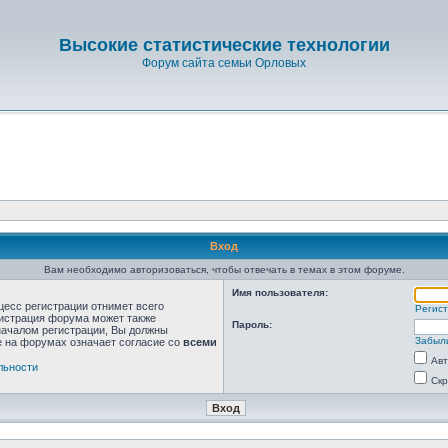
Высокие статистические технологии
Форум сайта семьи Орловых
Вход
Вам необходимо авторизоваться, чтобы отвечать в темах в этом форуме.
Имя пользователя:
цесс регистрации отнимет всего
Регис
нистрация форума может также
Пароль:
началом регистрации, Вы должны
Забыл
е на форумах означает согласие со
всеми
Авт
льности
Скр