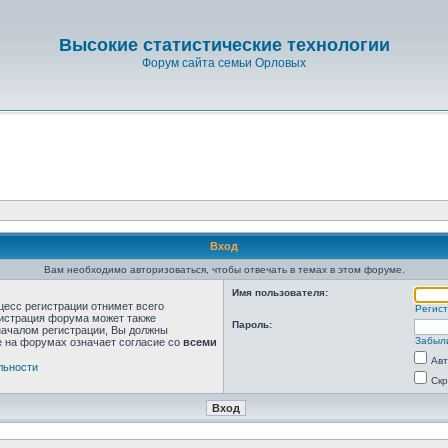
Высокие статистические технологии
Форум сайта семьи Орловых
Вход
Вам необходимо авторизоваться, чтобы отвечать в темах в этом форуме.
Имя пользователя:
цесс регистрации отнимет всего
Регис
нистрация форума может также
Пароль:
началом регистрации, Вы должны
Забыл
е на форумах означает согласие со
всеми
Авт
льности
Скр