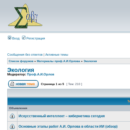
Вход
Регистрация
Сообщения без ответов
|
Активные темы
Список форумов
»
Материалы проф.А.И.Орлова
»
Экология
Экология
Модератор:
Проф.А.И.Орлов
Страница
1
из
5
[ Тем: 210 ]
Т
Объявления
Искусственный интеллект – кибернетика сегодня
Основные этапы работ А.И. Орлова в области ИИ (обзор)