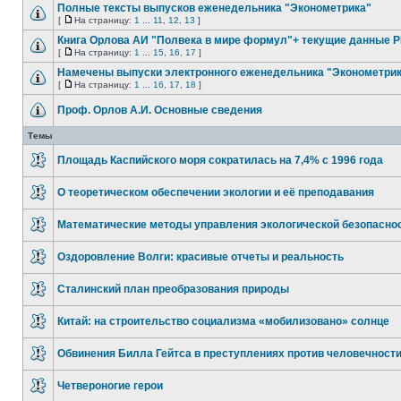
Полные тексты выпусков еженедельника "Эконометрика"
[
На страницу:
1
...
11
,
12
,
13
]
Книга Орлова АИ "Полвека в мире формул"+ текущие данные 
[
На страницу:
1
...
15
,
16
,
17
]
Намечены выпуски электронного еженедельника "Эконометри
[
На страницу:
1
...
16
,
17
,
18
]
Проф. Орлов А.И. Основные сведения
Темы
Площадь Каспийского моря сократилась на 7,4% с 1996 года
О теоретическом обеспечении экологии и её преподавания
Математические методы управления экологической безопасно
Оздоровление Волги: красивые отчеты и реальность
Сталинский план преобразования природы
Китай: на строительство социализма «мобилизовано» солнце
Обвинения Билла Гейтса в преступлениях против человечност
Четвероногие герои