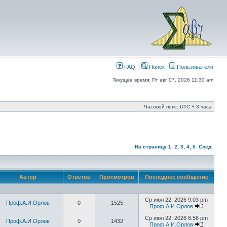
FAQ
Поиск
Пользователи
Текущее время: Пт авг 07, 2026 11:30 am
Часовой пояс: UTC + 3 часа
На страницу
1
,
2
,
3
,
4
,
5
След.
Автор
Ответов
Просмотров
Последнее сообщение
Ср июл 22, 2026 9:03 pm
Проф.А.И.Орлов
0
1525
Проф.А.И.Орлов
Ср июл 22, 2026 8:56 pm
Проф.А.И.Орлов
0
1432
Проф.А.И.Орлов