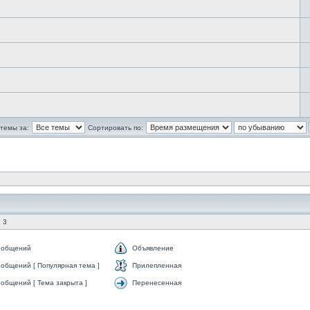
темы за:
Сортировать по:
 3
ообщений
Объявление
общений [ Популярная тема ]
Прилепленная
общений [ Тема закрыта ]
Перенесенная