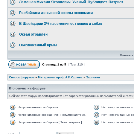
Лемешев Михаил Яковлевич. Ученый. Публицист. Патриот
Разбойники из высшей школы экономики
В Швейцарии 3% населения ест кошек и собак
Океан отравлен
Обезвоженный Крым
Показать 
Страница
1
из
5
[ Тем: 210 ]
Список форумов
»
Материалы проф.А.И.Орлова
»
Экология
Кто сейчас на форуме
Сейчас этот форум просматривают: нет зарегистрированных пользователей и гости:
Непрочитанные сообщения
Нет непрочитанных с
Непрочитанные сообщения [ Популярная тема ]
Нет непрочитанных со
Непрочитанные сообщения [ Тема закрыта ]
Нет непрочитанных со