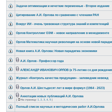
Задачи оптимизации и нечеткие переменные - Второе издание
Цитирование А.И. Орлова по сравнению с членами РАН
Вокруг ИИ - очень тревожная структура знаний и компетенций
Орлов Контроллинг ОЭМ – новое направление в менеджменте
Орлов Математика:научная революция на основе новой парад
Новая книга А.И. Орлова: Новая парадигма экономики
А.И. Орлов - Профессор года
АЛЕКСАНДР ИВАНОВИЧ ОРЛОВ (к 75-летию со дня рождения
Журнал «Контроль качества продукции» - заповедник невежд
Орлов А.И. Шестьдесят лет в мире формул (1964 - 2023)
Аннотации новых публикаций А.И. Орлова
[
На страницу:
1
,
2
,
3
,
4
,
5
]
Полный список научных и методических работ А.И.Орлова