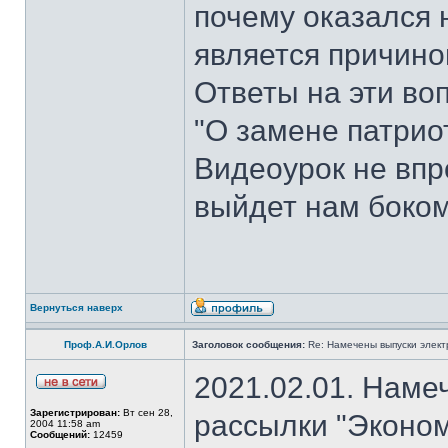
почему оказался 
является причин
Ответы на эти во
"О замене патрио
Видеоурок не впр
выйдет нам боком
Вернуться наверх
Проф.А.И.Орлов
Заголовок сообщения:
Re: Намечены выпуски элект
2021.02.01. Наме
Зарегистрирован:
Вт сен 28,
рассылки "Эконом
2004 11:58 am
Сообщений:
12459