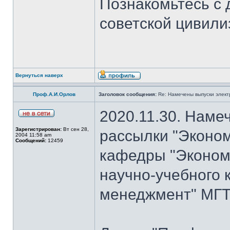
Познакомьтесь с 
советской цивили
Вернуться наверх
Проф.А.И.Орлов
Заголовок сообщения:
Re: Намечены выпуски элект
2020.11.30. Наме
Зарегистрирован:
Вт сен 28,
рассылки "Эконом
2004 11:58 am
Сообщений:
12459
кафедры "Экономи
научно-учебного 
менеджмент" МГТ