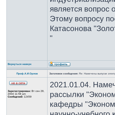
является вопрос 
Этому вопросу пос
Катасонова "Золо
"
Вернуться наверх
Проф.А.И.Орлов
Заголовок сообщения:
Re: Намечены выпуски элект
2021.01.04. Наме
Зарегистрирован:
Вт сен 28,
рассылки "Эконом
2004 11:58 am
Сообщений:
12459
кафедры "Экономи
научно-учебного 