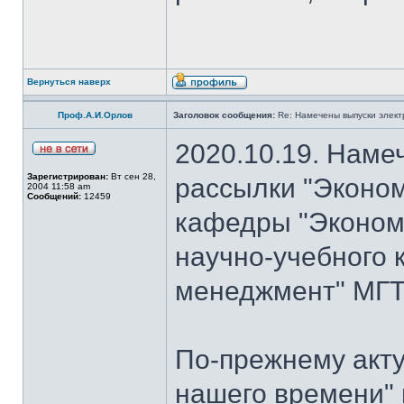
Вернуться наверх
Проф.А.И.Орлов
Заголовок сообщения:
Re: Намечены выпуски элект
2020.10.19. Наме
Зарегистрирован:
Вт сен 28,
рассылки "Эконом
2004 11:58 am
Сообщений:
12459
кафедры "Экономи
научно-учебного 
менеджмент" МГТ
По-прежнему акту
нашего времени" 