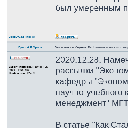
был умеренным п
Вернуться наверх
Проф.А.И.Орлов
Заголовок сообщения:
Re: Намечены выпуски элект
2020.12.28. Наме
Зарегистрирован:
Вт сен 28,
рассылки "Эконом
2004 11:58 am
Сообщений:
12459
кафедры "Экономи
научно-учебного 
менеджмент" МГТ
В статье "Как Ст