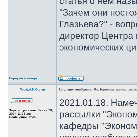
статья о нем наз
"Зачем они посто
Глазьева?" - воп
директор Центра
экономических ци
Вернуться наверх
Проф.А.И.Орлов
Заголовок сообщения:
Re: Намечены выпуски элект
2021.01.18. Наме
Зарегистрирован:
Вт сен 28,
рассылки "Эконом
2004 11:58 am
Сообщений:
12459
кафедры "Экономи