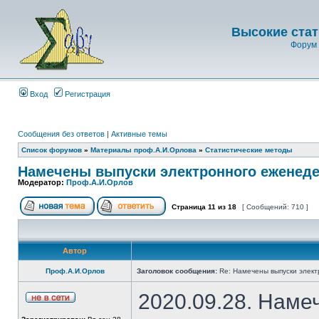
Высокие стат
Форум 
Вход
Регистрация
Сообщения без ответов
|
Активные темы
Список форумов
»
Материалы проф.А.И.Орлова
»
Статистические методы
Намечены выпуски электронного еженеде
Модератор:
Проф.А.И.Орлов
Страница
11
из
18
[ Сообщений: 710 ]
Автор
Проф.А.И.Орлов
Заголовок сообщения:
Re: Намечены выпуски элект
2020.09.28. Наме