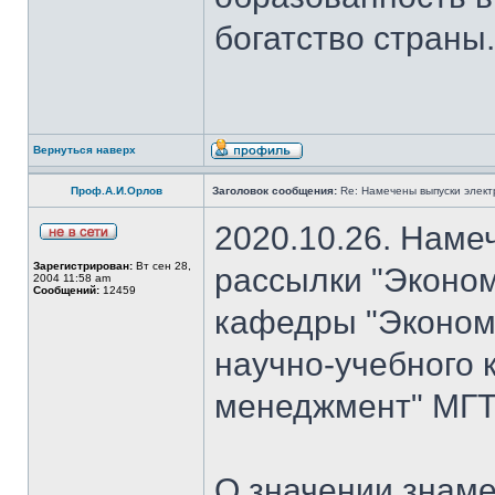
богатство страны.
Вернуться наверх
Проф.А.И.Орлов
Заголовок сообщения:
Re: Намечены выпуски элект
2020.10.26. Наме
Зарегистрирован:
Вт сен 28,
рассылки "Эконом
2004 11:58 am
Сообщений:
12459
кафедры "Экономи
научно-учебного 
менеджмент" МГТ
О значении знаме