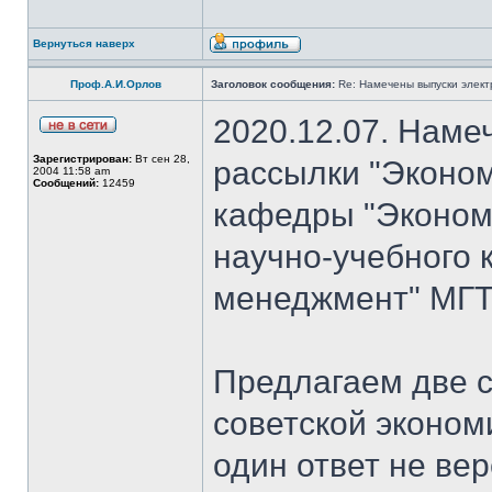
Вернуться наверх
Проф.А.И.Орлов
Заголовок сообщения:
Re: Намечены выпуски элект
2020.12.07. Наме
Зарегистрирован:
Вт сен 28,
рассылки "Эконом
2004 11:58 am
Сообщений:
12459
кафедры "Экономи
научно-учебного 
менеджмент" МГТ
Предлагаем две 
советской экономи
один ответ не ве