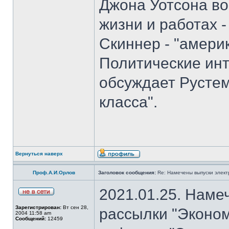
Джона Уотсона во
жизни и работах -
Скиннер - "амери
Политические инт
обсуждает Рустем
класса".
Вернуться наверх
Проф.А.И.Орлов
Заголовок сообщения:
Re: Намечены выпуски элект
2021.01.25. Наме
Зарегистрирован:
Вт сен 28,
рассылки "Эконом
2004 11:58 am
Сообщений:
12459