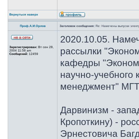
Вернуться наверх
Проф.А.И.Орлов
Заголовок сообщения:
Re: Намечены выпуски элект
2020.10.05. Наме
Зарегистрирован:
Вт сен 28,
рассылки "Эконом
2004 11:58 am
Сообщений:
12459
кафедры "Экономи
научно-учебного 
менеджмент" МГТ
Дарвинизм - запа
Кропоткину) - рос
Эрнестовича Багд