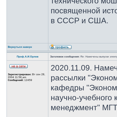
технического мош
посвященной ист
в СССР и США.
Вернуться наверх
Проф.А.И.Орлов
Заголовок сообщения:
Re: Намечены выпуски элект
2020.11.09. Наме
Зарегистрирован:
Вт сен 28,
рассылки "Эконом
2004 11:58 am
Сообщений:
12459
кафедры "Экономи
научно-учебного 
менеджмент" МГТ