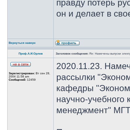
правду потерь рус
он и делает в сво
Вернуться наверх
Проф.А.И.Орлов
Заголовок сообщения:
Re: Намечены выпуски элект
2020.11.23. Наме
Зарегистрирован:
Вт сен 28,
рассылки "Эконом
2004 11:58 am
Сообщений:
12459
кафедры "Экономи
научно-учебного 
менеджмент" МГТ