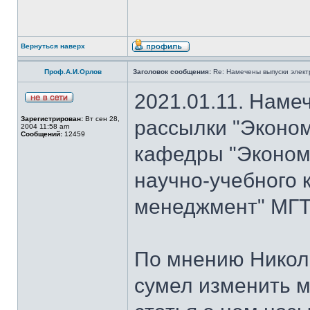
Вернуться наверх
Проф.А.И.Орлов
Заголовок сообщения:
Re: Намечены выпуски элект
2021.01.11. Наме
Зарегистрирован:
Вт сен 28,
рассылки "Эконом
2004 11:58 am
Сообщений:
12459
кафедры "Экономи
научно-учебного 
менеджмент" МГТ
По мнению Никол
сумел изменить м