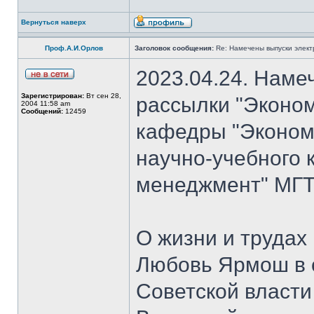
Вернуться наверх
Проф.А.И.Орлов
Заголовок сообщения:
Re: Намечены выпуски элект
2023.04.24. Наме
Зарегистрирован:
Вт сен 28,
рассылки "Эконом
2004 11:58 am
Сообщений:
12459
кафедры "Экономи
научно-учебного 
менеджмент" МГТУ
О жизни и трудах
Любовь Ярмош в 
Советской власт