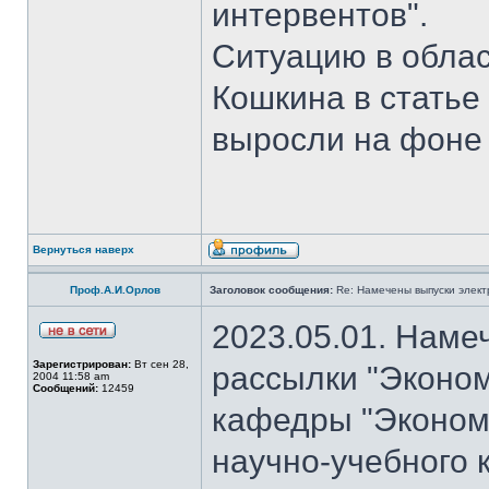
интервентов".
Ситуацию в обла
Кошкина в статье
выросли на фоне 
Вернуться наверх
Проф.А.И.Орлов
Заголовок сообщения:
Re: Намечены выпуски элект
2023.05.01. Наме
Зарегистрирован:
Вт сен 28,
рассылки "Эконом
2004 11:58 am
Сообщений:
12459
кафедры "Экономи
научно-учебного 