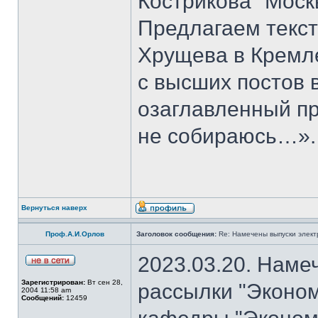
Кострикова "Моск
Предлагаем текст
Хрущева в Кремле 
с высших постов в
озаглавленный пр
не собираюсь…».
Вернуться наверх
Проф.А.И.Орлов
Заголовок сообщения:
Re: Намечены выпуски элект
2023.03.20. Наме
Зарегистрирован:
Вт сен 28,
рассылки "Эконом
2004 11:58 am
Сообщений:
12459