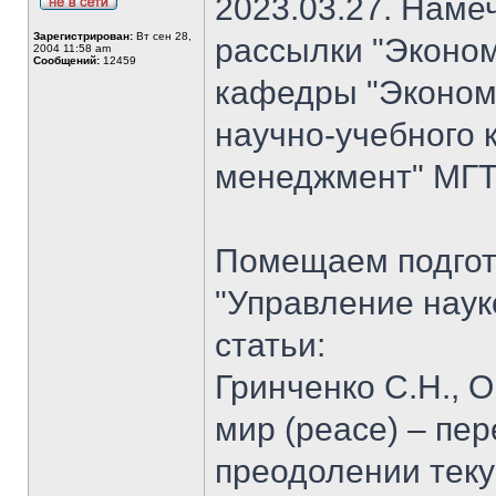
2023.03.27. Наме
Зарегистрирован:
Вт сен 28,
рассылки "Эконом
2004 11:58 am
Сообщений:
12459
кафедры "Экономи
научно-учебного 
менеджмент" МГТУ
Помещаем подгот
"Управление наук
статьи:
Гринченко С.Н., О
мир (peace) – пе
преодолении теку