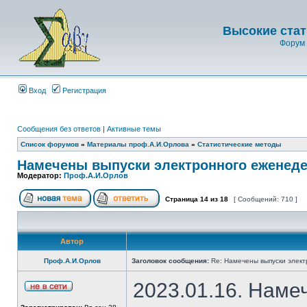
Высокие стат
Форум 
Вход
Регистрация
Сообщения без ответов
|
Активные темы
Список форумов
»
Материалы проф.А.И.Орлова
»
Статистические методы
Намечены выпуски электронного еженеде
Модератор:
Проф.А.И.Орлов
Страница
14
из
18
[ Сообщений: 710 ]
Автор
Проф.А.И.Орлов
Заголовок сообщения:
Re: Намечены выпуски элект
2023.01.16. Наме