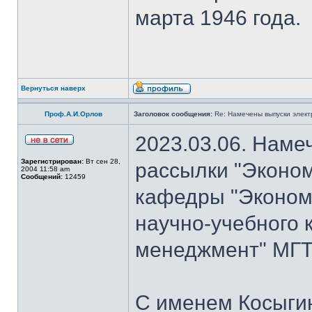
марта 1946 года.
Вернуться наверх
Проф.А.И.Орлов
Заголовок сообщения:
Re: Намечены выпуски элект
2023.03.06. Наме
Зарегистрирован:
Вт сен 28,
рассылки "Эконом
2004 11:58 am
Сообщений:
12459
кафедры "Экономи
научно-учебного 
менеджмент" МГТУ
С именем Косыги