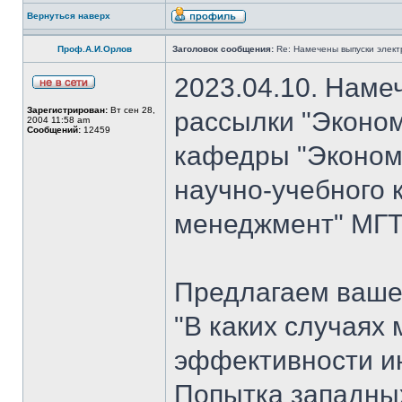
Вернуться наверх
Проф.А.И.Орлов
Заголовок сообщения:
Re: Намечены выпуски элект
2023.04.10. Наме
Зарегистрирован:
Вт сен 28,
рассылки "Эконом
2004 11:58 am
Сообщений:
12459
кафедры "Экономи
научно-учебного 
менеджмент" МГТУ
Предлагаем ваше
"В каких случаях
эффективности ин
Попытка западных