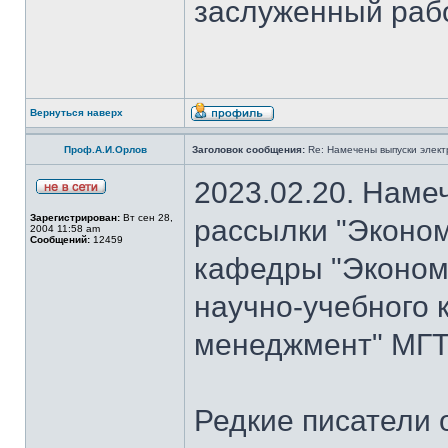
заслуженный раб
Вернуться наверх
Проф.А.И.Орлов
Заголовок сообщения:
Re: Намечены выпуски элект
2023.02.20. Наме
Зарегистрирован:
Вт сен 28,
рассылки "Эконом
2004 11:58 am
Сообщений:
12459
кафедры "Экономи
научно-учебного 
менеджмент" МГТУ
Редкие писатели 