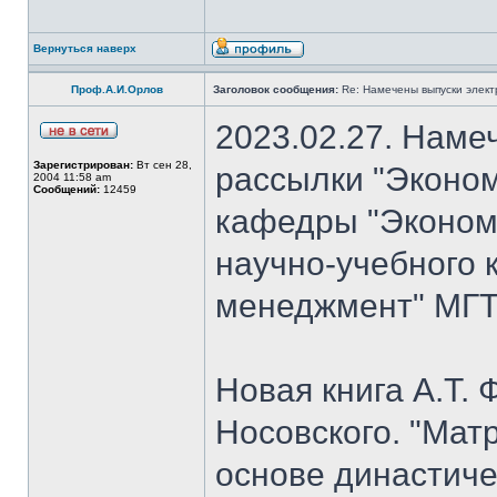
Вернуться наверх
Проф.А.И.Орлов
Заголовок сообщения:
Re: Намечены выпуски элект
2023.02.27. Наме
Зарегистрирован:
Вт сен 28,
рассылки "Эконом
2004 11:58 am
Сообщений:
12459
кафедры "Экономи
научно-учебного 
менеджмент" МГТУ
Новая книга А.Т. 
Носовского. "Мат
основе династиче