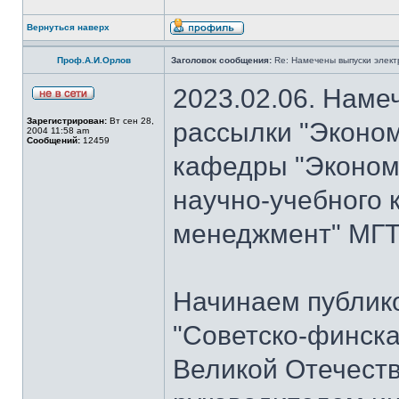
Вернуться наверх
Проф.А.И.Орлов
Заголовок сообщения:
Re: Намечены выпуски элект
2023.02.06. Наме
Зарегистрирован:
Вт сен 28,
рассылки "Эконом
2004 11:58 am
Сообщений:
12459
кафедры "Экономи
научно-учебного 
менеджмент" МГТУ
Начинаем публик
"Советско-финска
Великой Отечеств