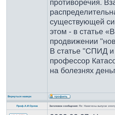
противоречия. Вз
распределительна
существующей си
этом - в статье 
продвижении "нов
В статье "СПИД и
профессор Катасо
на болезнях деньг
Вернуться наверх
Проф.А.И.Орлов
Заголовок сообщения:
Re: Намечены выпуски элект