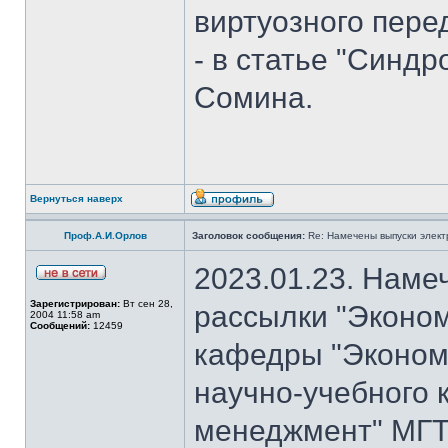
виртуозного пере
- в статье "Синд
Сомина.
Вернуться наверх
Проф.А.И.Орлов
Заголовок сообщения:
Re: Намечены выпуски элект
2023.01.23. Наме
Зарегистрирован:
Вт сен 28,
рассылки "Эконом
2004 11:58 am
Сообщений:
12459
кафедры "Экономи
научно-учебного 
менеджмент" МГТУ