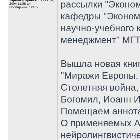
Зарегистрирован:
Вт сен 28,
рассылки "Эконом
2004 11:58 am
Сообщений:
12459
кафедры "Экономи
научно-учебного 
менеджмент" МГТУ
Вышла новая книг
"Миражи Европы. Ж
Столетняя война,
Богомил, Иоанн И
Помещаем аннота
О применяемых А
нейролингвистиче