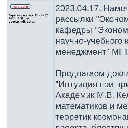
2023.04.17. Наме
Зарегистрирован:
Вт сен 28,
рассылки "Эконом
2004 11:58 am
Сообщений:
12459
кафедры "Экономи
научно-учебного 
менеджмент" МГТУ
Предлагаем докла
"Интуиция при пр
Академик М.В. Ке
математиков и м
теоретик космона
проекта, блестящ