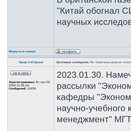
"Китай обогнал 
научных исследов
Вернуться наверх
Проф.А.И.Орлов
Заголовок сообщения:
Re: Намечены выпуски элект
2023.01.30. Наме
Зарегистрирован:
Вт сен 28,
рассылки "Эконом
2004 11:58 am
Сообщений:
12459
кафедры "Экономи
научно-учебного 
менеджмент" МГТУ