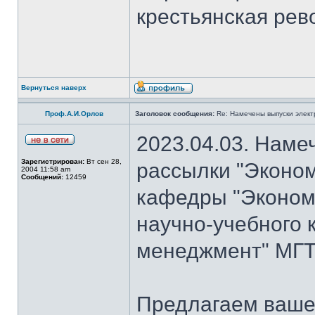
крестьянская рево
Вернуться наверх
Проф.А.И.Орлов
Заголовок сообщения:
Re: Намечены выпуски элект
2023.04.03. Наме
Зарегистрирован:
Вт сен 28,
рассылки "Эконом
2004 11:58 am
Сообщений:
12459
кафедры "Экономи
научно-учебного 
менеджмент" МГТУ
Предлагаем ваше