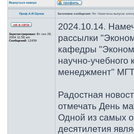
Вернуться наверх
Проф.А.И.Орлов
Заголовок сообщения:
Re: Намечены выпуски элект
2024.10.14. Наме
Зарегистрирован:
Вт сен 28,
рассылки "Эконом
2004 11:58 am
Сообщений:
12459
кафедры "Экономи
научно-учебного 
менеджмент" МГТ
Радостная новость
отмечать День ма
Одной из самых о
десятилетия явля