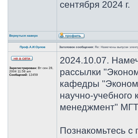
сентября 2024 г.
Вернуться наверх
Проф.А.И.Орлов
Заголовок сообщения:
Re: Намечены выпуски элект
2024.10.07. Наме
Зарегистрирован:
Вт сен 28,
рассылки "Эконом
2004 11:58 am
Сообщений:
12459
кафедры "Экономи
научно-учебного 
менеджмент" МГТ
Познакомьтесь с