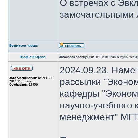
О встречах с Эвк
замечательными 
Вернуться наверх
Проф.А.И.Орлов
Заголовок сообщения:
Re: Намечены выпуски элект
2024.09.23. Наме
Зарегистрирован:
Вт сен 28,
рассылки "Эконом
2004 11:58 am
Сообщений:
12459
кафедры "Экономи
научно-учебного 
менеджмент" МГТ