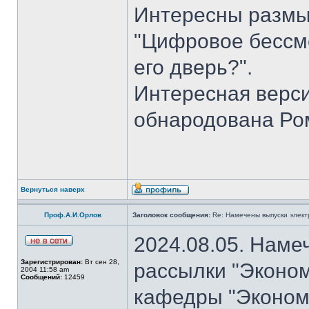
Интересны размы
"Цифровое бессме
его дверь?".
Интересная верси
обнародована Ро
Вернуться наверх
Проф.А.И.Орлов
Заголовок сообщения:
Re: Намечены выпуски элект
2024.08.05. Наме
Зарегистрирован:
Вт сен 28,
рассылки "Эконом
2004 11:58 am
Сообщений:
12459
кафедры "Экономи