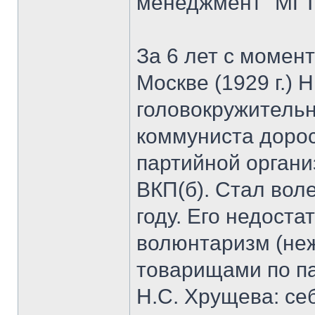
менеджмент" МГТ
За 6 лет с момен
Москве (1929 г.) 
головокружительн
коммуниста дорос
партийной органи
ВКП(б). Стал вол
году. Его недоста
волюнтаризм (неж
товарищами по па
Н.С. Хрущева: се