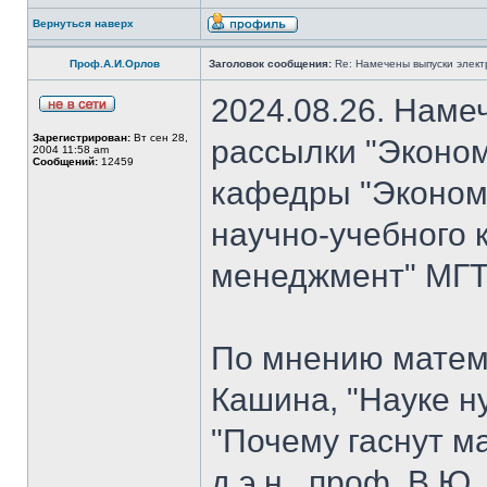
Вернуться наверх
Проф.А.И.Орлов
Заголовок сообщения:
Re: Намечены выпуски элект
2024.08.26. Наме
Зарегистрирован:
Вт сен 28,
рассылки "Эконом
2004 11:58 am
Сообщений:
12459
кафедры "Экономи
научно-учебного 
менеджмент" МГТУ
По мнению матем
Кашина, "Науке н
"Почему гаснут ма
д.э.н., проф. В.