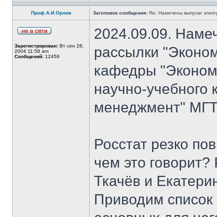
Проф.А.И.Орлов
Заголовок сообщения:
Re: Намечены выпуски элект
2024.09.09. Наме
Зарегистрирован:
Вт сен 28,
рассылки "Эконом
2004 11:58 am
Сообщений:
12459
кафедры "Экономи
научно-учебного 
менеджмент" МГТ
Росстат резко по
чем это говорит?
Ткачёв и Екатери
Приводим список 