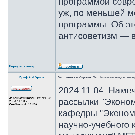
программой совре
уж, по меньшей м
программы. Об эт
антисоветизм — в
Вернуться наверх
Проф.А.И.Орлов
Заголовок сообщения:
Re: Намечены выпуски элект
2024.11.04. Наме
Зарегистрирован:
Вт сен 28,
рассылки "Эконом
2004 11:58 am
Сообщений:
12459
кафедры "Экономи
научно-учебного 