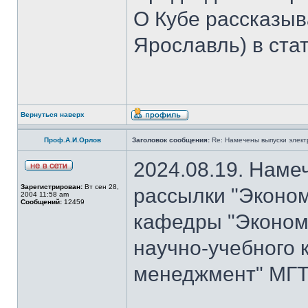
О Кубе рассказыва
Ярославль) в стат
Вернуться наверх
Проф.А.И.Орлов
Заголовок сообщения:
Re: Намечены выпуски элект
2024.08.19. Наме
Зарегистрирован:
Вт сен 28,
рассылки "Эконом
2004 11:58 am
Сообщений:
12459
кафедры "Экономи
научно-учебного 
менеджмент" МГТУ