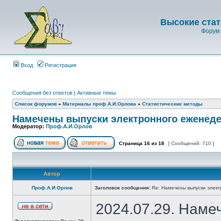
Высокие стат
Форум 
Вход
Регистрация
Сообщения без ответов
|
Активные темы
Список форумов
»
Материалы проф.А.И.Орлова
»
Статистические методы
Намечены выпуски электронного еженеде
Модератор:
Проф.А.И.Орлов
Страница
16
из
18
[ Сообщений: 710 ]
Автор
Проф.А.И.Орлов
Заголовок сообщения:
Re: Намечены выпуски элект
2024.07.29. Наме