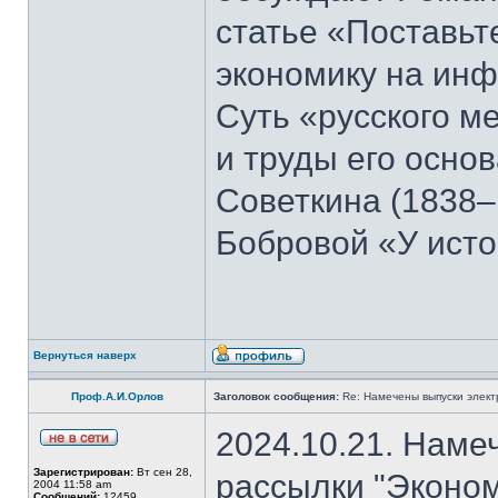
статье «Поставьте
экономику на ин
Суть «русского м
и труды его осно
Советкина (1838–
Бобровой «У ист
Вернуться наверх
Проф.А.И.Орлов
Заголовок сообщения:
Re: Намечены выпуски элект
2024.10.21. Наме
Зарегистрирован:
Вт сен 28,
рассылки "Эконом
2004 11:58 am
Сообщений:
12459