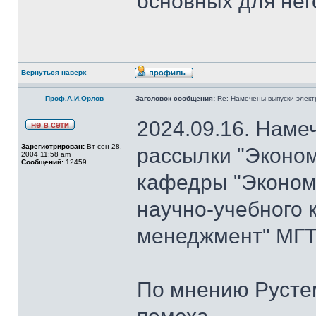
основных для нег
Вернуться наверх
Проф.А.И.Орлов
Заголовок сообщения:
Re: Намечены выпуски элект
2024.09.16. Наме
Зарегистрирован:
Вт сен 28,
рассылки "Эконом
2004 11:58 am
Сообщений:
12459
кафедры "Экономи
научно-учебного 
менеджмент" МГТ
По мнению Рустем