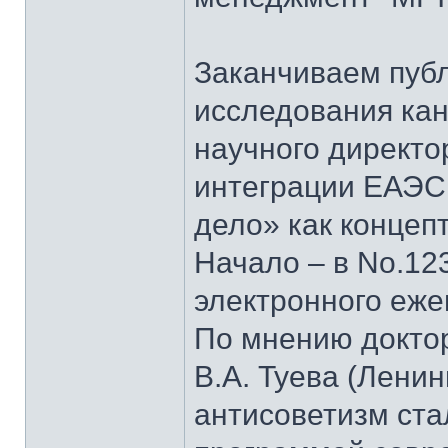
Заканчиваем пуб
исследования кан
научного директо
интеграции ЕАЭС
дело» как концеп
Начало – в No.123
электронного еж
По мнению докто
В.А. Туева (Лени
антисоветизм ста