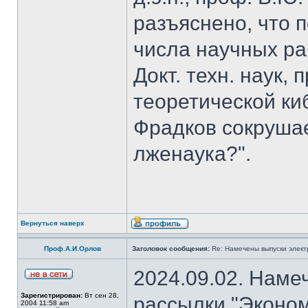
разъяснено, что 
числа научных ра
Докт. техн. наук,
теоретической к
Фрадков сокрушае
лженаука?".
Вернуться наверх
Проф.А.И.Орлов
Заголовок сообщения:
Re: Намечены выпуски элект
2024.09.02. Наме
Зарегистрирован:
Вт сен 28,
рассылки "Эконом
2004 11:58 am