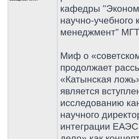
кафедры "Экономи
научно-учебного 
менеджмент" МГТ
Миф о «советском
продолжает рассы
«Катынская ложь
является вступл
исследованию кан
научного директо
интеграции ЕАЭС
дело» как концеп