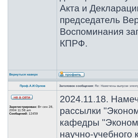
Акта и Деклараци
председатель Вер
Воспоминания за
КПРФ.
Вернуться наверх
Проф.А.И.Орлов
Заголовок сообщения:
Re: Намечены выпуски элект
2024.11.18. Наме
Зарегистрирован:
Вт сен 28,
рассылки "Эконом
2004 11:58 am
Сообщений:
12459
кафедры "Экономи
научно-учебного 