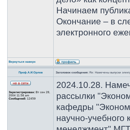
Начинаем публика
Окончание – в с
электронного еж
Вернуться наверх
Проф.А.И.Орлов
Заголовок сообщения:
Re: Намечены выпуски элект
2024.10.28. Наме
Зарегистрирован:
Вт сен 28,
рассылки "Эконом
2004 11:58 am
Сообщений:
12459
кафедры "Экономи
научно-учебного 
менеджмент" МГТ