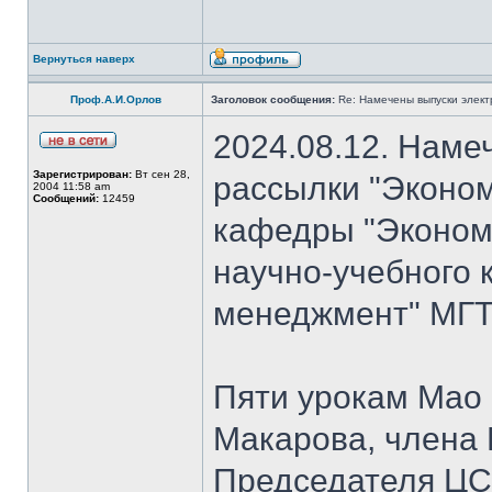
Вернуться наверх
Проф.А.И.Орлов
Заголовок сообщения:
Re: Намечены выпуски элект
2024.08.12. Наме
Зарегистрирован:
Вт сен 28,
рассылки "Эконом
2004 11:58 am
Сообщений:
12459
кафедры "Экономи
научно-учебного 
менеджмент" МГТУ
Пяти урокам Мао 
Макарова, члена
Председателя Ц