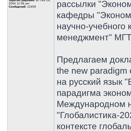
Зарегистрирован:
Вт сен 28,
рассылки "Эконом
2004 11:58 am
Сообщений:
12459
кафедры "Экономи
научно-учебного 
менеджмент" МГТУ
Предлагаем доклад
the new paradigm 
на русский язык "
парадигма эконом
Международном н
"Глобалистика-20
контексте глобал