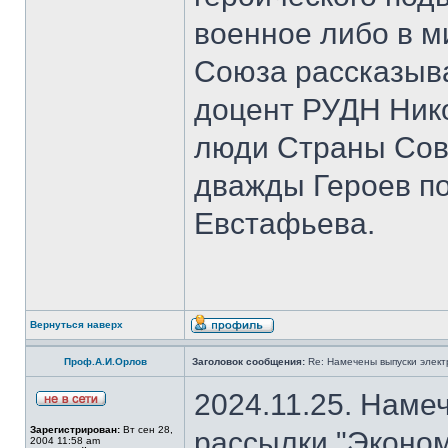
военное либо в м
Союза рассказыва
доцент РУДН Нико
люди Страны Сов
дважды Героев п
Евстафьева.
Вернуться наверх
Проф.А.И.Орлов
Заголовок сообщения:
Re: Намечены выпуски элект
2024.11.25. Наме
Зарегистрирован:
Вт сен 28,
рассылки "Эконом
2004 11:58 am