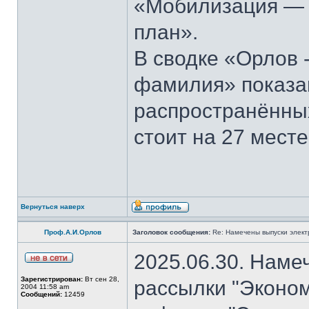
«Мобилизация — э
план».
В сводке «Орлов 
фамилия» показан
распространённы
стоит на 27 месте
Вернуться наверх
Проф.А.И.Орлов
Заголовок сообщения:
Re: Намечены выпуски элект
2025.06.30. Наме
Зарегистрирован:
Вт сен 28,
рассылки "Эконом
2004 11:58 am
Сообщений:
12459