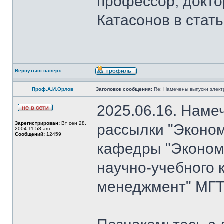
профессор, докто
Катасонов в стат
Вернуться наверх
Проф.А.И.Орлов
Заголовок сообщения:
Re: Намечены выпуски элект
2025.06.16. Наме
Зарегистрирован:
Вт сен 28,
рассылки "Эконом
2004 11:58 am
Сообщений:
12459
кафедры "Экономи
научно-учебного 
менеджмент" МГТ