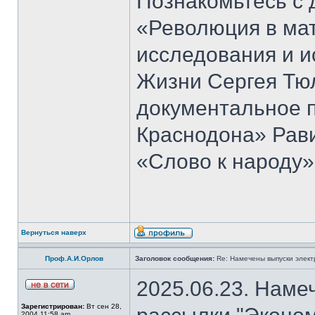
Познакомьтесь с 
«Революция в ма
исследования и и
Жизни Сергея Тю
документальное 
Краснодона» Рав
«Слово к народу»
Вернуться наверх
Проф.А.И.Орлов
Заголовок сообщения:
Re: Намечены выпуски элект
2025.06.23. Наме
Зарегистрирован:
Вт сен 28,
2004 11:58 am