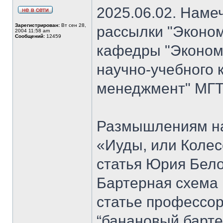
2025.06.02. Наме
Зарегистрирован:
Вт сен 28,
рассылки "Эконом
2004 11:58 am
Сообщений:
12459
кафедры "Экономи
научно-учебного 
менеджмент" МГТ
Размышлениям на
«Иуды, или Коле
статья Юрия Бело
Бартерная схема 
статье профессо
“банановый барте