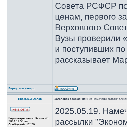
Совета РСФСР по 
ценам, первого з
Верховного Совет
Вузы проверили 
и поступивших по
рассказывает Мар
Вернуться наверх
Проф.А.И.Орлов
Заголовок сообщения:
Re: Намечены выпуски элект
2025.05.19. Наме
Зарегистрирован:
Вт сен 28,
рассылки "Эконом
2004 11:58 am
Сообщений:
12459