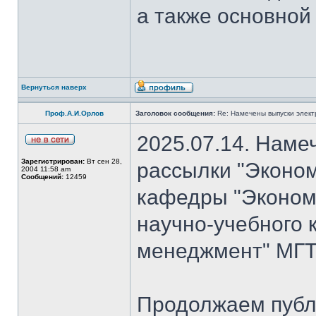
а также основной
Вернуться наверх
Проф.А.И.Орлов
Заголовок сообщения:
Re: Намечены выпуски элект
2025.07.14. Наме
Зарегистрирован:
Вт сен 28,
рассылки "Эконом
2004 11:58 am
Сообщений:
12459
кафедры "Экономи
научно-учебного 
менеджмент" МГТ
Продолжаем публ