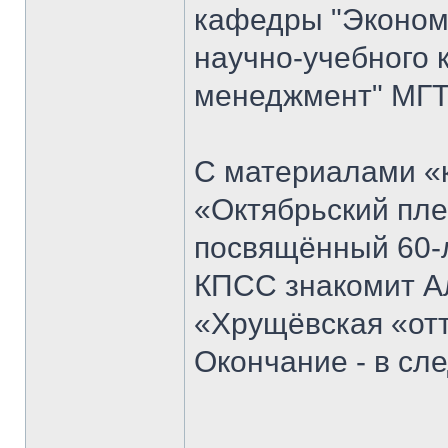
кафедры "Экономи
научно-учебного 
менеджмент" МГТ
С материалами «к
«Октябрьский пле
посвящённый 60-
КПСС знакомит Ал
«Хрущёвская «отт
Окончание - в с