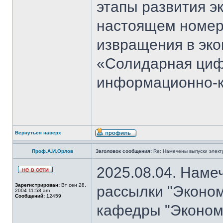
этапы развития э
настоящем номер
извращения в эко
«Солидарная циф
информационно-к
Вернуться наверх
Проф.А.И.Орлов
Заголовок сообщения:
Re: Намечены выпуски элект
2025.08.04. Наме
Зарегистрирован:
Вт сен 28,
рассылки "Эконом
2004 11:58 am
Сообщений:
12459
кафедры "Экономи