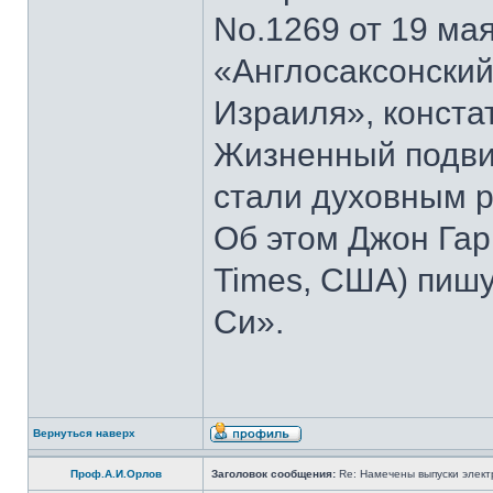
No.1269 от 19 мая
«Англосаксонский
Израиля», конста
Жизненный подвиг
стали духовным р
Об этом Джон Гар
Times, США) пишу
Си».
Вернуться наверх
Проф.А.И.Орлов
Заголовок сообщения:
Re: Намечены выпуски элект