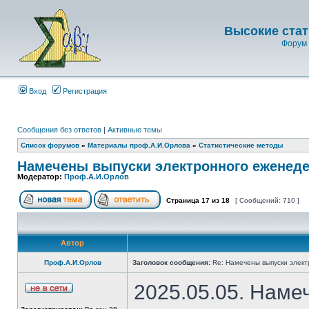
Высокие стат
Форум 
Вход
Регистрация
Сообщения без ответов
|
Активные темы
Список форумов
»
Материалы проф.А.И.Орлова
»
Статистические методы
Намечены выпуски электронного еженеде
Модератор:
Проф.А.И.Орлов
Страница
17
из
18
[ Сообщений: 710 ]
Автор
Проф.А.И.Орлов
Заголовок сообщения:
Re: Намечены выпуски элект
2025.05.05. Наме