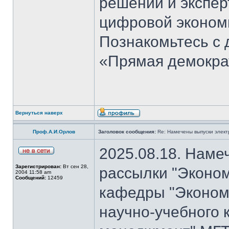
решений и экспер
цифровой эконом
Познакомьтесь с
«Прямая демокра
Вернуться наверх
Проф.А.И.Орлов
Заголовок сообщения:
Re: Намечены выпуски элект
2025.08.18. Наме
Зарегистрирован:
Вт сен 28,
рассылки "Эконом
2004 11:58 am
Сообщений:
12459
кафедры "Экономи
научно-учебного 