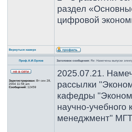
раздел «Основны
цифровой эконом
Вернуться наверх
Проф.А.И.Орлов
Заголовок сообщения:
Re: Намечены выпуски элект
2025.07.21. Наме
Зарегистрирован:
Вт сен 28,
рассылки "Эконом
2004 11:58 am
Сообщений:
12459
кафедры "Экономи
научно-учебного 
менеджмент" МГТ