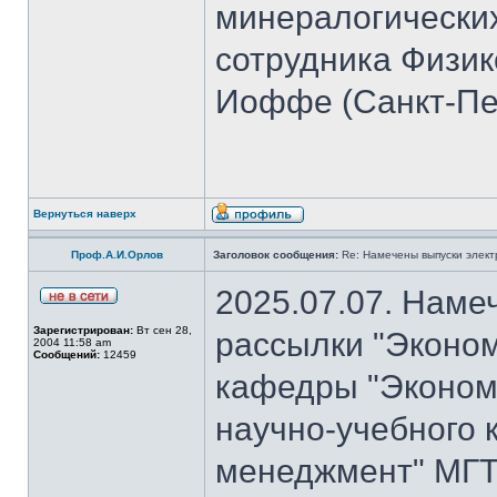
минералогических
сотрудника Физико
Иоффе (Санкт-Пет
Вернуться наверх
Проф.А.И.Орлов
Заголовок сообщения:
Re: Намечены выпуски элект
2025.07.07. Наме
Зарегистрирован:
Вт сен 28,
рассылки "Эконом
2004 11:58 am
Сообщений:
12459
кафедры "Экономи
научно-учебного 
менеджмент" МГТ