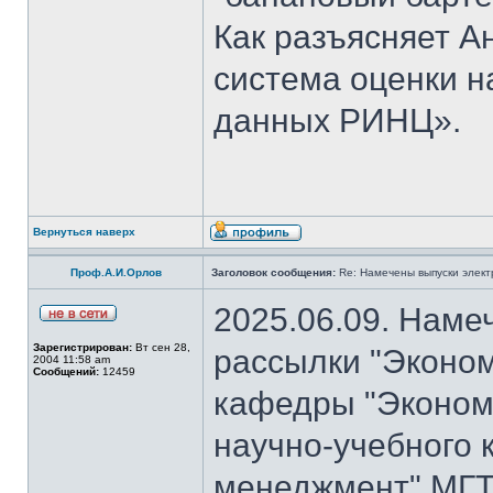
Как разъясняет 
система оценки н
данных РИНЦ».
Вернуться наверх
Проф.А.И.Орлов
Заголовок сообщения:
Re: Намечены выпуски элект
2025.06.09. Наме
Зарегистрирован:
Вт сен 28,
рассылки "Эконом
2004 11:58 am
Сообщений:
12459
кафедры "Экономи
научно-учебного 
менеджмент" МГТ