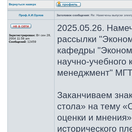
Вернуться наверх
Проф.А.И.Орлов
Заголовок сообщения:
Re: Намечены выпуски элект
2025.05.26. Наме
Зарегистрирован:
Вт сен 28,
рассылки "Эконом
2004 11:58 am
Сообщений:
12459
кафедры "Экономи
научно-учебного 
менеджмент" МГТ
Заканчиваем знак
стола» на тему «
оценки и мнения»
исторического пл