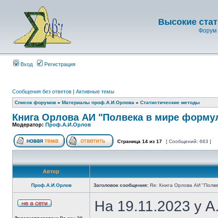
Высокие стат
Форум 
Вход
Регистрация
Сообщения без ответов
|
Активные темы
Список форумов
»
Материалы проф.А.И.Орлова
»
Статистические методы
Книга Орлова АИ "Полвека в мире форму
Модератор:
Проф.А.И.Орлов
Страница
14
из
17
[ Сообщений: 663 ]
Автор
Проф.А.И.Орлов
Заголовок сообщения:
Re: Книга Орлова АИ "Полве
На 19.11.2023 у 