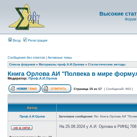
Высокие стат
Форум 
Вход
Регистрация
Сообщения без ответов
|
Активные темы
Список форумов
»
Материалы проф.А.И.Орлова
»
Статистические методы
Книга Орлова АИ "Полвека в мире форму
Модератор:
Проф.А.И.Орлов
Страница
15
из
17
[ Сообщений: 663 ]
Автор
Проф.А.И.Орлов
Заголовок сообщения:
Re: Книга Орлова АИ "Полве
На 25.08.2024 у А.И. Орлова в РИНЦ 708